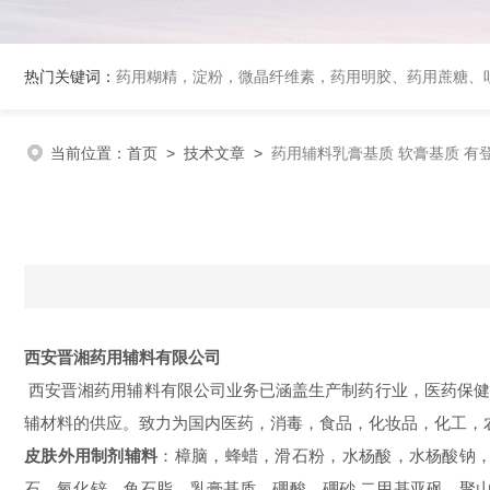
热门关键词：
药用糊精，淀粉，微晶纤维素，药用明胶、药用蔗糖、吐温80、丙二醇、冰醋酸、泊洛沙姆、乳膏基质、药用淀粉、药用糊精、硬脂酸镁、聚丙烯酸树脂系列、羧甲基淀粉钠、羧甲基纤维素钠、可溶性淀粉
当前位置：
首页
>
技术文章
>
药用辅料乳膏基质 软膏基质 有
西安晋湘药用辅料有限公司
西安晋湘药用辅料有限公司业务已涵盖生产制药行业，医药保
辅材料的供应。致力为国内医药，消毒，食品，化妆品，化工，
皮肤外用制剂辅料
：樟脑，蜂蜡，滑石粉，水杨酸，水杨酸钠
石，氧化锌，鱼石脂，乳膏基质，硼酸，硼砂
二甲基亚砜，聚