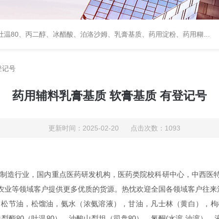
、甘露醇、羟丙纤维素、羟丙基甲基纤维素、乳糖、交联聚维酮、交联羧甲基纤维素钠、聚乙二醇（PEG）系列、二氧化硅、聚乙烯吡咯烷酮、十八醇、十六醇、预交化淀粉、微晶纤维素、甲基纤维素、乙基纤维素，三氯蔗糖，麝香草酚，药用蜂蜜，
登记号
药用辅料乳膏基质 软膏基质 有登记号
更新时间：2025-02-20 点击次数：1093
健制造行业，国内重点医药研发机构，医药类院校科研中心，中西医
农业等领域客户提供更多优质的货源。热忱欢迎全国各领域客户往来
，松节油，松馏油，氨水（浓氨溶液），甘油，凡士林（黄白），枸
山梨酯
80（吐温80），油酸山梨坦（司盘80），氮酮(水溶 油溶）