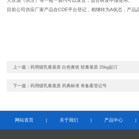
大豆油（供注）等
一瓶一袋均可以发货，适合研发申报使用。
目前公司供应厂家产品在
CDE平台登记，相继转为A状态，产
上一篇：
药用级乳膏基质 白色膏状 软膏基质 25kg起订
下一篇：
药用级乳膏基质 药典标准 有备案登记号
网站首页
关于我们
产品中心
|
|