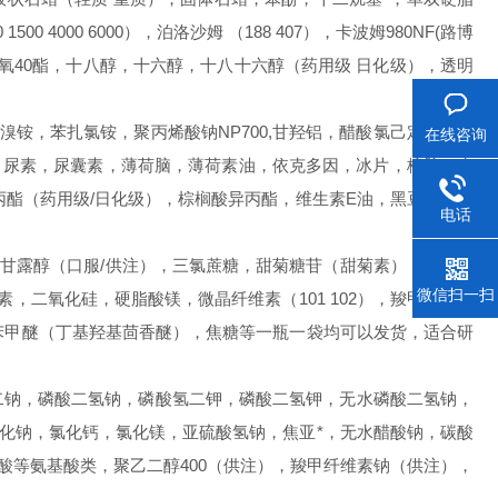
 4000 6000），泊洛沙姆 （188 407），卡波姆980NF(路博
氧40酯，十八醇，十六醇，十八十六醇（药用级 日化级），透明
u21）苯扎溴铵，苯扎氯铵，聚丙烯酸钠NP700,甘羟铝，醋酸氯己定，葡萄
在线咨询
砂，尿素，尿囊素，薄荷脑，薄荷素油，依克多因，冰片，樟脑，水
异丙酯（药用级/日化级），棕榈酸异丙酯，维生素E油，黑豆馏油，
电话
，甘露醇（口服
/供注），三氯蔗糖，甜菊糖苷（甜菊素），阿司帕
微信扫一扫
，二氧化硅，硬脂酸镁，微晶纤维素（101 102），羧甲纤维素
基苯甲醚（丁基羟基茴香醚），焦糖等
一瓶一袋均可以发货，适合研
酸氢二钠，磷酸二氢钠，磷酸氢二钾，磷酸二氢钾，无水磷酸二氢钠，
J，氯化钠，氯化钙，氯化镁，亚硫酸氢钠，焦亚*，无水醋酸钠，碳酸
酸等氨基酸类，聚乙二醇400（供注），羧甲纤维素钠（供注），