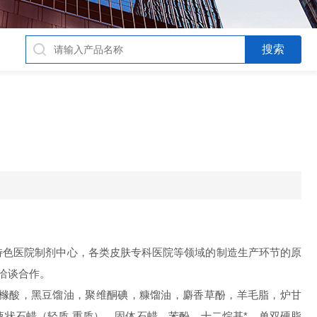
特色医院制剂中心，各类皮肤专科医院等领域的制造生产环节的原
洽谈合作。
橼酸，黑豆馏油，聚维酮碘，糠馏油，麝香草酚，羊毛脂，炉甘
，液状石蜡（轻质 重质），固体石蜡，苯酚，十二烷基*，单双硬脂