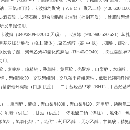
卡波姆均聚物（ A B C ）,聚乙二醇（400 600 1000 1500
L-酒石酸，L-酒石酸，混合脂肪酸甘油酯（栓剂基质），硬脂酸聚烃
合研发申报使用。
波姆（340/380/FD2010 天赐），卡波姆（940 980 u20 
甲基双胍盐酸盐（粉末 液体）,聚乙烯醇（高 中 低），硼酸，硼
食子酸，聚氧乙烯40氢化蓖麻油（RH40/CO40），肉豆蔻酸
使用。
胶，麦芽糖，糖精钠，香草醛，黄原胶，壳聚糖，山梨醇，木糖醇
，聚维酮k30，交联聚维酮，交联羧甲纤维素钠，低取代羟丙纤维素
丙基倍他环糊精（口服
供注），二丁基羟基甲苯（
BHT）,丁基羟
水），胆固醇，蔗糖，聚山梨酯80II，聚山梨酯20，苯甲醇，磷
/95/98）乳糖（供注），甘油（供注），依地酸二钠（供注），氯化
氢钾，氢氧化钾，*，硫代*，药用乙醇 ，无水乙醇，甘氨酸，精氨