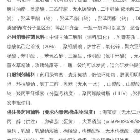
酸甘油酯，硬脂酸，三乙醇胺，无水碳酸钠，二甲硅油,依地酸二钠，三氯叔丁醇，
润），羟苯甲酯 （钠），羟苯乙酯（钠），羟苯丙酯（钠），D
质酸钠(有分子量区分）等品种齐全，一瓶一袋均可以发货，适
外用消毒抑菌原料
：中链甘油三酸酯（辅料
/日化），乳膏基质，卡
糖酸氯己定溶液（20%），聚维酮碘，炉甘石，氧化锌，聚六亚
杨酸，苯甲酸，，苯氧乙醇，三氯生，传明酸（氨甲环酸），无水没
薰衣草精油，玫瑰纯露等，一瓶一袋均可以发货，适合研发申报
口服制剂辅料
：
药用级蜂蜜，麦芽糊精，倍他环糊精，胶囊用明
坦，环拉酸钠，氨丁三醇，乳糖（无水 一水），山梨酸，山梨酸钾
钠，羟丙甲纤维素（分型号粘度），聚丙烯酸树脂（I II IV）,
羟
发申报使用。
供注类药用辅料（要求内毒素
/微生物限度）
：
海藻糖（无水
/二
丙二醇（供注），卵磷脂（蛋黄），大豆磷脂（pc50/80/90
氢钠，乳酸，乳酸钠溶液，枸橼酸，枸橼酸钠，无水枸橼酸，碳酸