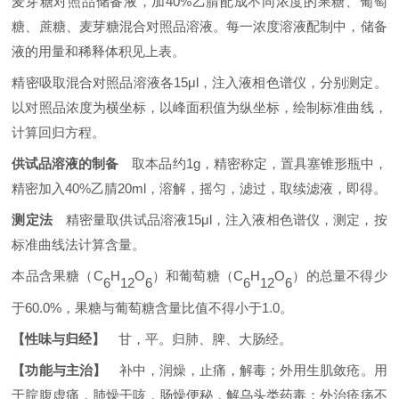
麦芽糖对照品储备液，加
40%
乙腈配成不同浓度的果糖、葡萄
糖、蔗糖、麦芽糖混合对照品溶液。每一浓度溶液配制中，储备
液的用量和稀释体积见上表。
精密吸取混合对照品溶液各
15μl
，注入液相色谱仪，分别测定。
以对照品浓度为横坐标，以峰面积值为纵坐标，绘制标准曲线，
计算回归方程。
供试品溶液的制备
取本品约
1g
，精密称定，置具塞锥形瓶中，
精密加入
40%
乙腈
20ml
，溶解，摇匀，滤过，取续滤液，即得。
测定法
精密量取供试品溶液
15μl
，注入液相色谱仪，测定，按
标准曲线法计算含量。
本品含果糖（
C
H
O
）和葡萄糖（
C
H
O
）的总量不得少
6
12
6
6
12
6
于
60.0%
，果糖与葡萄糖含量比值不得小于
1.0
。
【性味与归经】
甘，平。归肺、脾、大肠经。
【功能与主治】
补中，润燥，止痛，解毒；外用生肌敛疮。用
于脘腹虚痛，肺燥干咳，肠燥便秘，解乌头类药毒；外治疮疡不