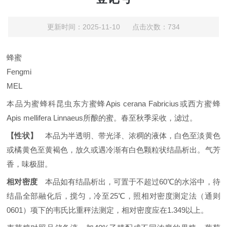
更新时间：2025-11-10 点击次数：734
蜂蜜
Fengmi
MEL
本品为蜜蜂科昆虫东方蜜蜂
Apis cerana
Fabricius
或西方蜜蜂
Apis mellifera
Linnaeus
所酿的蜜。春至秋季采收，滤过。
【性状】
本品为半透明、带光泽、浓稠的液体，白色至淡黄色
或橘黄色至黄褐色，放久或遇冷渐有白色颗粒状结晶析出。气芳
香，味极甜。
相对密度
本品如有结晶析出，可置于不超过
60℃
的水浴中，待
结晶全部融化后，搅匀，冷至
25℃
，照相对密度测定法（通则
0601
）项下的韦氏比重秤法测定，相对密度应在
1.349
以上。