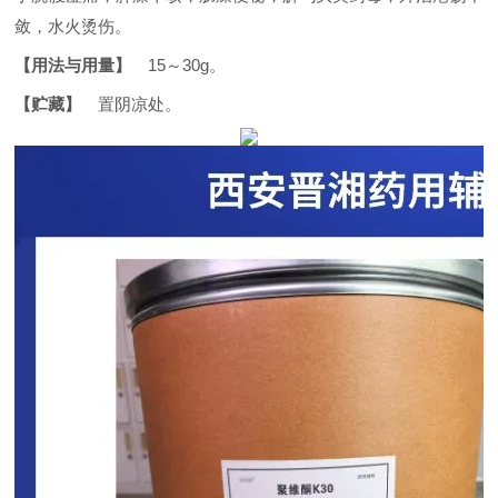
敛，水火烫伤。
【用法与用量】
15
～
30g
。
【贮藏】
置阴凉处。