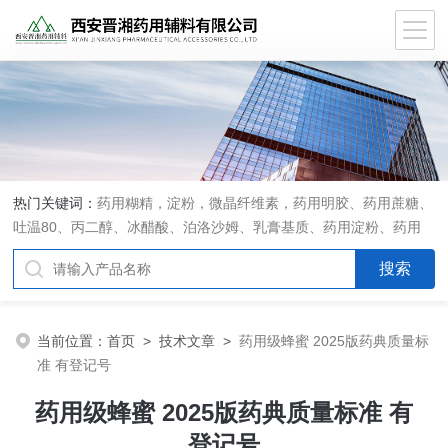
热门关键词：
药用糊精，淀粉，微晶纤维素，药用明胶、药用蔗糖、
吐温80、丙二醇、冰醋酸、泊洛沙姆、乳膏基质、药用淀粉、药用
糊精、硬脂酸镁、聚丙烯酸树脂系列、羧甲基淀粉钠、羧甲基纤维素
钠、可溶性淀粉、甘露醇、羟丙纤维素、羟丙基甲基纤维素、乳糖、
交联聚维酮、交联羧甲基纤维素钠、聚乙二醇（PEG）系列、二氧化
硅、聚乙烯吡咯烷酮、十八醇、十六醇、预交化淀粉、微晶纤维素、
当前位置：
首页
>
技术文章
>
药用级蜂蜜 2025版药典质量标
甲基纤维素、乙基纤维素，三氯蔗糖，麝香草酚，药用蜂蜜，
准 有登记号
药用级蜂蜜 2025版药典质量标准 有
登记号