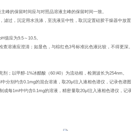
液主峰的保留时间应与对照品溶液主峰的保留时间一致。
，滤过，沉淀用水洗涤，至洗液呈中性，取沉淀置硅胶干燥器中放置
pH
值应为
9.5
～
10.5
。
检查溶液应澄清；如显色，与棕红色
3
号标准比色液比较，不得更深
充剂；以甲醇
-1%
冰醋酸（
60∶40
）为流动相，检测波长为
254nm
。
l
中分别约含
0.1mg
的混合溶液，取
20μl
注入液相色谱仪，记录色谱
制成每
1ml
中约含
0.1mg
的溶液，精密量取
20μl
注入液相色谱仪，记