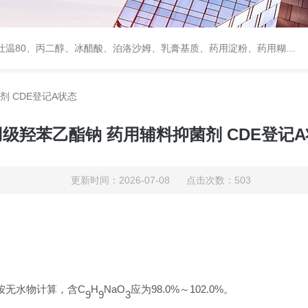
、甘露醇、羟丙纤维素、羟丙基甲基纤维素、乳糖、交联聚维酮、交联羧甲基纤维素钠、聚乙二醇（PEG）系列、二氧化硅、聚乙烯吡咯烷酮、十八醇、十六醇、预交化淀粉、微晶纤维素、甲基纤维素、乙基纤维素，三氯蔗糖，麝香草酚，药用蜂蜜，
 CDE登记A状态
级羟苯乙酯钠 药用辅料抑菌剂 CDE登记
更新时间：2026-07-08 点击次数：503
按无水物计算，含
C
H
NaO
应为
98.0%
～
102.0%
。
9
9
3