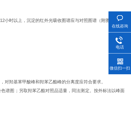
12
小时以上，沉淀的红外光吸收图谱应与对照图谱（附图）一致
在线咨询
。
电话
微信扫一扫
图，对羟基苯甲酸峰和羟苯乙酯峰的分离度应符合要求。
录色谱图；另取羟苯乙酯对照品适量，同法测定。按外标法以峰面