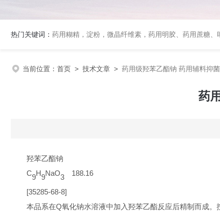
热门关键词：
药用糊精，淀粉，微晶纤维素，药用明胶、药用蔗糖、吐温80、丙二醇、冰醋酸、泊洛沙姆、乳膏基质、药用淀粉、药用糊精、硬脂酸镁、聚丙烯酸树脂系列、羧甲基淀粉钠、羧甲基纤维素钠、可溶性淀粉
当前位置：
首页
>
技术文章
>
药用级羟苯乙酯钠 药用辅料抑菌剂
药用
羟苯乙酯钠
C
H
NaO
188.16
9
9
3
[35285-68-8]
本品系在
Q
氧化钠水溶液中加入
羟苯乙酯
反应后精制而成。