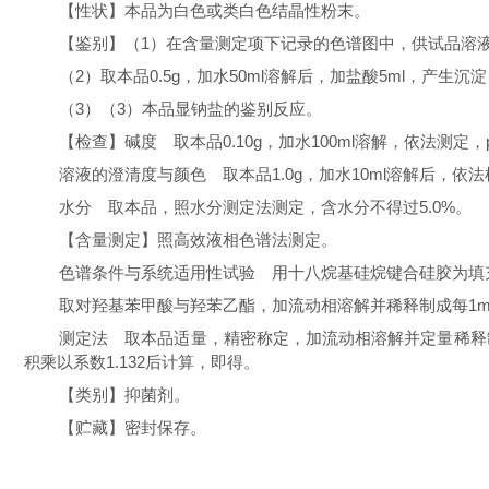
【性状】
本品为白色或类白色结晶性粉末。
【鉴别】
（
1
）在含量测定项下记录的色谱图中，供试品溶
（2）
取本品
0.5g
，加水
50ml
溶解后，加盐酸
5ml
，产生沉淀
（3）
（
3
）本品显钠盐的鉴别反应。
【检查】碱度
取本品
0.10g
，加水
100ml
溶解，依法测定，
溶液的澄清度与颜色
取本品
1.0g
，加水
10ml
溶解后，依法
水分 取本品，照水分测定法测定，含水分不得过
5.0%
。
【含量测定】照高效液相色谱法测定。
色谱条件与系统适用性试验 用十八烷基硅烷键合硅胶为填
取对羟基苯甲酸与羟苯乙酯，加流动相溶解并稀释制成每
1m
测定法 取本品适量，精密称定，加流动相溶解并定量稀释
积乘以系数
1.132
后计算，即得。
【类别】抑菌剂。
【贮藏】密封保存。