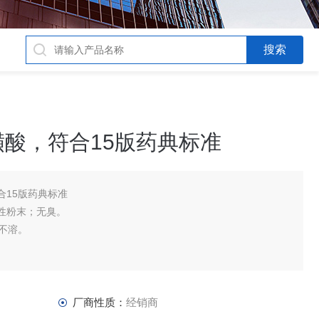
酸，符合15版药典标准
合15版药典标准
性粉末；无臭。
不溶。
厂商性质：
经销商