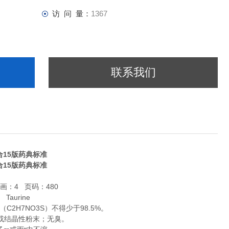
访 问 量：
1367
联系我们
15版药典标准
15版药典标准
画：4 页码：480
Taurine
2H7NO3S）不得少于98.5%。
或结晶性粉末；无臭。