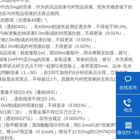
m或丙t中不溶。
约含2mg的溶液，作为供试品溶液与对照品溶液。照有关物质项下的
色应与对照品溶液的主斑点相同。
图谱（光谱集44图）*。
（通则0401），在430mn的波长处测定透光率，不得低于95.0%。
，与标准氯化钠溶液5.0ml制成的对照液比较，不得更浓（0.01%）。
液2.0ml制成的对照液比较，不得更浓（0.01%）。
液2.0ml制成的对照液比较，不得更深（0.02%）。
品溶液；精密量取1ml，置500ml量瓶中，用水稀释至刻度，摇匀，
每1ml中约含2mg的溶液，各取适量，等体积混合，摇匀，作为系统
以条带状点样方式点于同一硅胶G薄层板上，条带宽度5mm，以水-无水
酮的丙酮溶液（1→50），在105℃加热约5分钟至斑点出现，立即检视。
液如显杂质斑点，不得超过1个。其颜色与对照溶液的主斑点比较，不
）。
在线咨询
量不得过0.4%（通则0831）。
41），遗留残渣不得过0.1%。
0ml制成的对照液比较，不得更浓（0.001%）。
电话
821第二法），含重金属不得过百万分之十。
（通则0822*法），应符合规定（0.0002%）。
取甲醛溶液，滴加酚酞指示剂5滴，用0.1mol/L的*溶液调节至溶液
1ml*滴定液（0.1mol/L）相当于12.52mg的C2H7NO3S。
微信扫一扫
溶剂等。