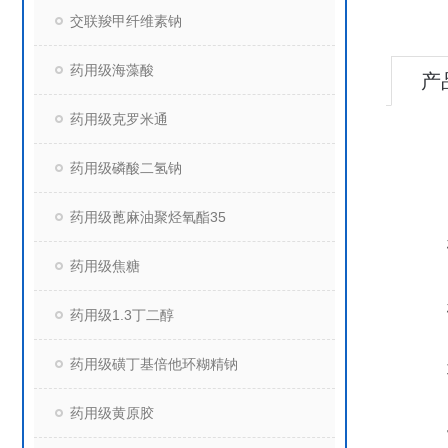
交联羧甲纤维素钠
药用级海藻酸
产
药用级克罗米通
药用级磷酸二氢钠
药用级蓖麻油聚烃氧酯35
药用级焦糖
药用级1.3丁二醇
药用级磺丁基倍他环糊精钠
药用级黄原胶