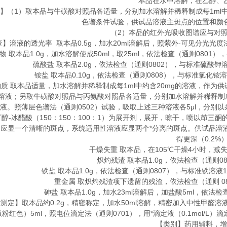
本品在水中溶解，在乙醇、乙
（1）取本品与牛磺酸对照品各适量，分别加水溶解并稀释制成每1ml中
色谱条件试验，供试品溶液主斑点的位置和颜
（2）本品的红外光吸收图谱应与对照的
溶液的透光率 取本品0.5g，加水20ml溶解后，照紫外-可见分光光度法
 取本品1.0g，加水溶解使成50ml，取25ml，依法检查（通则0801）
硫酸盐 取本品2.0g，依法检查（通则0802），与标准硫酸钾溶
铵盐 取本品0.10g，依法检查（通则0808），与标准氯化铵溶
 取本品适量，加水溶解并稀释制成每1ml中约含20mg的溶液，作为供试
溶液；另取牛磺酸对照品与丙氨酸对照品各适量，分别加水溶解并稀释制成
液。照薄层色谱法（通则0502）试验，吸取上述三种溶液各5μl，分别
丁醇-冰醋酸（150：150：100：1）为展开剂，展开，晾干，喷以茚三
应显一个清晰的斑点，系统适用性溶液应显两个*分离的斑点。供试品溶
得更深（0.2%
干燥失重 取本品，在105℃干燥4小时，减失重
炽灼残渣 取本品1.0g，依法检查（通则08
铁盐 取本品1.0g，依法检查（通则0807），与标准铁溶液1.
重金属 取炽灼残渣项下遗留的残渣，依法检查（通则 0
砷盐 取本品1.0g，加水23ml溶解后，加盐酸5ml，依法检查
定】取本品约0.2g，精密称定，加水50ml溶解，精密加入中性甲醛溶液（
粉红色）5ml，照电位滴定法（通则0701），用*滴定液（0.1mol/L）滴定。每
【类别】药用辅料，增