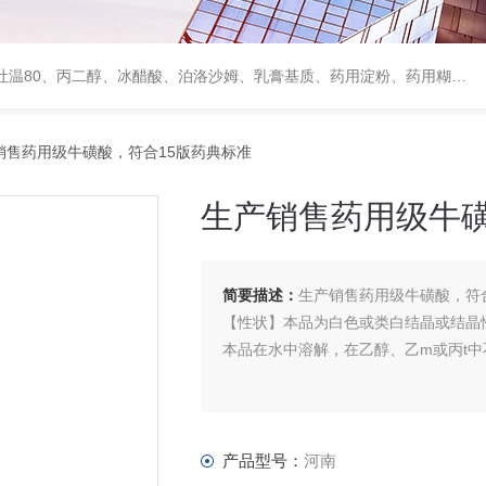
、甘露醇、羟丙纤维素、羟丙基甲基纤维素、乳糖、交联聚维酮、交联羧甲基纤维素钠、聚乙二醇（PEG）系列、二氧化硅、聚乙烯吡咯烷酮、十八醇、十六醇、预交化淀粉、微晶纤维素、甲基纤维素、乙基纤维素，三氯蔗糖，麝香草酚，药用蜂蜜，
销售药用级牛磺酸，符合15版药典标准
生产销售药用级牛磺
简要描述：
生产销售药用级牛磺酸，符
【性状】本品为白色或类白结晶或结晶
本品在水中溶解，在乙醇、乙m或丙t中
产品型号：
河南