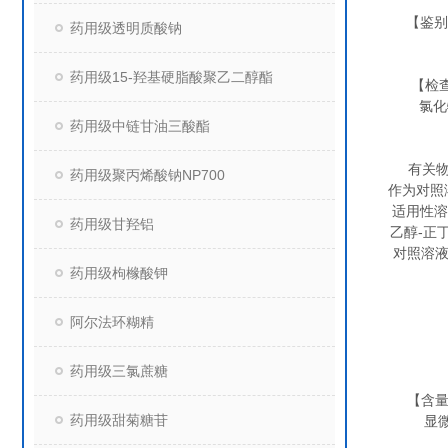
【鉴别】
药用级透明质酸钠
药用级15-羟基硬脂酸聚乙二醇酯
【检查】
氯化物
药用级中链甘油三酸酯
有关物质
药用级聚丙烯酸钠NP700
作为对照
适用性溶
药用级甘羟铝
乙醇-正
对照溶液
药用级枸橼酸钾
阿尔法环糊精
药用级三氯蔗糖
【含量测
药用级甜菊糖苷
显微