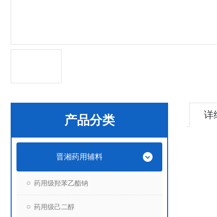
详
产品分类
晋湘药用辅料
药用级羟苯乙酯钠
药用级己二醇