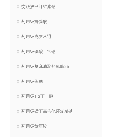
交联羧甲纤维素钠
药用级海藻酸
药用级克罗米通
药用级磷酸二氢钠
药用级蓖麻油聚烃氧酯35
药用级焦糖
药用级1.3丁二醇
药用级磺丁基倍他环糊精钠
药用级黄原胶