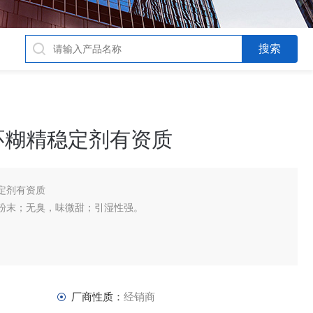
环糊精稳定剂有资质
定剂有资质
粉末；无臭，味微甜；引湿性强。
厂商性质：
经销商