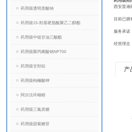
药用级羟
西安晋湘
药用级透明质酸钠
目前已拥
药用级15-羟基硬脂酸聚乙二醇酯
服务承诺
药用级中链甘油三酸酯
经营理念
药用级聚丙烯酸钠NP700
药用级甘羟铝
产
药用级枸橼酸钾
阿尔法环糊精
药用级三氯蔗糖
药用级甜菊糖苷