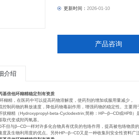
更新时间：
2026-01-10
产品咨询
细介绍
丙基倍他环糊精稳定剂有资质
β-环糊精，在医药中可以提高药物溶解度，使药剂的增加或服用量减少，
或控制药物的释放速度，降低药物毒副作用，增强药物的稳定性。主要用
状糊精（Hydroxypropyl-beta-Cyclodextrin;简称：HP─β─
基取代变成羟丙氧基。
─CD不但与β─CD一样对许多化合物具有优良的包络作用，提高被包络物
速度及生物利用度的优点。另外HP─β─CD又是一种收集到安全性资料