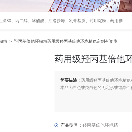
、甘露醇、羟丙纤维素、羟丙基甲基纤维素、乳糖、交联聚维酮、交联羧甲基纤维素钠、聚乙二醇（PEG）系列、二氧化硅、聚乙烯吡咯烷酮、十八醇、十六醇、预交化淀粉、微晶纤维素、甲基纤维素、乙基纤维素，三氯蔗糖，麝香草酚，药用蜂蜜，
糊精
> 羟丙基倍他环糊精药用级羟丙基倍他环糊精稳定剂有资质
药用级羟丙基倍他
简要描述：
药用级羟丙基倍他环糊精稳
本品为白色或类白色的无定形或结晶性
产品型号：
羟丙基倍他环糊精