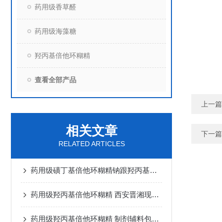
药用级香草醛
药用级海藻糖
羟丙基倍他环糊精
查看全部产品
上一篇
相关文章
下一篇
RELATED ARTICLES
药用级磺丁基倍他环糊精钠跟羟丙基倍他环糊精的区别
药用级羟丙基倍他环糊精 西安晋湘现货供应
药用级羟丙基倍他环糊精 制剂辅料包合剂稳定剂