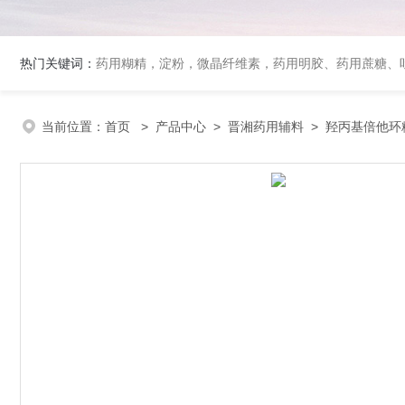
热门关键词：
药用糊精，淀粉，微晶纤维素，药用明胶、药用蔗糖、吐温80、丙二醇、冰醋酸、泊洛沙姆、乳膏基质、药用淀粉、药用糊精、硬脂酸镁、聚丙烯酸树脂系列、羧甲基淀粉钠、羧甲基纤维素钠、可溶性淀粉
当前位置：
首页
>
产品中心
>
晋湘药用辅料
>
羟丙基倍他环