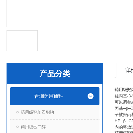
详
产品分类
药用级羟
晋湘药用辅料
羟丙基-
可以调整
丙基─β─环
药用级羟苯乙酯钠
子被羟丙
HP─β
药用级己二醇
内的释放