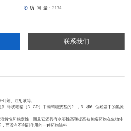
访 问 量：
2134
联系我们
于针剂、注射液等。
CD或HPB）是β─环状糊精（β─CD）中葡萄糖残基的2─，3─和6─位羟基中的氢原
质的溶解性和稳定性，而且它还具有水溶性高和提高被包络药物在生物体
广泛，而没有不利副作用的一种药物辅料