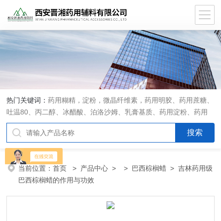
热门关键词：
药用糊精，淀粉，微晶纤维素，药用明胶、药用蔗糖、
吐温80、丙二醇、冰醋酸、泊洛沙姆、乳膏基质、药用淀粉、药用
糊精、硬脂酸镁、聚丙烯酸树脂系列、羧甲基淀粉钠、羧甲基纤维素
钠、可溶性淀粉、甘露醇、羟丙纤维素、羟丙基甲基纤维素、乳糖、
交联聚维酮、交联羧甲基纤维素钠、聚乙二醇（PEG）系列、二氧化
硅、聚乙烯吡咯烷酮、十八醇、十六醇、预交化淀粉、微晶纤维素、
当前位置：
首页
>
产品中心
> >
巴西棕榈蜡
> 吉林药用级
甲基纤维素、乙基纤维素，三氯蔗糖，麝香草酚，药用蜂蜜，
巴西棕榈蜡的作用与功效