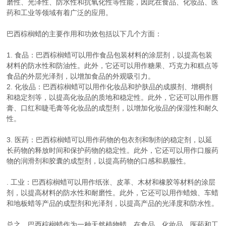
磨性、光泽性、防水性和抗氧化性等性能，因此在食品、化妆品、医
药和工业等领域有着广泛的应用。
巴西棕榈蜡的主要作用和功效包括以下几个方面：
1. 食品：巴西棕榈蜡可以用作食品包装材料的涂层剂，以提高包装
材料的防水性和防油性。此外，它还可以用作糖果、巧克力和糕点等
食品的外层光泽剂，以增加食品的外观吸引力。
2. 化妆品：巴西棕榈蜡可以用作化妆品和护肤品的成膜剂、增稠剂
和稳定剂等，以提高化妆品的质地和稳定性。此外，它还可以用作唇
膏、口红和睫毛膏等化妆品的成型剂，以增加化妆品的保湿性和耐久
性。
3. 医药：巴西棕榈蜡可以用作药物的包衣剂和制剂的稳定剂，以延
长药物的释放时间和保护药物的稳定性。此外，它还可以用作口服药
物的润滑剂和胶囊的成型剂，以提高药物的口感和易服性。
. 工业：巴西棕榈蜡可以用作纸张、皮革、木材和橡胶等材料的涂层
剂，以提高材料的防水性和耐磨性。此外，它还可以用作蜡烛、车蜡
和地板蜡等产品的成型剂和光泽剂，以提高产品的光泽度和防水性。
总之，巴西棕榈蜡作为一种天然植物蜡，在食品、化妆品、医药和工