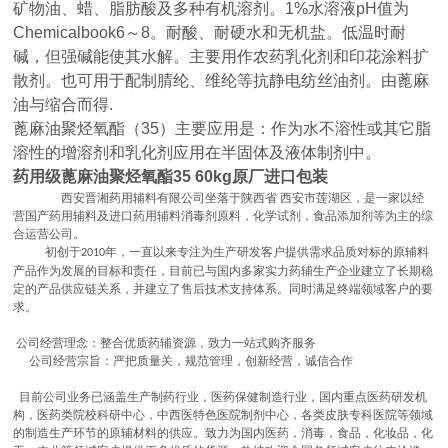
矿物油、蜡、脂肪酸及多种有机溶剂。1%水溶液pH值为
Chemicalbook6～8。耐酸、耐硬水和无机盐。低温时耐
碱，但强碱能使其水解。主要用作农药乳化剂和印花涂料扩
散剂。也可用于配制腈纶、维纶等抗静电纺丝油剂。由蓖麻
油与缩合而得.
蓖麻油聚烃氧酯（35）主要应用是：作为水不溶性或其它脂
溶性的增溶剂和乳化剂应用在半固体及液体制剂中。
药用级蓖麻油聚烃氧酯35 60kg原厂进口包装
西安晋湘药用辅料有限公司坐落于陕西省 西安市莲湖区，是一家以经
营国产药用辅料及进口药用辅料消毒剂原料，化学试剂，食品添加剂等为主的综
合运营公司。
初创于
年，一直以来专注为生产研发客户提供需求品质对标的原辅料
2010
产品作为发展的目标和责任，目前已与国内多家实力药辅生产企业建立了长期稳
定的产品供应链关系，并建立了售后技术支持体系。同时满足终端领域客户的要
求。
公司经营理念：整合优质药辅资源，致力一站式购齐服务
公司经营宗旨：严把质量关，规范管理，创新经营，诚信合作
目前公司业务已涵盖生产制药行业，医药保健制造行业，国内重点医药研发机
构，医药类院校科研中心，中西医特色医院制剂中心，各类皮肤专科医院等领域
的制造生产环节的原辅材料的供应。致力为国内医药，消毒，食品，化妆品，化