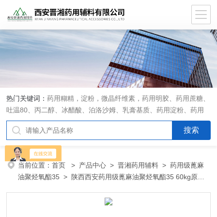
热门关键词：
药用糊精，淀粉，微晶纤维素，药用明胶、药用蔗糖、
吐温80、丙二醇、冰醋酸、泊洛沙姆、乳膏基质、药用淀粉、药用
糊精、硬脂酸镁、聚丙烯酸树脂系列、羧甲基淀粉钠、羧甲基纤维素
钠、可溶性淀粉、甘露醇、羟丙纤维素、羟丙基甲基纤维素、乳糖、
交联聚维酮、交联羧甲基纤维素钠、聚乙二醇（PEG）系列、二氧化
硅、聚乙烯吡咯烷酮、十八醇、十六醇、预交化淀粉、微晶纤维素、
当前位置：
首页
>
产品中心
>
晋湘药用辅料
>
药用级蓖麻
甲基纤维素、乙基纤维素，三氯蔗糖，麝香草酚，药用蜂蜜，
油聚烃氧酯35
> 陕西西安药用级蓖麻油聚烃氧酯35 60kg原厂
进口包装