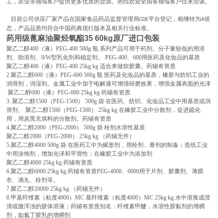
工，农业等领域客户提供更多优质的货源。热忱欢迎全国各领域客户往来洽谈。
目前公司供应厂家产品在国家食品药品监督管理局
平台登记，相继转为
状
CDE
A
态，产品品质均符合中国药典现行版本及相关行业标准。
药用级蓖麻油聚烃氧酯35 60kg原厂进口包装
聚乙二醇400（液）PEG-400 500g 瓶 系列产品可用于药剂。分子量较低的用溶
剂、助溶剂、0/W型乳化剂和稳定剂。 PEG-400、600用医药及化妆品的基质
聚乙二醇400（液）PEG-400 25kg kg 适合来做软胶囊。药辅有资质
2.聚乙二醇600（液）PEG-600 500g 瓶 医药及化妆品的基质，橡胶与纺织工业的
润滑剂，润湿剂。金属工业中加于电解液可增强研磨效果，增强金属表面的光泽
聚乙二醇600（液）PEG-600 25kg kg 药辅有资质
3. 聚乙二醇1500（PEG-1500） 500g 袋 在医药、纺织、化妆品工业中用基质或润
滑剂、 聚乙二醇1500（PEG-1500） 25kg kg 在橡胶工业中分散剂，促进硫化
用，用炭黑充填料的分散剂。药辅有资质
4.聚乙二醇2000（PEG-2000） 500g 袋 栓剂水溶性基质
聚乙二醇2000（PEG-2000） 25kg kg （药辅无件）
5.聚乙二醇4000 500g 袋 在医药工中为赋形剂，用栓剂、膏剂的制备；造纸工业
中用涂饰剂，增加光泽和平滑性；在橡胶工业中为添加剂
聚乙二醇4000 25kg kg 药辅有资质
6.聚乙二醇6000 25kg kg 药辅有资质PEG-4000、6000用于片剂、胶囊剂、薄膜
衣、滴丸、栓剂等。
7.聚乙二醇20000 25kg kg （药辅无件）
8.甲基纤维素（粘度4000）MC 基纤维素（粘度4000）MC 25kg kg 水中溶胀成澄
清或微浑浊的胶体溶液；药辅有资质别名：纤维素甲醚，水溶性胶黏剂的增稠
剂，如氯丁胶乳的增稠剂