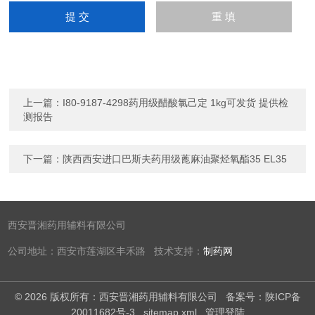
上一篇：
I80-9187-4298药用级醋酸氯己定 1kg可发货 提供检
测报告
下一篇：
陕西西安进口巴斯夫药用级蓖麻油聚烃氧酯35 EL35
西安晋湘药用辅料有限公司
公司地址：西安市莲湖区丰禾路 技术支持：
制药网
© 2026 版权所有：西安晋湘药用辅料有限公司
备案号：陕ICP备
20011682号-3
sitemap.xml
管理登陆