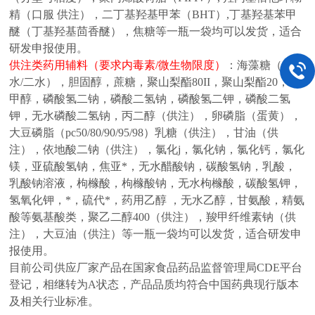
精（口服
供注），二丁基羟基甲苯（
BHT）,丁基羟基苯甲
醚（丁基羟基茴香醚），焦糖等
一瓶一袋均可以发货，适合
研发申报使用。
供注类药用辅料（要求内毒素
/微生物限度）
：
海藻糖（无
水
/二水），胆固醇，蔗糖，聚山梨酯80II，聚山梨酯20，苯
甲醇，磷酸氢二钠，磷酸二氢钠，磷酸氢二钾，磷酸二氢
钾，无水磷酸二氢钠，丙二醇（供注），卵磷脂（蛋黄），
大豆磷脂（pc50/80/90/95/98）乳糖（供注），甘油（供
注），依地酸二钠（供注），氯化j，氯化钠，氯化钙，氯化
镁，亚硫酸氢钠，焦亚*，无水醋酸钠，碳酸氢钠，乳酸，
乳酸钠溶液，枸橼酸，枸橼酸钠，无水枸橼酸，碳酸氢钾，
氢氧化钾，*，硫代*，药用乙醇 ，无水乙醇，甘氨酸，精氨
酸等氨基酸类，聚乙二醇400（供注），羧甲纤维素钠（供
注），大豆油（供注）等
一瓶一袋均可以发货，适合研发申
报使用。
目前公司供应厂家产品在国家食品药品监督管理局
CDE平台
登记，相继转为A状态，产品品质均符合中国药典现行版本
及相关行业标准。