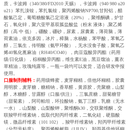
质，卡波姆（340/380/FD2010 天赐），卡波姆（940 980 u20
u21）苯扎溴铵，苯扎氯铵，聚丙烯酸钠NP700,甘羟铝，醋
酸氯己定，葡萄糖酸氯己定溶液（20%），聚维酮碘，炉甘
石，氧化锌，聚六亚甲基双胍盐酸盐（粉末 液体）,聚乙烯
醇（高 中 低），硼酸，硼砂，尿素，尿囊素，薄荷脑，薄
荷素油，依克多因，冰片，樟脑，水杨酸，苯甲酸，苯氧乙
醇，三氯生，传明酸（氨甲环酸），无水没食子酸，聚氧乙
烯40氢化蓖麻油（RH40/CO40），肉豆蔻酸异丙酯（药用
级/日化级），棕榈酸异丙酯，维生素E油，黑豆馏油，薰衣
草精油，玫瑰纯露等，一瓶一袋均可以发货，适合研发申报
使用。
口服制剂辅料
：
药用级蜂蜜，麦芽糊精，倍他环糊精，胶囊
用明胶，麦芽糖，糖精钠，香草醛，黄原胶，壳聚糖，山梨
醇，木糖醇，甘露醇（口服
/供注），三氯蔗糖，甜菊糖苷
（甜菊素），阿司帕坦，环拉酸钠，氨丁三醇，乳糖（无水
一水），山梨酸，山梨酸钾，聚维酮k30，交联聚维酮，交
联羧甲纤维素钠，低取代羟丙纤维素，二氧化硅，硬脂酸
镁，微晶纤维素（101 102），羧甲纤维素钠，羟丙甲纤维素
（分型号粘度），聚丙烯酸树脂（I II IV）,
羟丙基倍他环糊