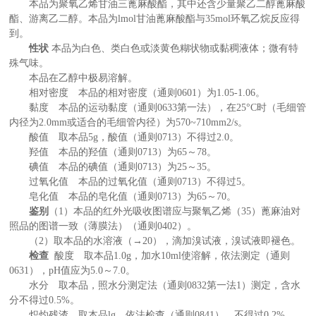
本品为聚氧乙烯甘油三蓖麻酸酯，其中还含少量聚乙二醇蓖麻酸
酯、游离乙二醇。本品为
lmol甘油蓖麻酸酯与35mol环氧乙烷反应得
到。
性状
本品为白色、类白色或淡黄色糊状物或黏稠液体；微有特
殊气味。
本品在乙醇中极易溶解。
相对密度 本品的相对密度（通则
0601）为1.05-1.06。
黏度 本品的运动黏度（通则
0633第一法），在25°C时（毛细管
内径为2.0mm或适合的毛细管内径）为570~710mm2/s。
酸值 取本品
5g，酸值（通则0713）不得过2.0。
羟值 本品的羟值（通则
0713）为65～78。
碘值 本品的碘值（通则
0713）为25～35。
过氧化值 本品的过氧化值（通则
0713）不得过5。
皂化值 本品的皂化值（通则
0713）为65～70。
鉴别
（
1）本品的红外光吸收图谱应与聚氧乙烯（35）蓖麻油对
照品的图谱一致（薄膜法）（通则0402）。
（
2）取本品的水溶液（→20），滴加溴试液，溴试液即褪色。
检查
酸度 取本品
1.0g，加水10ml使溶解，依法测定（通则
0631），pH值应为5.0～7.0。
水分 取本品，照水分测定法（通则
0832第一法1）测定，含水
分不得过0.5%。
炽灼残渣 取本品
lg，依法检查（通则0841），不得过0.2%。