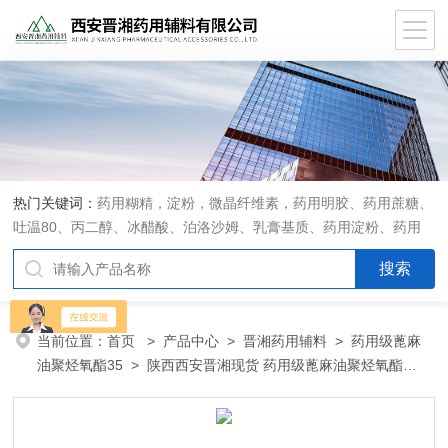
热门关键词：
药用糊精，淀粉，微晶纤维素，药用明胶、药用蔗糖、
吐温80、丙二醇、冰醋酸、泊洛沙姆、乳膏基质、药用淀粉、药用
糊精、硬脂酸镁、聚丙烯酸树脂系列、羧甲基淀粉钠、羧甲基纤维素
钠、可溶性淀粉、甘露醇、羟丙纤维素、羟丙基甲基纤维素、乳糖、
交联聚维酮、交联羧甲基纤维素钠、聚乙二醇（PEG）系列、二氧化
硅、聚乙烯吡咯烷酮、十八醇、十六醇、预交化淀粉、微晶纤维素、
当前位置：
首页
>
产品中心
>
晋湘药用辅料
>
药用级蓖麻
甲基纤维素、乙基纤维素，三氯蔗糖，麝香草酚，药用蜂蜜，
油聚烃氧酯35
> 陕西西安晋湘现货 药用级蓖麻油聚烃氧酯
EL35 巴斯夫