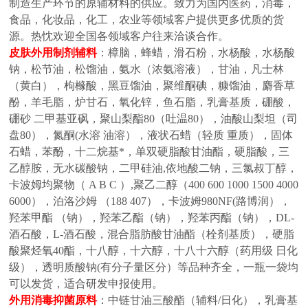
制造生产环节的原辅材料的供应。致力为国内医药，消毒，
食品，化妆品，化工，农业等领域客户提供更多优质的货
源。热忱欢迎全国各领域客户往来洽谈合作。
皮肤外用制剂辅料
：樟脑，蜂蜡，滑石粉，水杨酸，水杨酸
钠，松节油，松馏油，氨水（浓氨溶液），甘油，凡士林
（黄白），枸橼酸，黑豆馏油，聚维酮碘，糠馏油，麝香草
酚，羊毛脂，炉甘石，氧化锌，鱼石脂，乳膏基质，硼酸，
硼砂
二甲基亚砜，聚山梨酯
80（吐温80），油酸山梨坦（司
盘80），氮酮(水溶 油溶），液状石蜡（轻质 重质），固体
石蜡，苯酚，十二烷基*，单双硬脂酸甘油酯，硬脂酸，三
乙醇胺，无水碳酸钠，二甲硅油,依地酸二钠，三氯叔丁醇，
卡波姆均聚物（ A B C ）,聚乙二醇（400 600 1000 1500 4000
6000），泊洛沙姆 （188 407），卡波姆980NF(路博润），
羟苯甲酯 （钠），羟苯乙酯（钠），羟苯丙酯（钠），DL-
酒石酸，L-酒石酸，混合脂肪酸甘油酯（栓剂基质），硬脂
酸聚烃氧40酯，十八醇，十六醇，十八十六醇（药用级 日化
级），透明质酸钠(有分子量区分）等品种齐全，一瓶一袋均
可以发货，适合研发申报使用。
外用消毒抑菌原料
：中链甘油三酸酯（辅料
/日化），乳膏基