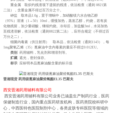
重金属 取炽灼残渣项下遗留的残渣，依法检查（通则
0821第
二法），含重金属不得过百万分之十。
砷盐 取本品
1.0g，置于增蜗中，加硝酸镁六水合物乙醇
（95%）溶液（1→50）10ml，缓慢加热，蒸发乙醇，灼烧，若有炭
化物残留，加少量硝酸，继续灼烧。冷却后，加盐酸3ml，水浴加热
至残渣溶解，依法检查（通则0822第二法），应符合规定（不得过百
万分之二）。
细菌内毒素（供注射用） 取本品，依法检查（通则
1143），每
1mg聚氧乙烯（35）蓖麻油中含内毒素的量应不得过0.012EU。
类别
药用辅料，乳化剂和增溶剂等。
贮藏
遮光，密封保存。
标示
应标明本品蓖麻油酸含量的标示值
晋湘现货 药用级蓖麻油聚烃氧酯EL35 巴斯夫
西安晋湘药用辅料有限公司
西安晋湘药用辅料有限公司业务已涵盖生产制药行业，医药
保健制造行业，国内重点医药研发机构，医药类院校科研中
心，中西医特色医院制剂中心，各类皮肤专科医院等领域的