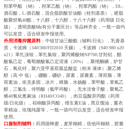
羟苯甲酯 （钠），羟苯乙酯（钠），羟苯丙酯（钠），DL-
酒石酸，L-酒石酸，混合脂肪酸甘油酯（栓剂基质），硬脂
酸聚烃氧40酯，十八醇，十六醇，十八十六醇（药用级 日化
级），透明质酸钠(有分子量区分）等品种齐全，一瓶一袋均
可以发货，适合研发申报使用。
外用消毒抑菌原料
：中链甘油三酸酯（辅料
/日化），乳膏基
质，卡波姆（340/380/FD2010 天赐），卡波姆（940 980 u20
u21）苯扎溴铵，苯扎氯铵，聚丙烯酸钠NP700,甘羟铝，醋
酸氯己定，葡萄糖酸氯己定溶液（20%），聚维酮碘，炉甘
石，氧化锌，聚六亚甲基双胍盐酸盐（粉末 液体）,聚乙烯
醇（高 中 低），硼酸，硼砂，尿素，尿囊素，薄荷脑，薄
荷素油，依克多因，冰片，樟脑，水杨酸，苯甲酸，苯氧乙
醇，三氯生，传明酸（氨甲环酸），无水没食子酸，聚氧乙
烯40氢化蓖麻油（RH40/CO40），肉豆蔻酸异丙酯（药用
级/日化级），棕榈酸异丙酯，维生素E油，黑豆馏油，薰衣
草精油，玫瑰纯露等，一瓶一袋均可以发货，适合研发申报
使用。
口服制剂辅料
：
药用级蜂蜜，麦芽糊精，倍他环糊精，胶囊