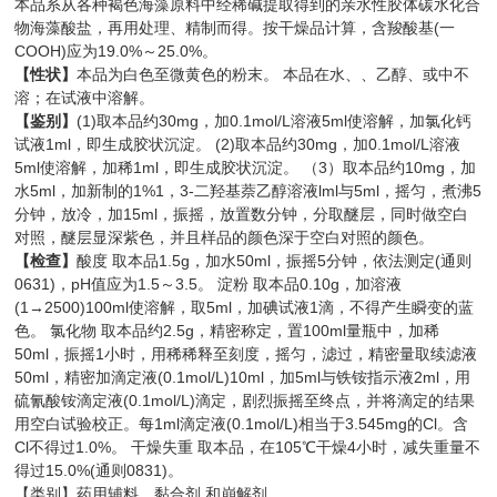
本品系从各种褐色海藻原料中经稀碱提取得到的亲水性胶体碳水化合
物海藻酸盐，再用处理、精制而得。按干燥品计算，含羧酸基(一
COOH)应为19.0%～25.0%。
【性状】
本品为白色至微黄色的粉末。 本品在水、、乙醇、或中不
溶；在试液中溶解。
【鉴别】
(1)取本品约30mg，加0.1mol/L溶液5ml使溶解，加氯化钙
试液1ml，即生成胶状沉淀。 (2)取本品约30mg，加0.1mol/L溶液
5ml使溶解，加稀1ml，即生成胶状沉淀。 （3）取本品约10mg，加
水5ml，加新制的1%1，3-二羟基萘乙醇溶液lml与5ml，摇匀，煮沸5
分钟，放冷，加15ml，振摇，放置数分钟，分取醚层，同时做空白
对照，醚层显深紫色，并且样品的颜色深于空白对照的颜色。
【检查】
酸度 取本品1.5g，加水50ml，振摇5分钟，依法测定(通则
0631)，pH值应为1.5～3.5。 淀粉 取本品0.10g，加溶液
(1→2500)100ml使溶解，取5ml，加碘试液1滴，不得产生瞬变的蓝
色。 氯化物 取本品约2.5g，精密称定，置100ml量瓶中，加稀
50ml，振摇1小时，用稀稀释至刻度，摇匀，滤过，精密量取续滤液
50ml，精密加滴定液(0.1mol/L)10ml，加5ml与铁铵指示液2ml，用
硫氰酸铵滴定液(0.1mol/L)滴定，剧烈振摇至终点，并将滴定的结果
用空白试验校正。每1ml滴定液(0.1mol/L)相当于3.545mg的Cl。含
Cl不得过1.0%。 干燥失重 取本品，在105℃干燥4小时，减失重量不
得过15.0%(通则0831)。
【类别】药用辅料，黏合剂 和崩解剂