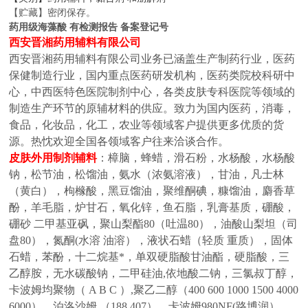
【贮藏】密闭保存。
药用级海藻酸 有检测报告 备案登记号
西安晋湘药用辅料有限公司
西安晋湘药用辅料有限公司业务已涵盖生产制药行业，医药
保健制造行业，国内重点医药研发机构，医药类院校科研中
心，中西医特色医院制剂中心，各类皮肤专科医院等领域的
制造生产环节的原辅材料的供应。致力为国内医药，消毒，
食品，化妆品，化工，农业等领域客户提供更多优质的货
源。热忱欢迎全国各领域客户往来洽谈合作。
皮肤外用制剂辅料
：樟脑，蜂蜡，滑石粉，水杨酸，水杨酸
钠，松节油，松馏油，氨水（浓氨溶液），甘油，凡士林
（黄白），枸橼酸，黑豆馏油，聚维酮碘，糠馏油，麝香草
酚，羊毛脂，炉甘石，氧化锌，鱼石脂，乳膏基质，硼酸，
硼砂
二甲基亚砜，聚山梨酯
80（吐温80），油酸山梨坦（司
盘80），氮酮(水溶 油溶），液状石蜡（轻质 重质），固体
石蜡，苯酚，十二烷基*，单双硬脂酸甘油酯，硬脂酸，三
乙醇胺，无水碳酸钠，二甲硅油,依地酸二钠，三氯叔丁醇，
卡波姆均聚物（ A B C ）,聚乙二醇（400 600 1000 1500 4000
6000），泊洛沙姆 （188 407），卡波姆980NF(路博润），