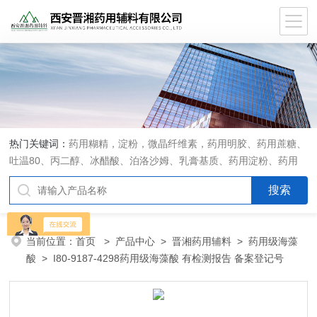
热门关键词：
药用糊精，淀粉，微晶纤维素，药用明胶、药用蔗糖、
吐温80、丙二醇、冰醋酸、泊洛沙姆、乳膏基质、药用淀粉、药用
糊精、硬脂酸镁、聚丙烯酸树脂系列、羧甲基淀粉钠、羧甲基纤维素
钠、可溶性淀粉、甘露醇、羟丙纤维素、羟丙基甲基纤维素、乳糖、
交联聚维酮、交联羧甲基纤维素钠、聚乙二醇（PEG）系列、二氧化
硅、聚乙烯吡咯烷酮、十八醇、十六醇、预交化淀粉、微晶纤维素、
当前位置：
首页
>
产品中心
>
晋湘药用辅料
>
药用级海藻
甲基纤维素、乙基纤维素，三氯蔗糖，麝香草酚，药用蜂蜜，
酸
> I80-9187-4298药用级海藻酸 有检测报告 备案登记号