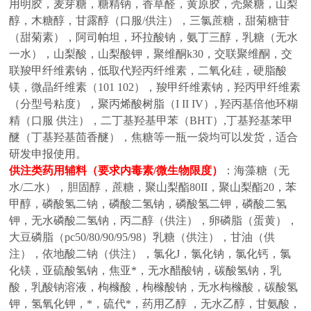
用明胶，麦芽糖，糖精钠，香草醛，黄原胶，壳聚糖，山梨
醇，木糖醇，甘露醇（口服
/供注），三氯蔗糖，甜菊糖苷
（甜菊素），阿司帕坦，环拉酸钠，氨丁三醇，乳糖（无水
一水），山梨酸，山梨酸钾，聚维酮k30，交联聚维酮，交
联羧甲纤维素钠，低取代羟丙纤维素，二氧化硅，硬脂酸
镁，微晶纤维素（101 102），羧甲纤维素钠，羟丙甲纤维素
（分型号粘度），聚丙烯酸树脂（I II IV）,
羟丙基倍他环糊
精（口服
供注），二丁基羟基甲苯（
BHT）,丁基羟基苯甲
醚（丁基羟基茴香醚），焦糖等
一瓶一袋均可以发货，适合
研发申报使用。
供注类药用辅料（要求内毒素
/微生物限度）
：
海藻糖（无
水
/二水），胆固醇，蔗糖，聚山梨酯80II，聚山梨酯20，苯
甲醇，磷酸氢二钠，磷酸二氢钠，磷酸氢二钾，磷酸二氢
钾，无水磷酸二氢钠，丙二醇（供注），卵磷脂（蛋黄），
大豆磷脂（pc50/80/90/95/98）乳糖（供注），甘油（供
注），依地酸二钠（供注），氯化J，氯化钠，氯化钙，氯
化镁，亚硫酸氢钠，焦亚*，无水醋酸钠，碳酸氢钠，乳
酸，乳酸钠溶液，枸橼酸，枸橼酸钠，无水枸橼酸，碳酸氢
钾，氢氧化钾，*，硫代*，药用乙醇 ，无水乙醇，甘氨酸，