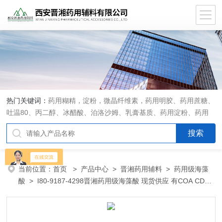
热门关键词：
药用糊精，淀粉，微晶纤维素，药用明胶、药用蔗糖、
吐温80、丙二醇、冰醋酸、泊洛沙姆、乳膏基质、药用淀粉、药用
糊精、硬脂酸镁、聚丙烯酸树脂系列、羧甲基淀粉钠、羧甲基纤维素
钠、可溶性淀粉、甘露醇、羟丙纤维素、羟丙基甲基纤维素、乳糖、
交联聚维酮、交联羧甲基纤维素钠、聚乙二醇（PEG）系列、二氧化
硅、聚乙烯吡咯烷酮、十八醇、十六醇、预交化淀粉、微晶纤维素、
当前位置：
首页
>
产品中心
>
晋湘药用辅料
>
药用级海藻
甲基纤维素、乙基纤维素，三氯蔗糖，麝香草酚，药用蜂蜜，
酸
> I80-9187-4298晋湘药用级海藻酸 现货供应 有COA CDE
登记