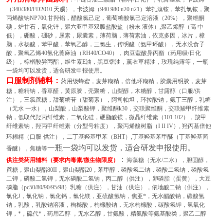
（340/380/FD2010 天赐），卡波姆（940 980 u20 u21）苯扎溴铵，苯扎氯铵，聚
丙烯酸钠NP700,甘羟铝，醋酸氯己定，葡萄糖酸氯己定溶液（20%），聚维酮
碘，炉甘石，氧化锌，聚六亚甲基双胍盐酸盐（粉末 液体）,聚乙烯醇（高 中
低），硼酸，硼砂，尿素，尿囊素，薄荷脑，薄荷素油，依克多因，冰片，樟
脑，水杨酸，苯甲酸，苯氧乙醇，三氯生，传明酸（氨甲环酸），无水没食子
酸，聚氧乙烯40氢化蓖麻油（RH40/CO40），肉豆蔻酸异丙酯（药用级/日化
级），棕榈酸异丙酯，维生素E油，黑豆馏油，薰衣草精油，玫瑰纯露等，一瓶
一袋均可以发货，适合研发申报使用。
口服制剂辅料
：
药用级蜂蜜，麦芽糊精，倍他环糊精，胶囊用明胶，麦芽
糖，糖精钠，香草醛，黄原胶，壳聚糖，山梨醇，木糖醇，甘露醇（口服/供
注），三氯蔗糖，甜菊糖苷（甜菊素），阿司帕坦，环拉酸钠，氨丁三醇，乳糖
（无水 一水），山梨酸，山梨酸钾，聚维酮k30，交联聚维酮，交联羧甲纤维素
钠，低取代羟丙纤维素，二氧化硅，硬脂酸镁，微晶纤维素（101 102），羧甲
纤维素钠，羟丙甲纤维素（分型号粘度），聚丙烯酸树脂（I II IV）,
羟丙基倍他
环糊精（口服
供注），二丁基羟基甲苯（BHT）,丁基羟基苯甲醚（丁基羟基茴
一瓶一袋均可以发货，适合研发申报使用。
香醚），焦糖等
：
供注类药用辅料（要求内毒素/微生物限度）
海藻糖（无水/二水），胆固醇，
蔗糖，聚山梨酯80II，聚山梨酯20，苯甲醇，磷酸氢二钠，磷酸二氢钠，磷酸氢
二钾，磷酸二氢钾，无水磷酸二氢钠，丙二醇（供注），卵磷脂（蛋黄），大豆
磷脂（pc50/80/90/95/98）乳糖（供注），甘油（供注），依地酸二钠（供注），
氯化J，氯化钠，氯化钙，氯化镁，亚硫酸氢钠，焦亚*，无水醋酸钠，碳酸氢
钠，乳酸，乳酸钠溶液，枸橼酸，枸橼酸钠，无水枸橼酸，碳酸氢钾，氢氧化
钾，*，硫代*，药用乙醇 ，无水乙醇，甘氨酸，精氨酸等氨基酸类，聚乙二醇