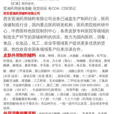
【贮藏】密闭保存。
晋湘药用级海藻酸 现货供应 有COA CDE登记
西安晋湘药用辅料有限公司
西安晋湘药用辅料有限公司业务已涵盖生产制药行业，医药
保健制造行业，国内重点医药研发机构，医药类院校科研中
心，中西医特色医院制剂中心，各类皮肤专科医院等领域的
制造生产环节的原辅材料的供应。致力为国内医药，消毒，
食品，化妆品，化工，农业等领域客户提供更多优质的货
源。热忱欢迎全国各领域客户往来洽谈合作。
皮肤外用制剂辅料
：樟脑，蜂蜡，滑石粉，水杨酸，水杨酸钠，松节油，
松馏油，氨水（浓氨溶液），甘油，凡士林（黄白），枸橼酸，黑豆馏油，聚维
酮碘，糠馏油，麝香草酚，羊毛脂，炉甘石，氧化锌，鱼石脂，乳膏基质，硼
酸，硼砂
二甲基亚砜，聚山梨酯80（吐温80），油酸山梨坦（司盘80），氮酮
(水溶 油溶），液状石蜡（轻质 重质），固体石蜡，苯酚，十二烷基*，单双硬
脂酸甘油酯，硬脂酸，三乙醇胺，无水碳酸钠，二甲硅油,依地酸二钠，三氯叔
丁醇，卡波姆均聚物（ A B C ）,聚乙二醇（400 600 1000 1500 4000 6000），泊
洛沙姆 （188 407），卡波姆980NF(路博润），羟苯甲酯 （钠），羟苯乙酯
（钠），羟苯丙酯（钠），DL-酒石酸，L-酒石酸，混合脂肪酸甘油酯（栓剂基
质），硬脂酸聚烃氧40酯，十八醇，十六醇，十八十六醇（药用级 日化级），
透明质酸钠(有分子量区分）等品种齐全，一瓶一袋均可以发货，适合研发申报
使用。
外用消毒抑菌原料
：中链甘油三酸酯（辅料/日化），乳膏基质，卡波姆