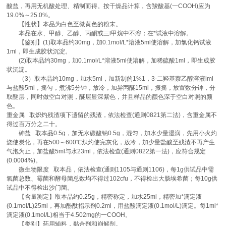
酸盐，再用无机酸处理、精制而得。按干燥品计算，含羧酸基(一COOH)应为
19.0%～25.0%。
【性状】本品为白色至微黄色的粉末。
本品在水、甲醇、乙醇、丙酮或三l甲烷中不溶；在*试液中溶解。
【鉴别】(1)取本品约30mg，加0.1mol/L*溶液5ml使溶解，加氯化钙试液
1ml，即生成胶状沉淀。
(2)取本品约30mg，加0.1mol/L*溶液5ml使溶解，加稀硫酸1ml，即生成胶
状沉淀。
（3）取本品约10mg，加水5ml，加新制的1%1，3-二羟基萘乙醇溶液lml
与盐酸5ml，摇匀，煮沸5分钟，放冷，加异丙醚15ml，振摇，放置数分钟，分
取醚层，同时做空白对照，醚层显深紫色，并且样品的颜色深于空白对照的颜
色。
重金属 取炽灼残渣项下遗留的残渣，依法检查(通则0821第二法)，含重金属不
得过百万分之二十。
砷盐 取本品0.5g，加无水碳酸钠0.5g，混匀，加水少量湿润，先用小火灼
烧使炭化，再在500～600℃炽灼使完灰化，放冷，加少量盐酸至残渣不再产生
气泡为止，加盐酸5ml与水23ml，依法检查(通则0822第一法)，应符合规定
(0.0004%)。
微生物限度 取本品，依法检查(通则1105与通则1106)，每1g供试品中需
氧菌总数、霉菌和酵母菌总数均不得过102cfu，不得检出大肠埃希菌；每10g供
试品中不得检出沙门菌。
【含量测定】取本品约0.25g，精密称定，加水25ml，精密加*滴定液
(0.1mol/L)25ml，再加酚酞指示剂0.2ml，用盐酸滴定液(0.1mol/L)滴定。每1ml*
滴定液(0.1mol/L)相当于4.502mg的一COOH。
【类别】药用辅料，黏合剂和崩解剂。