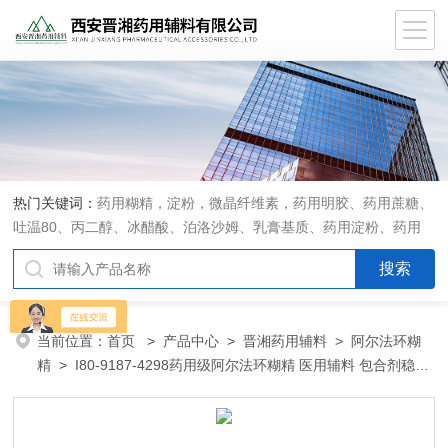
热门关键词：
药用糊精，淀粉，微晶纤维素，药用明胶、药用蔗糖、
吐温80、丙二醇、冰醋酸、泊洛沙姆、乳膏基质、药用淀粉、药用
糊精、硬脂酸镁、聚丙烯酸树脂系列、羧甲基淀粉钠、羧甲基纤维素
钠、可溶性淀粉、甘露醇、羟丙纤维素、羟丙基甲基纤维素、乳糖、
交联聚维酮、交联羧甲基纤维素钠、聚乙二醇（PEG）系列、二氧化
硅、聚乙烯吡咯烷酮、十八醇、十六醇、预交化淀粉、微晶纤维素、
当前位置：
首页
>
产品中心
>
晋湘药用辅料
>
阿尔法环糊
甲基纤维素、乙基纤维素，三氯蔗糖，麝香草酚，药用蜂蜜，
精
> I80-9187-4298药用级阿尔法环糊精 医用辅料 包合剂稳定
剂