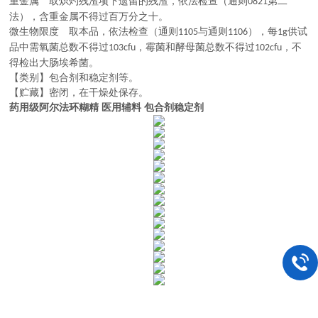
重金属 取炽灼残渣项下遗留的残渣，依法检查（通则
第二
0821
法），含重金属不得过百万分之十。
微生物限度 取本品，依法检查（通则
与通则
），每
供试
1105
1106
1g
品中需氧菌总数不得过
，霉菌和酵母菌总数不得过
，不
103cfu
102cfu
得检出大肠埃希菌。
【类别】包合剂和稳定剂等。
【贮藏】密闭，在干燥处保存。
药用级阿尔法环糊精 医用辅料 包合剂稳定剂