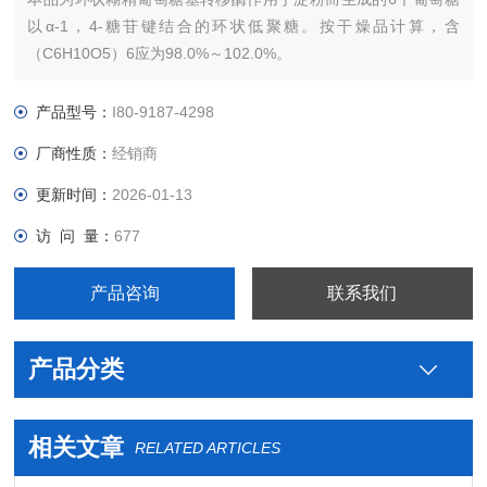
以α-1，4-糖苷键结合的环状低聚糖。按干燥品计算，含
（C6H10O5）6应为98.0%～102.0%。
倍他环糊精作为新型药用辅料主要用于增加药物的稳定性，防止
药物氧化与分解，用于提高药物的溶解度和生物利用度，用于降
产品型号：
I80-9187-4298
低药物的毒性和副作用，用于掩盖药物的异味和臭味。在食品制
厂商性质：
经销商
造方面，主要用于消除异味和
更新时间：
2026-01-13
访 问 量：
677
产品咨询
联系我们
产品分类
相关文章
RELATED ARTICLES