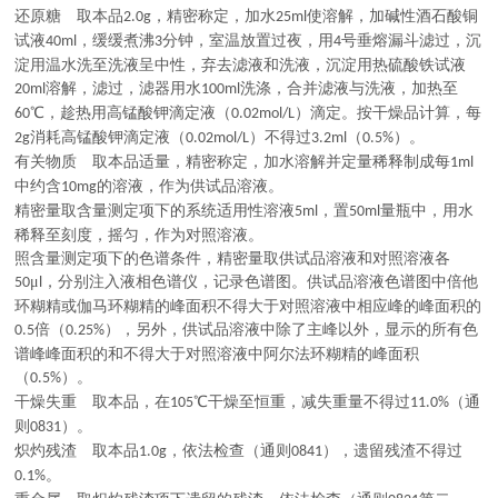
还原糖 取本品
，精密称定，加水
使溶解，加碱性酒石酸铜
2.0g
25ml
试液
，缓缓煮沸
分钟，室温放置过夜，用
号垂熔漏斗滤过，沉
40ml
3
4
淀用温水洗至洗液呈中性，弃去滤液和洗液，沉淀用热硫酸铁试液
溶解，滤过，滤器用水
洗涤，合并滤液与洗液，加热至
20ml
100ml
℃，趁热用高锰酸钾滴定液（
）滴定。按干燥品计算，每
60
0.02mol/L
消耗高锰酸钾滴定液（
）不得过
（
）。
2g
0.02mol/L
3.2ml
0.5%
有关物质 取本品适量，精密称定，加水溶解并定量稀释制成每
1ml
中约含
的溶液，作为供试品溶液。
10mg
精密量取含量测定项下的系统适用性溶液
，置
量瓶中，用水
5ml
50ml
稀释至刻度，摇匀，作为对照溶液。
照含量测定项下的色谱条件，精密量取供试品溶液和对照溶液各
μ
，分别注入液相色谱仪，记录色谱图。供试品溶液色谱图中倍他
50
l
环糊精或伽马环糊精的峰面积不得大于对照溶液中相应峰的峰面积的
倍（
），另外，供试品溶液中除了主峰以外，显示的所有色
0.5
0.25%
谱峰峰面积的和不得大于对照溶液中阿尔法环糊精的峰面积
（
）。
0.5%
干燥失重 取本品，在
℃干燥至恒重，减失重量不得过
（通
105
11.0%
则
）。
0831
炽灼残渣 取本品
，依法检查（通则
），遗留残渣不得过
1.0g
0841
。
0.1%