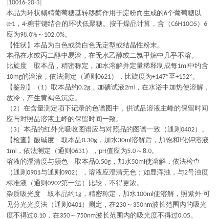
[10016-20-3]
本品为环状糊精葡萄糖基转移酶作用于淀粉而生成的
个葡萄糖以
6
α
，
糖苷键结合的环状低聚糖。按干燥品计算，含（
）
-1
4-
C6H10O5
6
应为
～
。
98.0%
102.0%
【性状】本品为白色或类白色无定型或结晶性粉末。
本品在水或丙二醇中易溶，在无水乙醇或二氯甲烷中几乎不溶。
比旋度 取本品，精密称定，加水溶解并定量稀释制成每
中约含
1ml
的溶液，依法测定（通则
），比旋度为
°至
°。
10mg
0621
+147
+152
【鉴别】（
）取本品约
，加碘试液
，在水浴中加热使溶解，
1
0.2g
2ml
放冷，产生黄褐色沉淀。
（
）在含量测定项下记录的色谱图中，供试品溶液主峰的保留时间
2
应与对照品溶液主峰的保留时间一致。
（
）本品的红外光吸收图谱应与对照品的图谱一致（通则
）。
3
0402
【检查】酸碱度 取本品
，加水
溶解后，加饱和l化钾溶液
0.30g
30ml
，依法测定（通则
），
值应为
～
。
1ml
0631
pH
5.0
8.0
溶液的澄清度与颜色 取本品
，加水
使溶解，依法检查
0.50g
50ml
（通则
与通则
），溶液应澄清无色；如显浑浊，与
号浊度
0901
0902
2
标准液（通则
第一法）比较，不得更浓。
0902
杂质吸光度 取本品约
，精密称定，加水
使溶解，照紫外
可
1g
100ml
-
见分光光度法（通则
）测定，在
～
波长范围内的吸光
0401
230
350nm
度不得过
，在
～
波长范围内的吸光度不得过
。
0.10
350
750nm
0.05