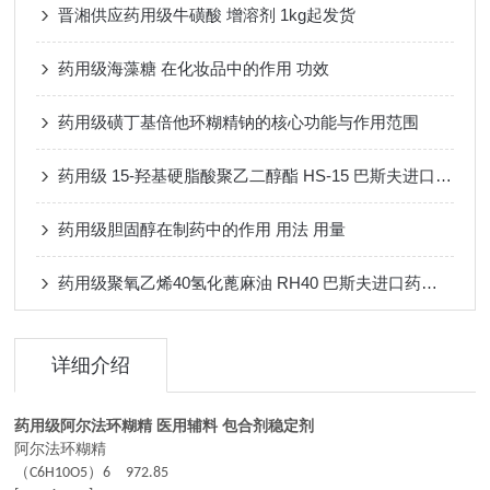
晋湘供应药用级牛磺酸 增溶剂 1kg起发货
药用级海藻糖 在化妆品中的作用 功效
药用级磺丁基倍他环糊精钠的核心功能与作用范围
药用级 15-羟基硬脂酸聚乙二醇酯 HS-15 巴斯夫进口辅料 有备案资质
药用级胆固醇在制药中的作用 用法 用量
药用级聚氧乙烯40氢化蓖麻油 RH40 巴斯夫进口药用辅料 增溶剂 有登记号
详细介绍
药用级阿尔法环糊精 医用辅料 包合剂稳定剂
阿尔法环糊精
（
）
C6H10O5
6
972.85