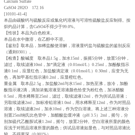
Calcium Sulfate
CaSO4·2H2O
172.16
[10101-41-4]
本品由碳酸钙与硫酸反应或氯化钙溶液与可溶性硫酸盐反应制得。按
炽灼品计算，含
CaSO4
不得少于
99.0%
。
【性状】本品为白色粉末。
本品在水中微溶，在乙醇中不溶。
【鉴别】取本品，加稀盐酸使溶解，溶液显钙盐与硫酸盐的鉴别反应
（通则
0301
）。
【检查】酸碱度 取本品
1.5g
，加水
15ml
，振摇
5
分钟，放置
5
分钟，
滤过，取续滤液
10ml
，加*滴定液（
0.01mol/L
）
0.25ml
，加酚酞指示
液
0.1ml
，应显红色，加盐酸滴定液（
0.01mol/L
）
0.30ml
，应变为无
色，再加甲基红指示液
0.2ml
，应显橙红色。
重金属 取本品
2.5g
，加盐酸
2ml
与水
15ml
，加热至沸，放冷，加酚
酞指示液
2
滴，滴加浓氨溶液至溶液颜色恰变为粉红色，加冰醋酸
0.5ml
，用水稀释至
25ml
，滤过，取续滤液
12ml
，作为供试品溶液；
另取续滤液
2ml
，加标准铅溶液
1.0ml
，用水稀释至
12ml
，作为对照品
溶液；取续滤液
2ml
，加水
10ml
，作为空白溶液。将上述三种溶液分
别置
25ml
纳氏比色管中，加醋酸盐缓冲液（
pH 3.5
）
2ml
，摇匀，分
别加硫代乙酰胺试液
1.2ml
，摇匀，放置
2
分钟。空白溶液所显的颜色
应浅于对照品溶液所显的颜色；供试品溶液如显色，与对照品溶液比
较，不得更深（
0.001%
）。