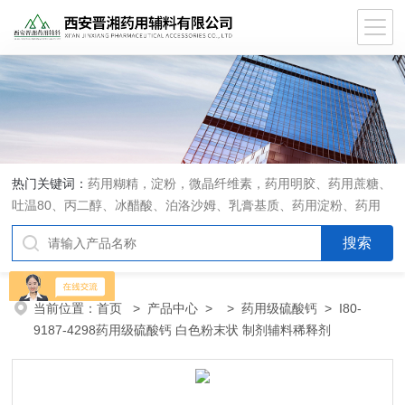
热门关键词：
药用糊精，淀粉，微晶纤维素，药用明胶、药用蔗糖、
吐温80、丙二醇、冰醋酸、泊洛沙姆、乳膏基质、药用淀粉、药用
糊精、硬脂酸镁、聚丙烯酸树脂系列、羧甲基淀粉钠、羧甲基纤维素
钠、可溶性淀粉、甘露醇、羟丙纤维素、羟丙基甲基纤维素、乳糖、
交联聚维酮、交联羧甲基纤维素钠、聚乙二醇（PEG）系列、二氧化
硅、聚乙烯吡咯烷酮、十八醇、十六醇、预交化淀粉、微晶纤维素、
当前位置：
首页
>
产品中心
> >
药用级硫酸钙
> I80-
甲基纤维素、乙基纤维素，三氯蔗糖，麝香草酚，药用蜂蜜，
9187-4298药用级硫酸钙 白色粉末状 制剂辅料稀释剂