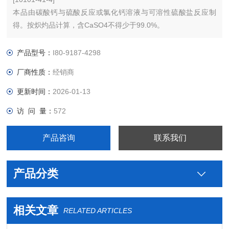
本品由碳酸钙与硫酸反应或氯化钙溶液与可溶性硫酸盐反应制
得。按炽灼品计算，含CaSO4不得少于99.0%。
【性状】本品为白色粉末。
本品在水中微溶，在乙醇中不溶。
产品型号：
I80-9187-4298
厂商性质：
经销商
更新时间：
2026-01-13
访 问 量：
572
产品咨询
联系我们
产品分类
相关文章
RELATED ARTICLES