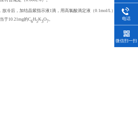
，放冷后，加结晶紫指示液
1
滴，用高氯酸滴定液（
0.1mol/L
）滴定至
电话
当于
10.21mg
的
C
H
K
O
。
6
5
3
7
微信扫一扫