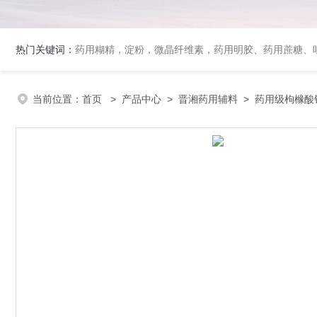
热门关键词：
药用糊精，淀粉，微晶纤维素，药用明胶、药用蔗糖、吐温80、丙二醇、冰醋酸、泊洛沙姆、乳膏基质、药用淀粉、药用糊精、硬脂酸镁、聚丙烯酸树脂系列、羧甲基淀粉钠、羧甲基纤维素钠、可溶性淀粉
当前位置：
首页
>
产品中心
>
晋湘药用辅料
>
药用级枸橼酸