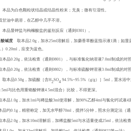
本品为白色颗粒状结晶或结晶性粉末；无臭；微有引湿性。
或甘油中易溶，在乙醇中几乎不溶。
本品显钾盐与枸橼酸盐的鉴别反应（通则
0301
）。
酸碱度
取本品
2.0g
，加水
25ml
溶解后，加麝香草酚蓝指示液
1
滴；如显
L
）
0.20ml
，应变为蓝色。
本品
0.20g
，依法检查（通则
0801
），与标准氯化钠溶液
7.0ml
制成的对
本品
0.20g
，依法检查（通则
0802
），与标准硫酸钾溶液
3.0ml
制成的对
取本品
0.50g
，加硫酸［含
H
SO
94.5%~95.5%
（
g/g
）］
5ml
，置水浴中
2
4
0.5ml
与比色用重铬酸钾液
4.5ml
混合）比较，不得更深。
本品
1.0g
，加水
1ml
与稀盐酸
3ml
使溶解，加
90%
乙醇
4ml
与氯化钙试液
4
本品约
0.1g
，精密称定，加无水甲醇
70ml
，搅拌
5
分钟，照水分测定法（通
本品
2.0g
，加水
10ml
溶解后，加稀盐酸
5ml
与水适量使成
25ml
，依法检
本品
1.0g
，加水
23ml
溶解后，加盐酸
5ml
，依法检查（通则
0822
第一法），