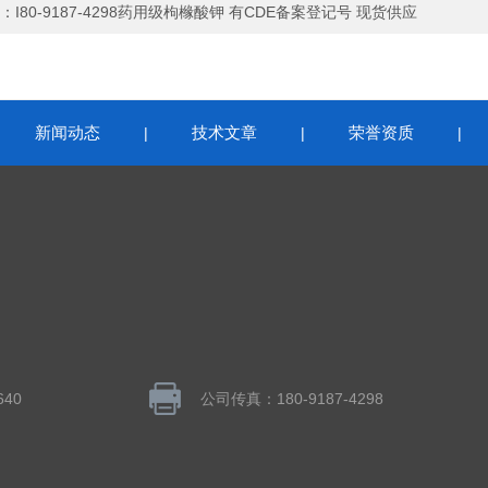
：
I80-9187-4298药用级枸橼酸钾 有CDE备案登记号 现货供应
新闻动态
技术文章
荣誉资质
|
|
|
|
640
公司传真：180-9187-4298