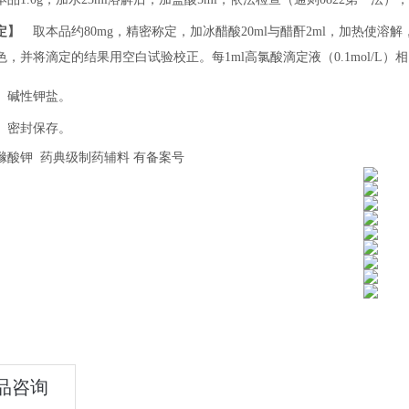
定】
取本品约
80mg
，精密称定，加冰醋酸
20ml
与醋酐
2ml
，加热使溶解
色，并将滴定的结果用空白试验校正。每
1ml
高氯酸滴定液（
0.1mol/L
）相
碱性钾盐。
密封保存。
橼酸钾 药典级制药辅料 有备案号
品咨询