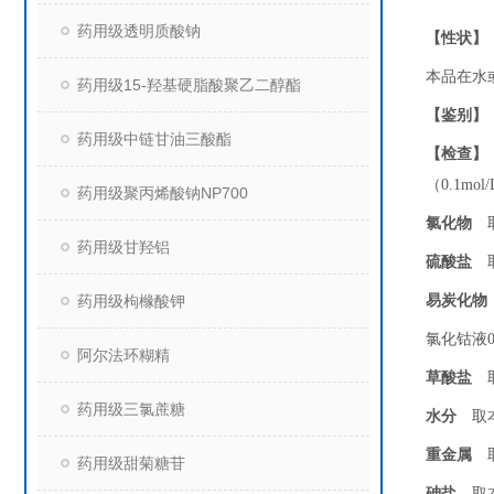
药用级透明质酸钠
【性状】
本品在水
药用级15-羟基硬脂酸聚乙二醇酯
【鉴别】
药用级中链甘油三酸酯
【检查】
（
0.1mol/
药用级聚丙烯酸钠NP700
氯化物
取
药用级甘羟铝
硫酸盐
取
药用级枸橼酸钾
易炭化物
氯化钴液
阿尔法环糊精
草酸盐
取
药用级三氯蔗糖
水分
取
重金属
取
药用级甜菊糖苷
砷盐
取