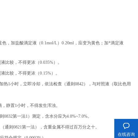
蓝色，加盐酸滴定液（
0.1mol/L
）
0.20ml
，应变为黄色；加*滴定液
照液比较，不得更浓（
0.035%
）。
照液比较，不得更浓（
0.15%
）。
加热
1
小时，立即冷却，依法检查（通则
0842
），与对照液（取比色用
滴，静置
1
小时，不得发生浑浊。
则
0832
第一法
1
）测定，含水分应为
4.0%~7.0%
。
查（通则
0821
第一法），含重金属不得过百万分之十。
在线咨询
应符合规定（
0.0002%
）。