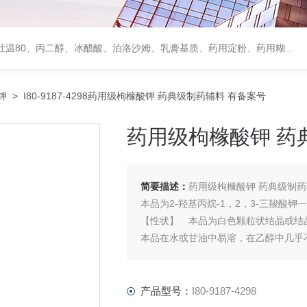
、甘露醇、羟丙纤维素、羟丙基甲基纤维素、乳糖、交联聚维酮、交联羧甲基纤维素钠、聚乙二醇（PEG）系列、二氧化硅、聚乙烯吡咯烷酮、十八醇、十六醇、预交化淀粉、微晶纤维素、甲基纤维素、乙基纤维素，三氯蔗糖，麝香草酚，药用蜂蜜，
钾
> I80-9187-4298药用级枸橼酸钾 药典级制药辅料 有备案号
药用级枸橼酸钾 药
简要描述：
药用级枸橼酸钾 药典级制药
本品为2-羟基丙烷-1，2，3-三羧酸钾
【性状】 本品为白色颗粒状结晶或结
本品在水或甘油中易溶，在乙醇中几乎
产品型号：
I80-9187-4298