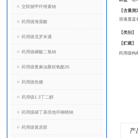
交联羧甲纤维素钠
【含量测
溶液显蓝
药用级海藻酸
【类别】
药用级克罗米通
【贮藏】
药用级磷酸二氢钠
药用级枸
药用级蓖麻油聚烃氧酯35
药用级焦糖
药用级1.3丁二醇
药用级磺丁基倍他环糊精钠
药用级黄原胶
产