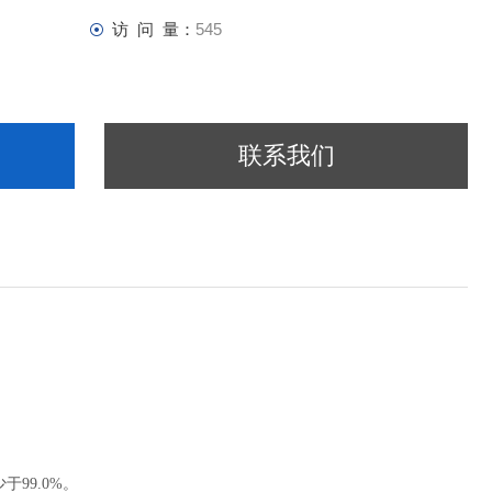
访 问 量：
545
联系我们
少于
99.0%
。