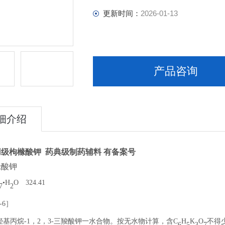
更新时间：
2026-01-13
产品咨询
细介绍
级枸橼酸钾 药典级制药辅料 有备案号
橼酸钾
•H
O
324.41
7
2
-6
］
羟基丙烷
-1
，
2
，
3-
三羧酸钾一水合物。按无水物计算，含
C
H
K
O
不得
6
5
3
7