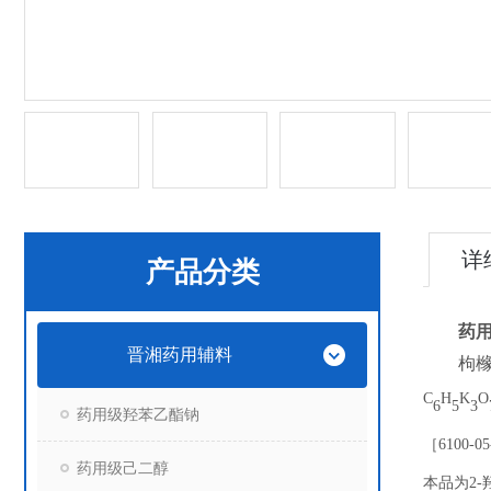
详
产品分类
药用
晋湘药用辅料
枸
C
H
K
O
6
5
3
药用级羟苯乙酯钠
［
6100-05
药用级己二醇
本品为
2-