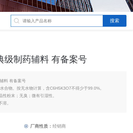
典级制药辅料 有备案号
辅料 有备案号
一水合物。按无水物计算，含C6H5K3O7不得少于99.0%。
晶性粉末；无臭；微有引湿性。
不溶。
厂商性质：
经销商