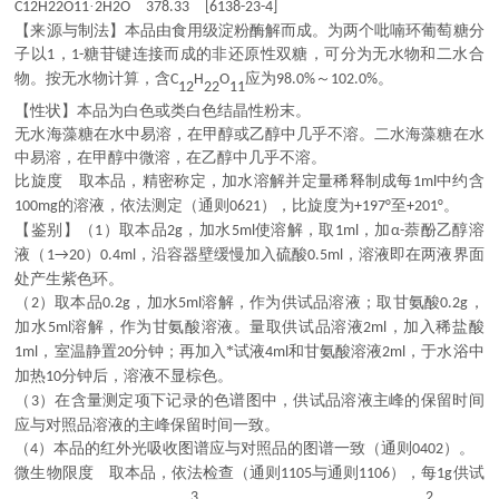
·
C12H22O11
2H2O
378.33
[6138-23-4]
【来源与制法】
本品由食用级淀粉酶解而成。为两个吡喃环葡萄糖分
子以
，
糖苷键连接而成的非还原性双糖，可分为无水物和二水合
1
1-
物。按无水物计算，含
应为
～
。
C
H
O
98.0%
102.0%
12
22
11
【性状】本品为白色或类白色结晶性粉末。
无水海藻糖在水中易溶，在甲醇或乙醇中几乎不溶。二水海藻糖在水
中易溶，在甲醇中微溶，在乙醇中几乎不溶。
比旋度 取本品，精密称定，加水溶解并定量稀释制成每
中约含
1ml
的溶液，依法测定（通则
），比旋度为
至
。
100mg
0621
+197°
+201°
【鉴别】（
）取本品
，加水
使溶解，取
，加
萘酚乙醇溶
1
2g
5ml
1ml
α-
液（
）
，沿容器壁缓慢加入硫酸
，溶液即在两液界面
1→20
0.4ml
0.5ml
处产生紫色环。
（
）取本品
，加水
溶解，作为供试品溶液；取甘氨酸
，
2
0.2g
5ml
0.2g
加水
溶解，作为甘氨酸溶液。量取供试品溶液
，加入稀盐酸
5ml
2ml
，室温静置
分钟；再加入*试液
和甘氨酸溶液
，于水浴中
1ml
20
4ml
2ml
加热
分钟后，溶液不显棕色。
10
（
）在含量测定项下记录的色谱图中，供试品溶液主峰的保留时间
3
应与对照品溶液的主峰保留时间一致。
（
）本品的红外光吸收图谱应与对照品的图谱一致（通则
）。
4
0402
微生物限度 取本品，依法检查（通则
与通则
），每
供试
1105
1106
1g
3
2