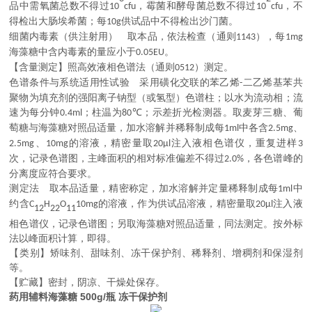
品中需氧菌总数不得过
，霉菌和酵母菌总数不得过
，不
10
cfu
10
cfu
得检出大肠埃希菌；每
供试品中不得检出沙门菌。
10g
细菌内毒素（供注射用） 取本品，依法检查（通则
），每
1143
1mg
海藻糖中含内毒素的量应小于
。
0.05EU
【含量测定】照高效液相色谱法（通则
）测定。
0512
色谱条件与系统适用性试验 采用磺化交联的苯乙烯
二乙烯基苯共
-
聚物为填充剂的强阳离子钠型（或氢型）色谱柱；以水为流动相；流
速为每分钟
；柱温为
；示差折光检测器。取麦芽三糖、葡
0.4ml
80℃
萄糖与海藻糖对照品适量，加水溶解并稀释制成每
中各含
、
1ml
2.5mg
、
的溶液，精密量取
注入液相色谱仪，重复进样
2.5mg
10mg
20μl
3
次，记录色谱图，主峰面积的相对标准偏差不得过
，各色谱峰的
2.0%
分离度应符合要求。
测定法 取本品适量，精密称定，加水溶解并定量稀释制成每
中
1ml
约含
的溶液，作为供试品溶液，精密量取
注入液
C
H
O
10mg
20μl
12
22
11
相色谱仪，记录色谱图；另取海藻糖对照品适量，同法测定。按外标
法以峰面积计算，即得。
【类别】矫味剂、甜味剂、冻干保护剂、稀释剂、增稠剂和保湿剂
等。
【贮藏】密封，阴凉、干燥处保存。
药用辅料海藻糖 500g/瓶 冻干保护剂