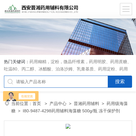
热门关键词：
药用糊精，淀粉，微晶纤维素，药用明胶、药用蔗糖、
吐温80、丙二醇、冰醋酸、泊洛沙姆、乳膏基质、药用淀粉、药用
糊精、硬脂酸镁、聚丙烯酸树脂系列、羧甲基淀粉钠、羧甲基纤维素
钠、可溶性淀粉、甘露醇、羟丙纤维素、羟丙基甲基纤维素、乳糖、
交联聚维酮、交联羧甲基纤维素钠、聚乙二醇（PEG）系列、二氧化
硅、聚乙烯吡咯烷酮、十八醇、十六醇、预交化淀粉、微晶纤维素、
当前位置：
首页
>
产品中心
>
晋湘药用辅料
>
药用级海藻
甲基纤维素、乙基纤维素，三氯蔗糖，麝香草酚，药用蜂蜜，
糖
> I80-9487-4298药用辅料海藻糖 500g/瓶 冻干保护剂