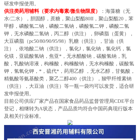
研发申报使用。
供注类药用辅料（要求内毒素
/微生物限度）
：
海藻糖（无
水
/二水），胆固醇，蔗糖，聚山梨酯80II，聚山梨酯20，苯
甲醇，磷酸氢二钠，磷酸二氢钠，磷酸氢二钾，磷酸二氢
钾，无水磷酸二氢钠，丙二醇（供注），卵磷脂（蛋黄），
大豆磷脂（pc50/80/90/95/98）乳糖（供注），甘油（供
注），依地酸二钠（供注），氯化J，氯化钠，氯化钙，氯
化镁，亚硫酸氢钠，焦亚*，无水醋酸钠，碳酸氢钠，乳
酸，乳酸钠溶液，枸橼酸，枸橼酸钠，无水枸橼酸，碳酸氢
钾，氢氧化钾，*，硫代*，药用乙醇 ，无水乙醇，甘氨酸，
精氨酸等氨基酸类，聚乙二醇400（供注），羧甲纤维素钠
（供注），大豆油（供注）等
一瓶一袋均可以发货，适合研
发申报使用。
目前公司供应厂家产品在国家食品药品监督管理局
CDE平台
登记，相继转为A状态，产品品质均符合中国药典现行版本
及相关行业标准。