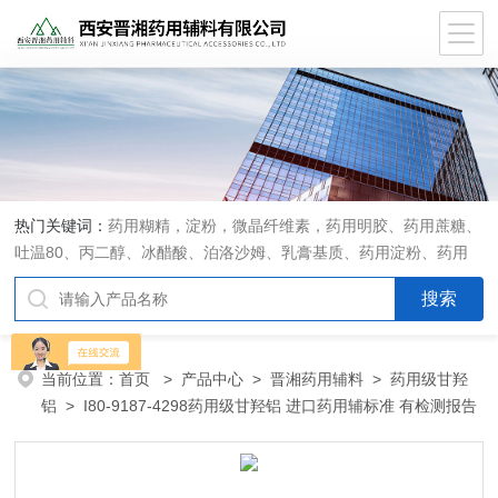
热门关键词：
药用糊精，淀粉，微晶纤维素，药用明胶、药用蔗糖、
吐温80、丙二醇、冰醋酸、泊洛沙姆、乳膏基质、药用淀粉、药用
糊精、硬脂酸镁、聚丙烯酸树脂系列、羧甲基淀粉钠、羧甲基纤维素
钠、可溶性淀粉、甘露醇、羟丙纤维素、羟丙基甲基纤维素、乳糖、
交联聚维酮、交联羧甲基纤维素钠、聚乙二醇（PEG）系列、二氧化
硅、聚乙烯吡咯烷酮、十八醇、十六醇、预交化淀粉、微晶纤维素、
当前位置：
首页
>
产品中心
>
晋湘药用辅料
>
药用级甘羟
甲基纤维素、乙基纤维素，三氯蔗糖，麝香草酚，药用蜂蜜，
铝
> I80-9187-4298药用级甘羟铝 进口药用辅标准 有检测报告