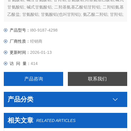
甘氨酸铝; 碱式甘氨酸铝; 二羟基氨基乙酸铝甘羟铝; 二羟铝氨基
乙酸盐; 甘氨酸铝; 甘氨酸铝(也叫甘羟铝); 氨乙酸二羟铝; 甘羟铝;
氨基乙酸铝;
产品型号：
I80-9187-4298
厂商性质：
经销商
更新时间：
2026-01-13
访 问 量：
414
产品咨询
联系我们
产品分类
相关文章
RELATED ARTICLES