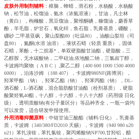
皮肤外用制剂辅料
：樟脑，蜂蜡，滑石粉，水杨酸，水杨酸
钠，松节油，松馏油，氨水（浓氨溶液），甘油，凡士林
（黄白），枸橼酸，黑豆馏油，聚维酮碘，糠馏油，麝香草
酚，羊毛脂，炉甘石，氧化锌，鱼石脂，乳膏基质，硼酸，
硼砂
二甲基亚砜，聚山梨酯
80（吐温80），油酸山梨坦（司
盘80），氮酮(水溶 油溶），液状石蜡（轻质 重质），固体
石蜡，苯酚，十二烷基*，单双硬脂酸甘油酯，硬脂酸，三
乙醇胺，无水碳酸钠，二甲硅油,依地酸二钠，三氯叔丁醇，
卡波姆均聚物（ A B C ）,聚乙二醇（400 600 1000 1500 4000
6000），泊洛沙姆 （188 407），卡波姆980NF(路博润），
羟苯甲酯 （钠），羟苯乙酯（钠），羟苯丙酯（钠），DL-
酒石酸，L-酒石酸，混合脂肪酸甘油酯（栓剂基质），硬脂
酸聚烃氧40酯，十八醇，十六醇，十八十六醇（药用级 日化
级），透明质酸钠(有分子量区分）等品种齐全，一瓶一袋均
可以发货，适合研发申报使用。
外用消毒抑菌原料
：中链甘油三酸酯（辅料
/日化），乳膏基
质，卡波姆（340/380/FD2010 天赐），卡波姆（940 980 u20
u21）苯扎溴铵，苯扎氯铵，聚丙烯酸钠NP700,甘羟铝，醋