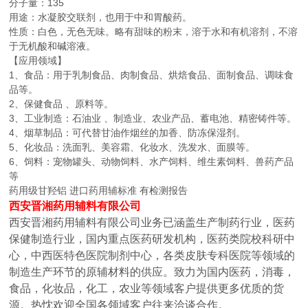
分子量：135
用途：水凝胶交联剂，也用于中和胃酸药。
性质：白色，无色无味。略有甜味的粉末，溶于水和有机溶剂，不溶
于无机酸和碱溶液。
【应用领域】
1、食品：用于乳制食品、肉制食品、烘焙食品、面制食品、调味食
品等。
2、保健食品 、原料等。
3、工业制造：石油业 、制造业、农业产品、蓄电池、精密铸件等。
4、烟草制品：可代替甘油作烟丝的加香、防冻保湿剂。
5、化妆品：洗面乳、美容霜、化妆水、洗发水、面膜等。
6、饲料：宠物罐头、动物饲料、水产饲料、维生素饲料、兽药产品
等
药用级甘羟铝 进口药用辅标准 有检测报告
西安晋湘药用辅料有限公司
西安晋湘药用辅料有限公司业务已涵盖生产制药行业，医药
保健制造行业，国内重点医药研发机构，医药类院校科研中
心，中西医特色医院制剂中心，各类皮肤专科医院等领域的
制造生产环节的原辅材料的供应。致力为国内医药，消毒，
食品，化妆品，化工，农业等领域客户提供更多优质的货
源。热忱欢迎全国各领域客户往来洽谈合作。