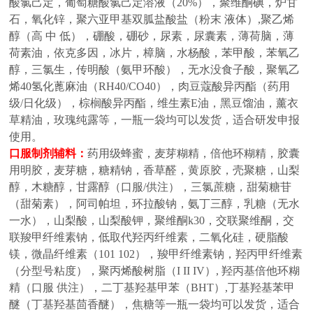
酸氯己定，葡萄糖酸氯己定溶液（20%），聚维酮碘，炉甘
石，氧化锌，聚六亚甲基双胍盐酸盐（粉末 液体）,聚乙烯
醇（高 中 低），硼酸，硼砂，尿素，尿囊素，薄荷脑，薄
荷素油，依克多因，冰片，樟脑，水杨酸，苯甲酸，苯氧乙
醇，三氯生，传明酸（氨甲环酸），无水没食子酸，聚氧乙
烯40氢化蓖麻油（RH40/CO40），肉豆蔻酸异丙酯（药用
级/日化级），棕榈酸异丙酯，维生素E油，黑豆馏油，薰衣
草精油，玫瑰纯露等，一瓶一袋均可以发货，适合研发申报
使用。
口服制剂辅料
：
药用级蜂蜜，麦芽糊精，倍他环糊精，胶囊
用明胶，麦芽糖，糖精钠，香草醛，黄原胶，壳聚糖，山梨
醇，木糖醇，甘露醇（口服
/供注），三氯蔗糖，甜菊糖苷
（甜菊素），阿司帕坦，环拉酸钠，氨丁三醇，乳糖（无水
一水），山梨酸，山梨酸钾，聚维酮k30，交联聚维酮，交
联羧甲纤维素钠，低取代羟丙纤维素，二氧化硅，硬脂酸
镁，微晶纤维素（101 102），羧甲纤维素钠，羟丙甲纤维素
（分型号粘度），聚丙烯酸树脂（I II IV）,
羟丙基倍他环糊
精（口服
供注），二丁基羟基甲苯（
BHT）,丁基羟基苯甲
醚（丁基羟基茴香醚），焦糖等
一瓶一袋均可以发货，适合