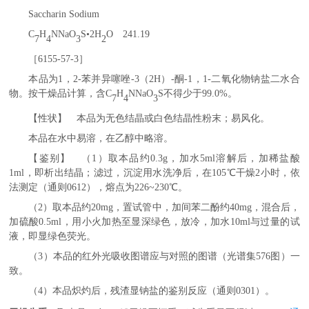
Saccharin Sodium
C
H
NNaO
S•2H
O 241.19
7
4
3
2
［
6155-57-3］
本品为
1，2-苯并异噻唑-3（2H）-酮-1，1-二氧化物钠盐二水合
物。按干燥品计算，含C
H
NNaO
S不得少于99.0%。
7
4
3
【性状】 本品为无色结晶或白色结晶性粉末；易风化。
本品在水中易溶，在乙醇中略溶。
【鉴别】 （
1）取本品约0.3g，加水5ml溶解后，加稀盐酸
1ml，即析出结晶；滤过，沉淀用水洗净后，在105℃干燥2小时，依
法测定（
通则
0612
），熔点为
226~230℃。
（
2）取本品约20mg，置试管中，加间苯二酚约40mg，混合后，
加硫酸0.5ml，用小火加热至显深绿色，放冷，加水10ml与过量的试
液，即显绿色荧光。
（
3）本品的红外光吸收图谱应与对照的图谱（光谱集576图）一
致。
（
4）本品炽灼后，残渣显钠盐的鉴别反应（
通则
0301
）。