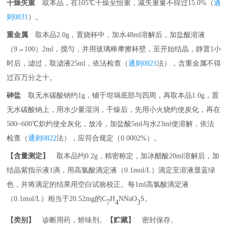
干燥失重
取本品，在
105℃干燥至恒重，减失重量不得过15.0%（
通
则
0831
）。
重金属
取本品
2.0g，置烧杯中，加水48ml溶解后，加盐酸溶液
（9→100）2ml，搅匀，并用玻璃棒摩擦杯壁，至开始结晶，静置1小
时后，滤过，取滤液25ml，依法检查（
通则
0821
法），含重金属不得
过百万分之十。
砷盐
取无水碳酸钠约
1g，铺于坩埚底部与四周，再取本品1.0g，置
无水碳酸钠上，用水少量湿润，干燥后，先用小火烧灼使炭化，再在
500~600℃炽灼使全灰化，放冷，加盐酸5ml与水23ml使溶解，依法
检查（
通则
0822
法），应符合规定（
0.0002%）。
【含量测定】
取本品约
0.2g，精密称定，加冰醋酸20ml溶解后，加
结晶紫指示液1滴，用高氯酸滴定液（0.1mol/L）滴定至溶液显蓝绿
色，并将滴定的结果用空白试验校正。每1ml高氯酸滴定液
（0.1mol/L）相当于20.52mg的C
H
NNaO
S。
7
4
3
【类别】
诊断用药，矫味剂。
【贮藏】
密封保存。