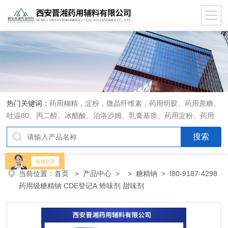
热门关键词：
药用糊精，淀粉，微晶纤维素，药用明胶、药用蔗糖、
吐温80、丙二醇、冰醋酸、泊洛沙姆、乳膏基质、药用淀粉、药用
糊精、硬脂酸镁、聚丙烯酸树脂系列、羧甲基淀粉钠、羧甲基纤维素
钠、可溶性淀粉、甘露醇、羟丙纤维素、羟丙基甲基纤维素、乳糖、
交联聚维酮、交联羧甲基纤维素钠、聚乙二醇（PEG）系列、二氧化
硅、聚乙烯吡咯烷酮、十八醇、十六醇、预交化淀粉、微晶纤维素、
当前位置：
首页
>
产品中心
> >
糖精钠
> I80-9187-4298
甲基纤维素、乙基纤维素，三氯蔗糖，麝香草酚，药用蜂蜜，
药用级糖精钠 CDE登记A 矫味剂 甜味剂