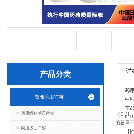
详
产品分类
药用
晋湘药用辅料
中
本
药用级羟苯乙酯钠
（
C
H
8
1
的总量
药用级己二醇
【