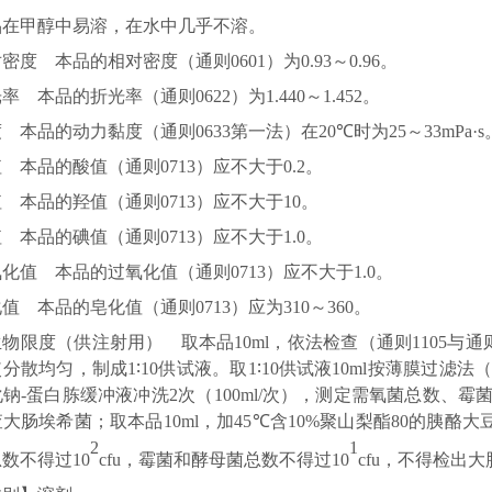
品在甲醇中易溶，在水中几乎不溶。
对密度 本品的相对密度（
通则
0601
）为
0.93
～
0.96
。
光率 本品的折光率（
通则
0622
）为
1.440
～
1.452
。
度 本品的动力黏度（
通则
0633
第一法）在
20℃
时为
25
～
33mPa·s
值 本品的酸值（
通则
0713
）应不大于
0.2
。
值 本品的羟值（
通则
0713
）应不大于
10
。
值 本品的碘值（
通则
0713
）应不大于
1.0
。
氧化值 本品的过氧化值（
通则
0713
）应不大于
1.0
。
化值 本品的皂化值（
通则
0713
）应为
310
～
360
。
生物限度（供注射用） 取本品
10ml
，依法检查（
通则
1105
与
通
使分散均匀，制成
1∶10
供试液。取
1∶10
供试液
10ml
按薄膜过滤法
化钠
-
蛋白胨缓冲液冲洗
2
次（
100ml/
次），测定需氧菌总数、霉
查大肠埃希菌；取本品
10ml
，加
45℃
含
10%
聚山梨酯
80
的胰酪大
2
1
总数不得过
10
cfu
，霉菌和酵母菌总数不得过
10
cfu
，不得检出大