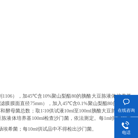
。
则
1106
），加
45℃
含
10%
聚山梨酯
80
的胰酪大豆胨液体培养基
（滤膜膜面直径
75mm
），加入
45℃
含
0.1%
聚山梨酯
80
的
pH 7.0
在线咨询
菌和酵母菌总数；取
1∶10
供试液
10ml
至
100ml
胰酪大豆胨液体培
豆胨液体培养基
100ml
检查沙门菌，依法测定。每
1ml
供试品中
肠埃希菌；每
10ml
供试品中不得检出沙门菌。
电话