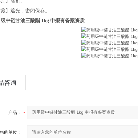
类别】溶剂。
贮藏】遮光，密闭保存。
级中链甘油三酸酯 1kg 申报有备案资质
品咨询
产品：
您的单位：