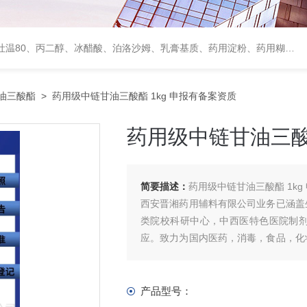
、甘露醇、羟丙纤维素、羟丙基甲基纤维素、乳糖、交联聚维酮、交联羧甲基纤维素钠、聚乙二醇（PEG）系列、二氧化硅、聚乙烯吡咯烷酮、十八醇、十六醇、预交化淀粉、微晶纤维素、甲基纤维素、乙基纤维素，三氯蔗糖，麝香草酚，药用蜂蜜，
油三酸酯
> 药用级中链甘油三酸酯 1kg 申报有备案资质
药用级中链甘油三酸酯
简要描述：
药用级中链甘油三酸酯 1kg
西安晋湘药用辅料有限公司业务已涵盖
类院校科研中心，中西医特色医院制
应。致力为国内医药，消毒，食品，化
各领域客户往来洽谈合作。
产品型号：