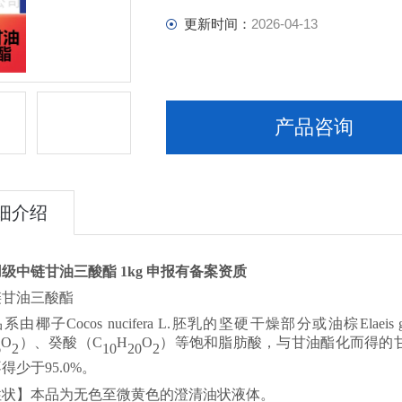
更新时间：
2026-04-13
产品咨询
细介绍
级中链甘油三酸酯 1kg 申报有备案资质
链甘油三酸酯
品系由椰子
Cocos nucifera
L.
胚乳的坚硬干燥部分或油棕
Elaeis 
O
）、癸酸（
C
H
O
）等饱和脂肪酸，与甘油酯化而得的
6
2
10
20
2
不得少于
95.0%
。
性状】本品为无色至微黄色的澄清油状液体。