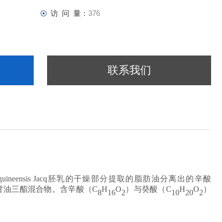
访 问 量：
376
联系我们
guineensis
Jacq
胚乳的干燥部分提取的脂肪油分离出的辛酸
甘油三酯混合物。含辛酸（
C
H
O
）与癸酸（
C
H
O
）
8
16
2
10
20
2