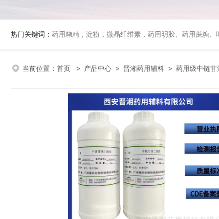
热门关键词：
药用糊精，淀粉，微晶纤维素，药用明胶、药用蔗糖、吐温80、丙二醇、冰醋酸、泊洛沙姆、乳膏基质、药用淀粉、药用糊精、硬脂酸镁、聚丙烯酸树脂系列、羧甲基淀粉钠、羧甲基纤维素钠、可溶性淀粉
当前位置：
首页
>
产品中心
>
晋湘药用辅料
>
药用级中链甘