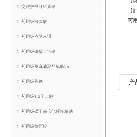
【
交联羧甲纤维素钠
【
药用
药用级海藻酸
药用级克罗米通
药用级磷酸二氢钠
药用级蓖麻油聚烃氧酯35
产
药用级焦糖
药用级1.3丁二醇
药用级磺丁基倍他环糊精钠
药用级黄原胶