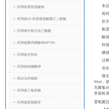
本
药用级透明质酸钠
相
药用级15-羟基硬脂酸聚乙二醇酯
折
黏
药用级中链甘油三酸酯
酸
药用级聚丙烯酸钠NP700
羟
碘
药用级甘羟铝
过
药用级枸橼酸钾
皂
微
阿尔法环糊精
90ml
，
无菌氯
药用级三氯蔗糖
养基检
需氧菌
药用级甜菊糖苷