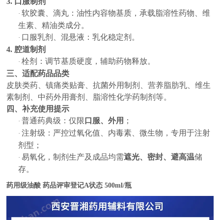
3. 口服制剂
软胶囊、滴丸：油性内容物基质，承载脂溶性药物、维
·
生素、精油类成分。
口服乳剂、混悬液：乳化稳定剂。
·
4. 腔道制剂
栓剂：调节基质硬度，辅助药物释放。
·
三、适配药品品类
皮肤类药、镇痛类贴膏、抗菌外用制剂、营养脂肪乳、维生
素制剂、中药外用膏剂、脂溶性化学药制剂等。
四、补充使用提示
普通药典级：仅限
口服、外用
；
·
注射级：严控过氧化值、内毒素、微生物，专用于注射
·
剂型；
易氧化，制剂生产及成品均需
遮光、密封、避高温
储
·
存。
药用级油酸 药品评审登记A状态 500ml/瓶