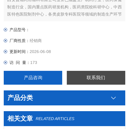
制造行业，国内重点医药研发机构，医药类院校科研中心，中西
医特色医院制剂中心，各类皮肤专科医院等领域的制造生产环节
的原辅材料的供应。致力为国内医药，消毒，食品，化妆品，化
工，农业等领域客户提供更多优质的货源。热忱欢迎全国各领域
产品型号：
客户往来洽谈合作。
厂商性质：
经销商
更新时间：
2026-06-08
访 问 量：
173
产品咨询
联系我们
产品分类
相关文章
RELATED ARTICLES