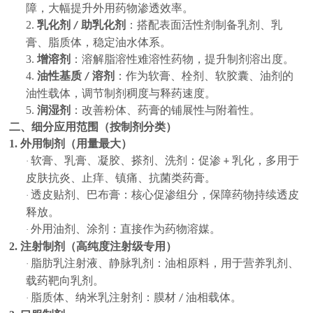
障，大幅提升外用药物渗透效率。
2.
乳化剂
助乳化剂
：搭配表面活性剂制备乳剂、乳
/
膏、脂质体，稳定油水体系。
3.
增溶剂
：溶解脂溶性难溶性药物，提升制剂溶出度。
4.
油性基质
溶剂
：作为软膏、栓剂、软胶囊、油剂的
/
油性载体，调节制剂稠度与释药速度。
5.
润湿剂
：改善粉体、药膏的铺展性与附着性。
二、细分应用范围（按制剂分类）
1. 外用制剂（用量最大）
软膏、乳膏、凝胶、搽剂、洗剂：促渗
乳化，多用于
·
+
皮肤抗炎、止痒、镇痛、抗菌类药膏。
透皮贴剂、巴布膏：核心促渗组分，保障药物持续透皮
·
释放。
外用油剂、涂剂：直接作为药物溶媒。
·
2. 注射制剂（高纯度注射级专用）
脂肪乳注射液、静脉乳剂：油相原料，用于营养乳剂、
·
载药靶向乳剂。
脂质体、纳米乳注射剂：膜材
油相载体。
·
/