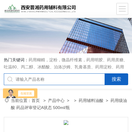
热门关键词：
药用糊精，淀粉，微晶纤维素，药用明胶、药用蔗糖、
吐温80、丙二醇、冰醋酸、泊洛沙姆、乳膏基质、药用淀粉、药用
糊精、硬脂酸镁、聚丙烯酸树脂系列、羧甲基淀粉钠、羧甲基纤维素
钠、可溶性淀粉、甘露醇、羟丙纤维素、羟丙基甲基纤维素、乳糖、
交联聚维酮、交联羧甲基纤维素钠、聚乙二醇（PEG）系列、二氧化
硅、聚乙烯吡咯烷酮、十八醇、十六醇、预交化淀粉、微晶纤维素、
当前位置：
首页
>
产品中心
> >
药用辅料油酸
> 药用级油
甲基纤维素、乙基纤维素，三氯蔗糖，麝香草酚，药用蜂蜜，
酸 药品评审登记A状态 500ml/瓶