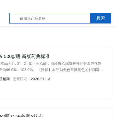
醇胺 500g/瓶 新版药典标准
准 本品为2，2'，2″-氮川三乙醇，由环氧乙烷氨解并经分离纯化制
应为99.0%～103.0%。 【性状】本品为无色至微黄色的黏稠澄清
经销商
更新日期：
2026-01-13
为1.482～1
00g/瓶 CDE备案A状态