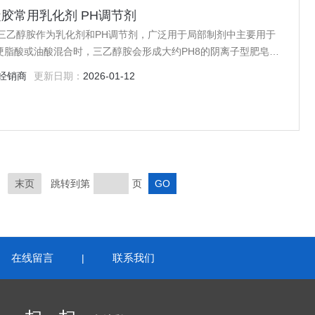
胺 凝胶常用乳化剂 PH调节剂
 三乙醇胺作为乳化剂和PH调节剂，广泛用于局部制剂中主要用于
脂酸或油酸混合时，三乙醇胺会形成大约PH8的阴离子型肥皂，
/w乳剂。
经销商
更新日期：
2026-01-12
末页
跳转到第
页
在线留言
联系我们
|