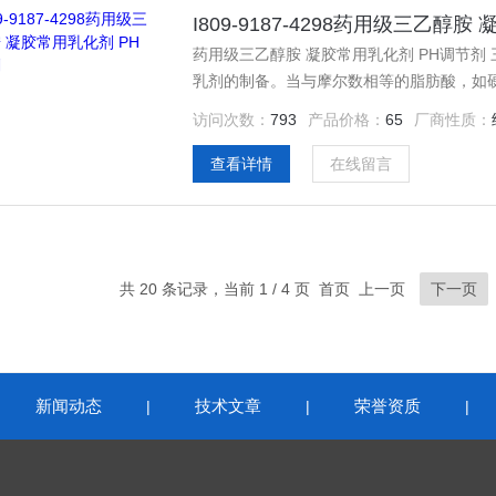
I809-9187-4298药用级三乙醇
药用级三乙醇胺 凝胶常用乳化剂 PH调节剂
乳剂的制备。当与摩尔数相等的脂肪酸，如硬
这种肥皂可用作乳化剂，制得很细的稳定的o
访问次数：
793
产品价格：
65
厂商性质：
查看详情
在线留言
共 20 条记录，当前 1 / 4 页 首页 上一页
下一页
新闻动态
技术文章
荣誉资质
|
|
|
|