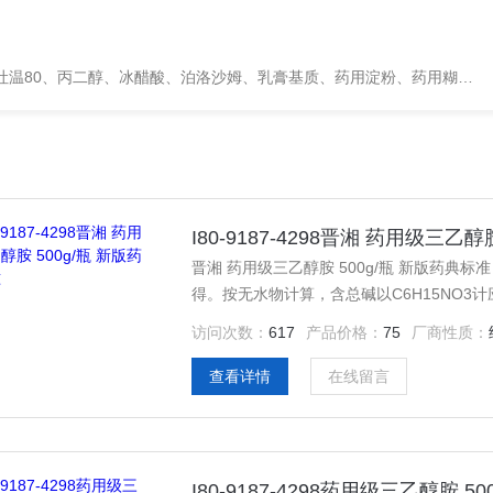
、甘露醇、羟丙纤维素、羟丙基甲基纤维素、乳糖、交联聚维酮、交联羧甲基纤维素钠、聚乙二醇（PEG）系列、二氧化硅、聚乙烯吡咯烷酮、十八醇、十六醇、预交化淀粉、微晶纤维素、甲基纤维素、乙基纤维素，三氯蔗糖，麝香草酚，药用蜂蜜，
I80-9187-4298晋湘 药用级三乙
晋湘 药用级三乙醇胺 500g/瓶 新版药典标
得。按无水物计算，含总碱以C6H15NO3计
液体。 本品在水或乙醇中极易溶解，在二氯甲烷中溶解。 相对密度 本品的相对密度（通则0601）为1.120～
访问次数：
617
产品价格：
75
厂商性质：
1.130。 折光率 本品的折光率（通则0622）
查看详情
在线留言
I80-9187-4298药用级三乙醇胺 5