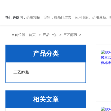
热门关键词：
药用糊精，淀粉，微晶纤维素，药用明胶、药用蔗糖、吐温80、丙二醇、冰醋酸、泊洛沙姆、乳膏基质、药用淀粉、药用糊精、硬脂酸镁、聚丙烯酸树脂系列、羧甲基淀粉钠、羧甲基纤维素钠、可溶性淀粉
当前位置：
首页
>
产品中心
>
三乙醇胺
>
产品分类
三乙醇胺
相关文章