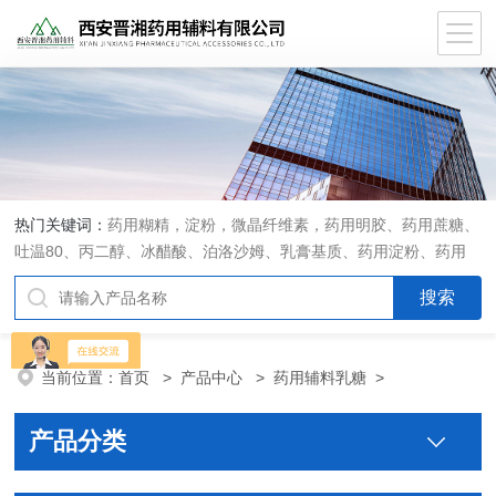
热门关键词：
药用糊精，淀粉，微晶纤维素，药用明胶、药用蔗糖、
吐温80、丙二醇、冰醋酸、泊洛沙姆、乳膏基质、药用淀粉、药用
糊精、硬脂酸镁、聚丙烯酸树脂系列、羧甲基淀粉钠、羧甲基纤维素
钠、可溶性淀粉、甘露醇、羟丙纤维素、羟丙基甲基纤维素、乳糖、
交联聚维酮、交联羧甲基纤维素钠、聚乙二醇（PEG）系列、二氧化
硅、聚乙烯吡咯烷酮、十八醇、十六醇、预交化淀粉、微晶纤维素、
当前位置：
首页
>
产品中心
>
药用辅料乳糖
>
甲基纤维素、乙基纤维素，三氯蔗糖，麝香草酚，药用蜂蜜，
产品分类