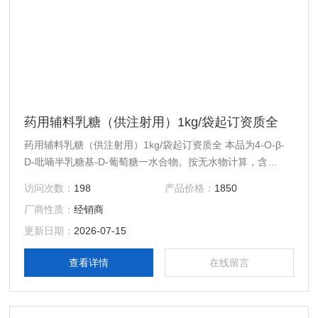
药用辅料乳糖（供注射用）1kg/袋起订资质全
药用辅料乳糖（供注射用）1kg/袋起订资质全 本品为4-O-β-
D-吡喃半乳糖基-D-葡萄糖一水合物。按无水物计算，含
C12H22O11应为98.0%～102.0%。【性状】本品为白色至类
访问次数：
198
产品价格：
1850
白色的结晶性颗粒或粉末。本品在水中易溶，在乙醇中不溶。
厂商性质：
经销商
【类别】填充剂和矫味剂等（供非注射剂、非吸入制剂用）。
【贮藏】密闭保存。
更新日期：
2026-07-15
查看详情
在线留言