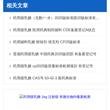
相关文章
药用级乳糖（无数/一水）2025版标准跟20版标准有哪些差异
药用级乳糖 医用药典制药辅料 CDE备案登记A状态
药用辅料乳糖 矫味剂 填充剂 CP25版标准
晋湘药用级乳糖 中国药典2025版四部 有备案登记号
药用级乳糖 cp2025版质量标准检测项目 有登记号
药用级乳糖 CAS号 63-42-3 新药典标准