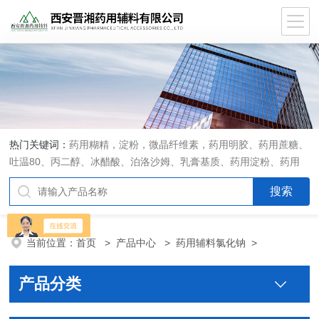
热门关键词：
药用糊精，淀粉，微晶纤维素，药用明胶、药用蔗糖、
吐温80、丙二醇、冰醋酸、泊洛沙姆、乳膏基质、药用淀粉、药用
糊精、硬脂酸镁、聚丙烯酸树脂系列、羧甲基淀粉钠、羧甲基纤维素
钠、可溶性淀粉、甘露醇、羟丙纤维素、羟丙基甲基纤维素、乳糖、
交联聚维酮、交联羧甲基纤维素钠、聚乙二醇（PEG）系列、二氧化
硅、聚乙烯吡咯烷酮、十八醇、十六醇、预交化淀粉、微晶纤维素、
当前位置：
首页
>
产品中心
>
药用辅料氯化钠
>
甲基纤维素、乙基纤维素，三氯蔗糖，麝香草酚，药用蜂蜜，
产品分类