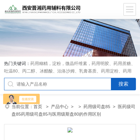
热门关键词：
药用糊精，淀粉，微晶纤维素，药用明胶、药用蔗糖、
吐温80、丙二醇、冰醋酸、泊洛沙姆、乳膏基质、药用淀粉、药用
糊精、硬脂酸镁、聚丙烯酸树脂系列、羧甲基淀粉钠、羧甲基纤维素
钠、可溶性淀粉、甘露醇、羟丙纤维素、羟丙基甲基纤维素、乳糖、
交联聚维酮、交联羧甲基纤维素钠、聚乙二醇（PEG）系列、二氧化
硅、聚乙烯吡咯烷酮、十八醇、十六醇、预交化淀粉、微晶纤维素、
当前位置：
首页
>
产品中心
> >
药用级司盘85
> 医药级司
甲基纤维素、乙基纤维素，三氯蔗糖，麝香草酚，药用蜂蜜，
盘85药用级司盘85与医用级斯盘80的作用区别