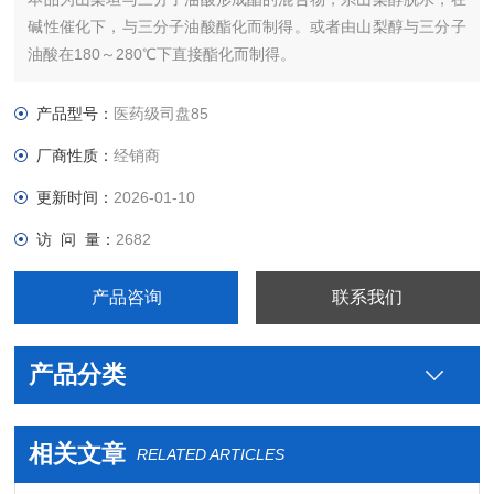
碱性催化下，与三分子油酸酯化而制得。或者由山梨醇与三分子
油酸在180～280℃下直接酯化而制得。
【性状】本品为淡黄色至黄色油状液体，略有特殊气味。
本品在乙醇中微溶，在水中不溶。
产品型号：
医药级司盘85
厂商性质：
经销商
更新时间：
2026-01-10
访 问 量：
2682
产品咨询
联系我们
产品分类
相关文章
RELATED ARTICLES