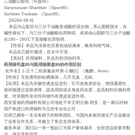
三油酸山梨坦（司盘85）
Sanyousuan Shanlitan（Sipan85）
Sorbitan Trioleate （Span85）
[26266-58-0]
本品为山梨坦与三分子油酸形成酯的混合物，系山梨醇脱水，在
碱性催化下，与三分子油酸酯化而制得。或者由山梨醇与三分子油酸
在180～280℃下直接酯化而制得。
【性状】本品为淡黄色至黄色油状液体，略有特殊气味。
本品在乙醇中微溶，在水中不溶。
【类别】药用辅料，乳化剂和消泡剂等。
药用级司盘85与医用级斯盘80的作用区别
化学名】1-正十二烷基氮杂环庚-2-酮[1] （氮酮，Aone）
【性状】无色透明的粘稠液体，几乎无臭，无味。
【应用】本品为非极性透皮促进剂，它可使角质软化，增强通透性，
使药物透过皮肤屏障，提高局部或全身血药浓度，提高制剂生物利用
度。对亲脂性亲水性药物均有透皮促进作用。
西安晋湘药用辅料有限公司地处千年文明古都-西安，是一家以经销
国产和进口药用辅料为主的专业化公司，
目前已拥有一支业务精干的销售团队，与国内多家药辅生产企业建业
了业务合作关系，并建立了售后支持体系。
服务承诺：我们以一单一瓶起订为客户量体裁衣，全部货品按要求配
运，保证及时供货。