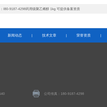
：
I80-9187-4298药用级聚乙烯醇 1kg 可提供备案资质
新闻动态
技术文章
荣誉资质
|
|
|
|
640
公司传真：180-9187-4298