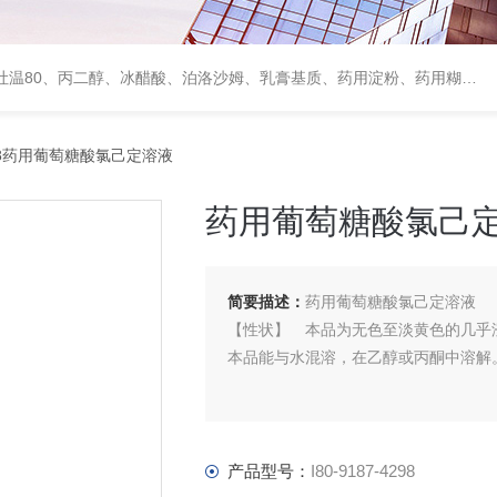
、甘露醇、羟丙纤维素、羟丙基甲基纤维素、乳糖、交联聚维酮、交联羧甲基纤维素钠、聚乙二醇（PEG）系列、二氧化硅、聚乙烯吡咯烷酮、十八醇、十六醇、预交化淀粉、微晶纤维素、甲基纤维素、乙基纤维素，三氯蔗糖，麝香草酚，药用蜂蜜，
4298药用葡萄糖酸氯己定溶液
药用葡萄糖酸氯己
简要描述：
药用葡萄糖酸氯己定溶液
【性状】 本品为无色至淡黄色的几乎
本品能与水混溶，在乙醇或丙酮中溶解
产品型号：
I80-9187-4298