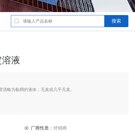
定溶液
澄清略为黏稠的液体；无臭或几乎无臭。
。
厂商性质：
经销商