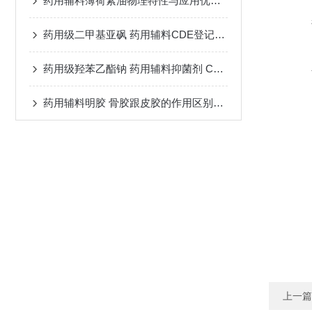
药用辅料薄荷素油物理特性与应用优势说明
药用级二甲基亚砜 药用辅料CDE登记A状态 500ml/瓶起订
药用级羟苯乙酯钠 药用辅料抑菌剂 CDE登记A状态
药用辅料明胶 骨胶跟皮胶的作用区别在哪里
上一篇