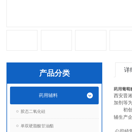
详
产品分类
药用葡萄
药用辅料
西安晋
加剂等
初
胶态二氧化硅
辅生产
单双硬脂酸甘油酯
公司经