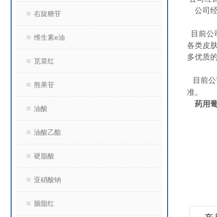
公司
右旋糖苷
目前公
维生素e油
各类皮
多优质
苋菜红
目前公
熊果苷
准。
药用
油酸
油酸乙酯
硬脂酸
亚硝酸钠
胭脂红