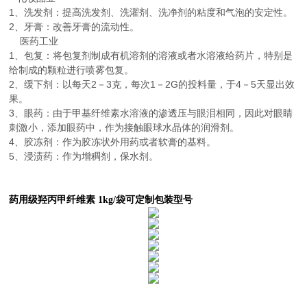
1、洗发剂：提高洗发剂、洗濯剂、洗净剂的粘度和气泡的安定性。
2、牙膏：改善牙膏的流动性。
医药工业
1、包复：将包复剂制成有机溶剂的溶液或者水溶液给药片，特别是
给制成的颗粒进行喷雾包复。
2、缓下剂：以每天2－3克，每次1－2G的投料量，于4－5天显出效
果。
3、眼药：由于甲基纤维素水溶液的渗透压与眼泪相同，因此对眼睛
刺激小，添加眼药中，作为接触眼球水晶体的润滑剂。
4、胶冻剂：作为胶冻状外用药或者软膏的基料。
5、浸渍药：作为增稠剂，保水剂。
药用级羟丙甲纤维素 1kg/袋可定制包装型号