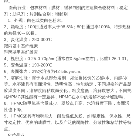
得。
医药行业：包衣材料；膜材；缓释制剂的控速聚合物材料；稳定
剂；助悬剂；片剂黏合剂；增黏剂
1、外观：白色或类白色粉末。
2、颗粒度；100目通过率大于98.5%；80目通过率100%。特殊规格
的粒径40～60目。
3、炭化温度：280-300℃
羟丙基甲基纤维素
羟丙基甲基纤维素
4、视密度：0.25-0.70g/cm(通常在0.5g/cm左右)，比重1.26-1.31。
5、变色温度：190-200℃
6、表面张力：2%水溶液为42-56dyn/cm.
7、溶解性能：溶于水及部分溶剂，如适当比例的乙醇/水、丙醇/水
等。水溶液具有表面活性。透明性高，性能稳定，不同规格的产品凝
胶温度不同，溶解度随粘度而变化，粘度愈低，溶解度愈大，不同规
格HPMC其性能有一定差异，HPMC在水中的溶解不受pH值影响。
8、HPMC随甲氧基含量减少、凝胶点升高、水溶解度下降，表面活
性也下降。
9、HPMC还具有增稠能力，耐盐性低灰粉、pH稳定性、保水性、尺
寸稳定性、优良的成膜性、以及广泛的耐酶性、分散性和粘结性等特
点。
化妆品业