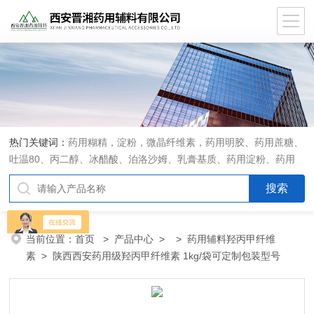
热门关键词：
药用糊精，淀粉，微晶纤维素，药用明胶、药用蔗糖、
吐温80、丙二醇、冰醋酸、泊洛沙姆、乳膏基质、药用淀粉、药用
糊精、硬脂酸镁、聚丙烯酸树脂系列、羧甲基淀粉钠、羧甲基纤维素
钠、可溶性淀粉、甘露醇、羟丙纤维素、羟丙基甲基纤维素、乳糖、
交联聚维酮、交联羧甲基纤维素钠、聚乙二醇（PEG）系列、二氧化
硅、聚乙烯吡咯烷酮、十八醇、十六醇、预交化淀粉、微晶纤维素、
当前位置：
首页
>
产品中心
> >
药用辅料羟丙甲纤维
甲基纤维素、乙基纤维素，三氯蔗糖，麝香草酚，药用蜂蜜，
素
> 陕西西安药用级羟丙甲纤维素 1kg/袋可定制包装型号