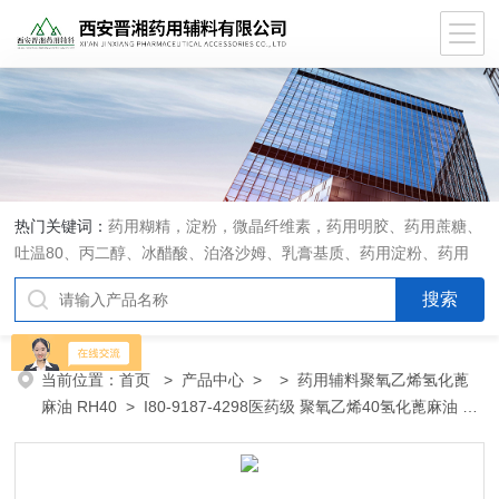
热门关键词：
药用糊精，淀粉，微晶纤维素，药用明胶、药用蔗糖、
吐温80、丙二醇、冰醋酸、泊洛沙姆、乳膏基质、药用淀粉、药用
糊精、硬脂酸镁、聚丙烯酸树脂系列、羧甲基淀粉钠、羧甲基纤维素
钠、可溶性淀粉、甘露醇、羟丙纤维素、羟丙基甲基纤维素、乳糖、
交联聚维酮、交联羧甲基纤维素钠、聚乙二醇（PEG）系列、二氧化
硅、聚乙烯吡咯烷酮、十八醇、十六醇、预交化淀粉、微晶纤维素、
当前位置：
首页
>
产品中心
> >
药用辅料聚氧乙烯氢化蓖
甲基纤维素、乙基纤维素，三氯蔗糖，麝香草酚，药用蜂蜜，
麻油 RH40
> I80-9187-4298医药级 聚氧乙烯40氢化蓖麻油 药
用级RH40