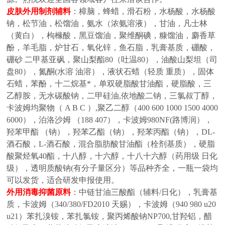
皮肤外用制剂辅料
：樟脑，蜂蜡，滑石粉，水杨酸，水杨酸
钠，松节油，松馏油，氨水（浓氨溶液），甘油，凡士林
（黄白），枸橼酸，黑豆馏油，聚维酮碘，糠馏油，麝香草
酚，羊毛脂，炉甘石，氧化锌，鱼石脂，乳膏基质，硼酸，
硼砂
二甲基亚砜，聚山梨酯
80（吐温80），油酸山梨坦（司
盘80），氮酮(水溶 油溶），液状石蜡（轻质 重质），固体
石蜡，苯酚，十二烷基*，单双硬脂酸甘油酯，硬脂酸，三
乙醇胺，无水碳酸钠，二甲硅油,依地酸二钠，三氯叔丁醇，
卡波姆均聚物（ A B C ）,聚乙二醇（400 600 1000 1500 4000
6000），泊洛沙姆 （188 407），卡波姆980NF(路博润），
羟苯甲酯 （钠），羟苯乙酯（钠），羟苯丙酯（钠），DL-
酒石酸，L-酒石酸，混合脂肪酸甘油酯（栓剂基质），硬脂
酸聚烃氧40酯，十八醇，十六醇，十八十六醇（药用级 日化
级），透明质酸钠(有分子量区分）等品种齐全，一瓶一袋均
可以发货，适合研发申报使用。
外用消毒抑菌原料
：中链甘油三酸酯（辅料
/日化），乳膏基
质，卡波姆（340/380/FD2010 天赐），卡波姆（940 980 u20
u21）苯扎溴铵，苯扎氯铵，聚丙烯酸钠NP700,甘羟铝，醋