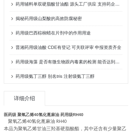
药用辅料单双硬脂酸甘油酯 源头工厂供应 支持药企与科研机构
揭秘药用级山梨酸的高效防腐秘密
药用级巴西棕榈蜡在片剂中的作用用途
晋湘药用级油酸 CDE有登记 可关联评审 申报资质齐全
药用级海藻 是否有微生物跟内毒素的检测 能否达到注射级标准
药用级氨丁三醇 别名tris 注射级氨丁三醇
详细介绍
医药级 聚氧乙烯40氢化蓖麻油 药用级RH40
聚氧乙烯
氢化蓖麻油
40
RH40
本品为聚氧乙烯甘油三羟基硬脂酸酯，其中还含有少量聚乙