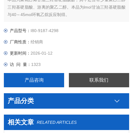
三羟基硬脂酸、游离的聚乙二醇。本品为lmol甘油三羟基硬脂酸
与40～45mol环氧乙烷反应制得。
【性状】本品为白色或淡黄色膏状半固体；有轻微气味。
产品型号：
I80-9187-4298
厂商性质：
经销商
更新时间：
2026-01-12
访 问 量：
1323
产品咨询
联系我们
产品分类
相关文章
RELATED ARTICLES