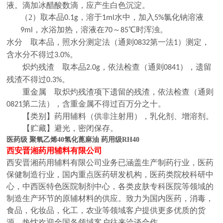
液。滴加冰醋酸数滴，应产生白色沉淀。
（2）
取本品
，溶于
水中，加入
氯化钠溶液
0.1g
1ml
5%
，水浴加热，溶液在
～
℃时浑浊。
9ml
70
85
水分 取本品，照水分测定法（通则
第一法
）测定，
0832
1
含水分不得过
。
3.0%
炽灼残渣 取本品
，依法检查（通则
），遗留
2.0g
0841
残渣不得过
。
0.3%
重金属 取炽灼残渣项下遗留的残渣，依法检查（通则
第二法），含重金属不得过百万分之十。
0821
【类别】药用辅料（供非注射用），乳化剂、增溶剂。
【贮藏】避光，密闭保存。
医药级 聚氧乙烯40氢化蓖麻油 药用级RH40
西安晋湘药用辅料有限公司
西安晋湘药用辅料有限公司业务已涵盖生产制药行业，医药
保健制造行业，国内重点医药研发机构，医药类院校科研中
心，中西医特色医院制剂中心，各类皮肤专科医院等领域的
制造生产环节的原辅材料的供应。致力为国内医药，消毒，
食品，化妆品，化工，农业等领域客户提供更多优质的货
源。热忱欢迎全国各领域客户往来洽谈合作。