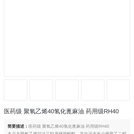
医药级 聚氧乙烯40氢化蓖麻油 药用级RH40
简要描述：
医药级 聚氧乙烯40氢化蓖麻油 药用级RH40
本品为聚氧乙烯甘油三羟基硬脂酸酯，其中还含有少量聚乙二醇