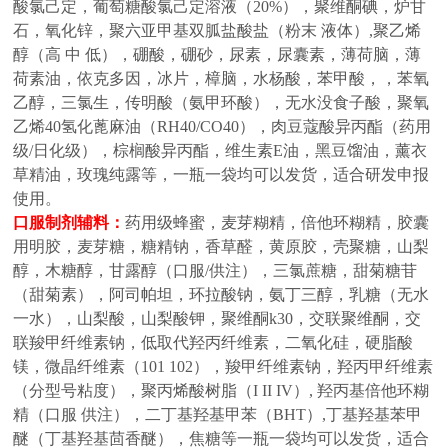
酸氯己定，葡萄糖酸氯己定溶液（20%），聚维酮碘，炉甘
石，氧化锌，聚六亚甲基双胍盐酸盐（粉末 液体）,聚乙烯
醇（高 中 低），硼酸，硼砂，尿素，尿囊素，薄荷脑，薄
荷素油，依克多因，冰片，樟脑，水杨酸，苯甲酸，，苯氧
乙醇，三氯生，传明酸（氨甲环酸），无水没食子酸，聚氧
乙烯40氢化蓖麻油（RH40/CO40），肉豆蔻酸异丙酯（药用
级/日化级），棕榈酸异丙酯，维生素E油，黑豆馏油，薰衣
草精油，玫瑰纯露等，一瓶一袋均可以发货，适合研发申报
使用。
口服制剂辅料
：
药用级蜂蜜，麦芽糊精，倍他环糊精，胶囊
用明胶，麦芽糖，糖精钠，香草醛，黄原胶，壳聚糖，山梨
醇，木糖醇，甘露醇（口服
/供注），三氯蔗糖，甜菊糖苷
（甜菊素），阿司帕坦，环拉酸钠，氨丁三醇，乳糖（无水
一水），山梨酸，山梨酸钾，聚维酮k30，交联聚维酮，交
联羧甲纤维素钠，低取代羟丙纤维素，二氧化硅，硬脂酸
镁，微晶纤维素（101 102），羧甲纤维素钠，羟丙甲纤维素
（分型号粘度），聚丙烯酸树脂（I II IV）,
羟丙基倍他环糊
精（口服
供注），二丁基羟基甲苯（
BHT）,丁基羟基苯甲
醚（丁基羟基茴香醚），焦糖等
一瓶一袋均可以发货，适合