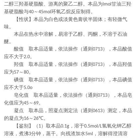
二醇三羟基硬脂酸、游离的聚乙二醇。本品为
甘油三羟
lmol
基硬脂酸与
～
环氧乙烷反应制得。
40
45mol
【性状】本品为白色或淡黄色膏状半固体；有轻微气
味。
本品在热水中溶解，易溶于乙醇、丙酮，不溶于石油
醚。
酸值 取本品适量，依法操作（通则
），本品酸值
0713
应不大于
。
2.0
羟值 取本品适量，依法操作（通则
），本品羟值
0713
应为
～
。
57
80
碘值 取本品适量，依法操作（通则
），本品碘值
0713
应不大于
5.0o
皂化值 取本品适量，依法操作（通则
），本品皂
0713
化值应为
～
。
45
69
凝点 取本品，照凝点测定法（通则
）测定，本品
0613
的凝点为
～
℃。
16
26
【鉴别】（
）取本品
，溶于
氢氧化钾乙醇
1
0.1g
0.5mol/L
溶液，煮沸
分钟，蒸干。向残渣加水
，溶解得澄清溶
3
5ml