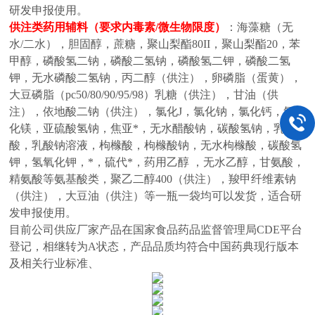
研发申报使用。
供注类药用辅料（要求内毒素
/微生物限度）
：
海藻糖（无
水
/二水），胆固醇，蔗糖，聚山梨酯80II，聚山梨酯20，苯
甲醇，磷酸氢二钠，磷酸二氢钠，磷酸氢二钾，磷酸二氢
钾，无水磷酸二氢钠，丙二醇（供注），卵磷脂（蛋黄），
大豆磷脂（pc50/80/90/95/98）乳糖（供注），甘油（供
注），依地酸二钠（供注），氯化J，氯化钠，氯化钙，氯
化镁，亚硫酸氢钠，焦亚*，无水醋酸钠，碳酸氢钠，乳
酸，乳酸钠溶液，枸橼酸，枸橼酸钠，无水枸橼酸，碳酸氢
钾，氢氧化钾，*，硫代*，药用乙醇 ，无水乙醇，甘氨酸，
精氨酸等氨基酸类，聚乙二醇400（供注），羧甲纤维素钠
（供注），大豆油（供注）等
一瓶一袋均可以发货，适合研
发申报使用。
目前公司供应厂家产品在国家食品药品监督管理局
CDE平台
登记，相继转为A状态，产品品质均符合中国药典现行版本
及相关行业标准、