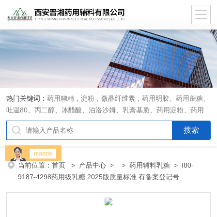
热门关键词：
药用糊精，淀粉，微晶纤维素，药用明胶、药用蔗糖、
吐温80、丙二醇、冰醋酸、泊洛沙姆、乳膏基质、药用淀粉、药用
糊精、硬脂酸镁、聚丙烯酸树脂系列、羧甲基淀粉钠、羧甲基纤维素
钠、可溶性淀粉、甘露醇、羟丙纤维素、羟丙基甲基纤维素、乳糖、
交联聚维酮、交联羧甲基纤维素钠、聚乙二醇（PEG）系列、二氧化
硅、聚乙烯吡咯烷酮、十八醇、十六醇、预交化淀粉、微晶纤维素、
当前位置：
首页
>
产品中心
> >
药用辅料乳糖
> I80-
甲基纤维素、乙基纤维素，三氯蔗糖，麝香草酚，药用蜂蜜，
9187-4298药用级乳糖 2025版质量标准 有备案登记号