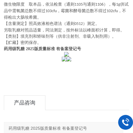
微生物限度 取本品，依法检查（通则
与通则
），每
供试
1105
1106
1g
品中需氧菌总数不得过
，霉菌和酵母菌总数不得过
，不
103cfu
102cfu
得检出大肠埃希菌。
【含量测定】照高效液相色谱法（通则
）测定。
0512
另取乳糖对照品适量，同法测定，按外标法以峰面积计算，即得。
【类别】填充剂和矫味剂等（供非注射剂、非吸入制剂用）。
【贮藏】密闭保存。
药用级乳糖 2025版质量标准 有备案登记号
产品咨询