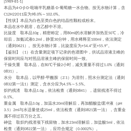
[5989-81-1]
本品为
β
吡喃半乳糖基
葡萄糖一水合物。按无水物计算，含
4-O-
-D-
-D-
应为
～
。
C12H22O11
98.0%
102.0%
【性状】本品为白色至类白色的结晶性颗粒或粉末。
本品在水中易溶，在乙醇中不溶。
比旋度 取本品
，精密称定，用
的水溶解并加热至
℃，冷
10g
80ml
50
却后，加氨试液
，静置
分钟，用水稀释至
，依法测定
0.2ml
30
100ml
（通则
）。按无水物计算，比旋度应为
°至
°。
0621
+54.4
+55.9
【鉴别】（
）在含量测定项下记录的色谱图中，供试品溶液主峰的
1
保留时间应与对照品溶液主峰的保留时间一致。
干燥失重 取本品，在
℃干燥
小时，减失重量不得过
（通则
80
2
1.0%
）。
0831
水分 取本品，以甲醇
甲酰胺（
∶
）为溶剂，照水分测定法（通则
-
2
1
第一法
）测定，含水分应为
～
。
0832
1
4.5%
5.5%
炽灼残渣 取本品
，依法检查（通则
），遗留残渣不得过
1.0g
0841
。
0.1%
重金属 取本品
，加温水
溶解后，再加醋酸盐缓冲液（
3.0g
20ml
pH
）
与水适量使成
，依法检查（通则
第一法），含重金
3.5
2ml
25ml
0821
属不得过百万分之五。
砷盐 取炽灼残渣项下残留物，加水
溶解后，加盐酸
，依法
23ml
5ml
检查（通则
第一法），应符合规定（
）。
0822
0.0002%