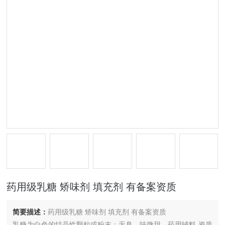
药用级乳糖 矫味剂 填充剂 有备案资质
简要描述：
药用级乳糖 矫味剂 填充剂 有备案资质
乳糖为白色的结晶性颗粒或粉末；无臭，味微甜。药用辅料 资质