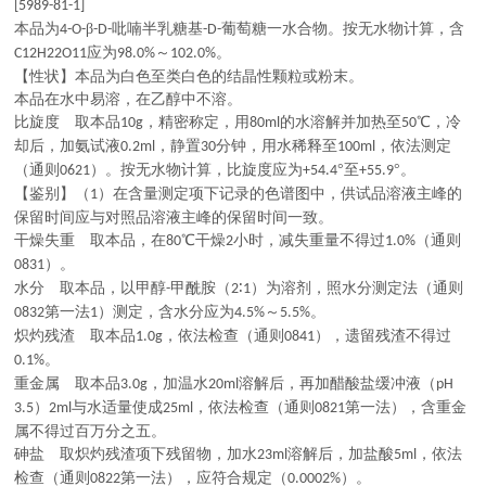
[5989-81-1]
本品为
β
吡喃半乳糖基
葡萄糖一水合物。按无水物计算，含
4-O-
-D-
-D-
应为
～
。
C12H22O11
98.0%
102.0%
【性状】本品为白色至类白色的结晶性颗粒或粉末。
本品在水中易溶，在乙醇中不溶。
比旋度 取本品
，精密称定，用
的水溶解并加热至
℃，冷
10g
80ml
50
却后，加氨试液
，静置
分钟，用水稀释至
，依法测定
0.2ml
30
100ml
（通则
）。按无水物计算，比旋度应为
°至
°。
0621
+54.4
+55.9
【鉴别】（
）在含量测定项下记录的色谱图中，供试品溶液主峰的
1
保留时间应与对照品溶液主峰的保留时间一致。
干燥失重 取本品，在
℃干燥
小时，减失重量不得过
（通则
80
2
1.0%
）。
0831
水分 取本品，以甲醇
甲酰胺（
∶
）为溶剂，照水分测定法（通则
-
2
1
第一法
）测定，含水分应为
～
。
0832
1
4.5%
5.5%
炽灼残渣 取本品
，依法检查（通则
），遗留残渣不得过
1.0g
0841
。
0.1%
重金属 取本品
，加温水
溶解后，再加醋酸盐缓冲液（
3.0g
20ml
pH
）
与水适量使成
，依法检查（通则
第一法），含重金
3.5
2ml
25ml
0821
属不得过百万分之五。
砷盐 取炽灼残渣项下残留物，加水
溶解后，加盐酸
，依法
23ml
5ml
检查（通则
第一法），应符合规定（
）。
0822
0.0002%