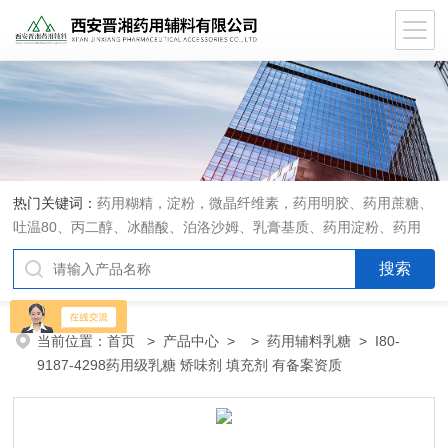
热门关键词：
药用糊精，淀粉，微晶纤维素，药用明胶、药用蔗糖、
吐温80、丙二醇、冰醋酸、泊洛沙姆、乳膏基质、药用淀粉、药用
糊精、硬脂酸镁、聚丙烯酸树脂系列、羧甲基淀粉钠、羧甲基纤维素
钠、可溶性淀粉、甘露醇、羟丙纤维素、羟丙基甲基纤维素、乳糖、
交联聚维酮、交联羧甲基纤维素钠、聚乙二醇（PEG）系列、二氧化
硅、聚乙烯吡咯烷酮、十八醇、十六醇、预交化淀粉、微晶纤维素、
当前位置：
首页
>
产品中心
> >
药用辅料乳糖
> I80-
甲基纤维素、乙基纤维素，三氯蔗糖，麝香草酚，药用蜂蜜，
9187-4298药用级乳糖 矫味剂 填充剂 有备案资质