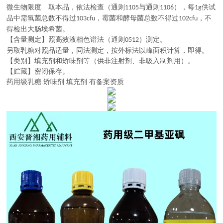
微生物限度 取本品，依法检查（通则
与通则
），每
供试
1105
1106
1g
品中需氧菌总数不得过
，霉菌和酵母菌总数不得过
，不
103cfu
102cfu
得检出大肠埃希菌。
【含量测定】照高效液相色谱法（通则
）测定。
0512
另取乳糖对照品适量，同法测定，按外标法以峰面积计算，即得。
【类别】填充剂和矫味剂等（供非注射剂、非吸入制剂用）。
【贮藏】密闭保存。
药用级乳糖 矫味剂 填充剂 有备案资质