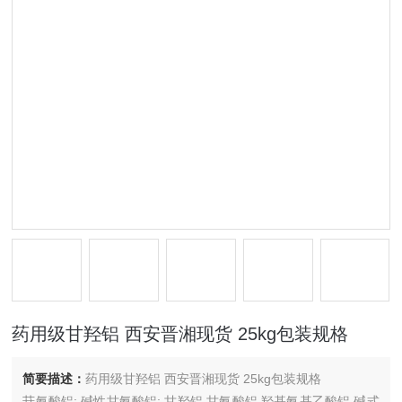
药用级甘羟铝 西安晋湘现货 25kg包装规格
简要描述：
药用级甘羟铝 西安晋湘现货 25kg包装规格
苷氨酸铝; 碱性甘氨酸铝; 甘羟铝,甘氨酸铝,羟基氨基乙酸铝,碱式