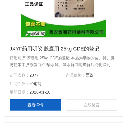
JXYF药用明胶 胶囊用 25kg CDE的登记
药用明胶 胶囊用 25kg CDE的登记 本品为动物的皮、骨、腱
与韧带中胶原蛋白不*酸水解、碱水解或酶降解后纯化得到的
制品，或为上述三种不同明胶制品的混合物。 【性状】 本品
访问次数：
2077
产品价格：
面议
为微黄色至黄色、透明或半透明微带光泽的薄片或粉粒；无
厂商性质：
经销商
臭、无味；浸在水中时会膨胀变软，能吸收其自身质量5～10
倍的水。
更新日期：
2026-01-10
查看详情
在线留言