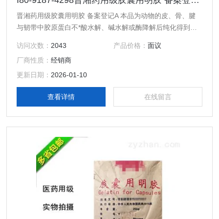
I80-9187-4298晋湘药用级胶囊用明胶 备案登记A
晋湘药用级胶囊用明胶 备案登记A 本品为动物的皮、骨、腱
与韧带中胶原蛋白不*酸水解、碱水解或酶降解后纯化得到的
制品，或为上述三种不同明胶制品的混合物。 【性状】 本品
访问次数：
2043
产品价格：
面议
为微黄色至黄色、透明或半透明微带光泽的薄片或粉粒；无
厂商性质：
经销商
臭、无味；浸在水中时会膨胀变软，能吸收其自身质量5～10
倍的水。
更新日期：
2026-01-10
查看详情
在线留言