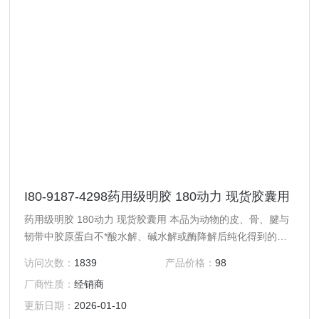
I80-9187-4298药用级明胶 180动力 现货胶囊用
药用级明胶 180动力 现货胶囊用 本品为动物的皮、骨、腱与
韧带中胶原蛋白不*酸水解、碱水解或酶降解后纯化得到的制
品，或为上述三种不同明胶制品的混合物。 【性状】 本品为
访问次数：
1839
产品价格：
98
微黄色至黄色、透明或半透明微带光泽的薄片或粉粒；无臭、
厂商性质：
经销商
无味；浸在水中时会膨胀变软，能吸收其自身质量5～10倍的
水。
更新日期：
2026-01-10