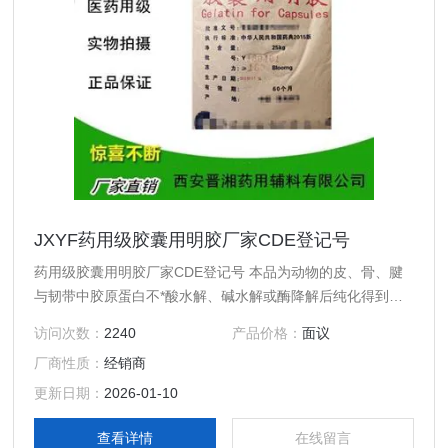
JXYF药用级胶囊用明胶厂家CDE登记号
药用级胶囊用明胶厂家CDE登记号 本品为动物的皮、骨、腱
与韧带中胶原蛋白不*酸水解、碱水解或酶降解后纯化得到的
制品，或为上述三种不同明胶制品的混合物。 【性状】 本品
访问次数：
2240
产品价格：
面议
为微黄色至黄色、透明或半透明微带光泽的薄片或粉粒；无
厂商性质：
经销商
臭、无味；浸在水中时会膨胀变软，能吸收其自身质量5～10
倍的水。
更新日期：
2026-01-10
查看详情
在线留言