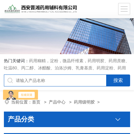
热门关键词：
药用糊精，淀粉，微晶纤维素，药用明胶、药用蔗糖、
吐温80、丙二醇、冰醋酸、泊洛沙姆、乳膏基质、药用淀粉、药用
糊精、硬脂酸镁、聚丙烯酸树脂系列、羧甲基淀粉钠、羧甲基纤维素
钠、可溶性淀粉、甘露醇、羟丙纤维素、羟丙基甲基纤维素、乳糖、
交联聚维酮、交联羧甲基纤维素钠、聚乙二醇（PEG）系列、二氧化
硅、聚乙烯吡咯烷酮、十八醇、十六醇、预交化淀粉、微晶纤维素、
当前位置：
首页
>
产品中心
>
药用级明胶
>
甲基纤维素、乙基纤维素，三氯蔗糖，麝香草酚，药用蜂蜜，
产品分类