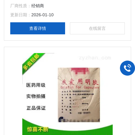
色、透明或半透明微带光泽的薄片或粉粒；无臭、无味；浸在
厂商性质：
经销商
水中时会膨胀变软，能吸收其自身质量5～10倍的水。
更新日期：
2026-01-10
查看详情
在线留言