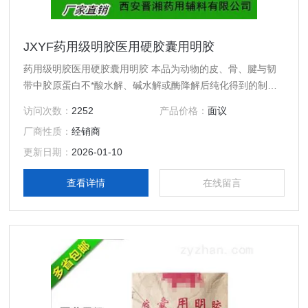
JXYF药用级明胶医用硬胶囊用明胶
药用级明胶医用硬胶囊用明胶 本品为动物的皮、骨、腱与韧
带中胶原蛋白不*酸水解、碱水解或酶降解后纯化得到的制
品，或为上述三种不同明胶制品的混合物。 【性状】 本品为
访问次数：
2252
产品价格：
面议
微黄色至黄色、透明或半透明微带光泽的薄片或粉粒；无臭、
厂商性质：
经销商
无味；浸在水中时会膨胀变软，能吸收其自身质量5～10倍的
水。
更新日期：
2026-01-10
查看详情
在线留言