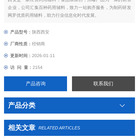
企业，公司汇集百种药用辅料，致力一站购齐服务，为制药研发
网罗优质药用辅料，助力行业信息化时代发展。
西安2017新批件产品：药用级羟苯甲酯，药用辅料苯酚，药用油
酸乙酯大小包装均有售，咨询：，
产品型号：
陕西西安
在这里您可以放心的选择您要的产品
厂商性质：
经销商
更新时间：
2026-01-11
访 问 量：
2154
产品咨询
联系我们
产品分类
相关文章
RELATED ARTICLES