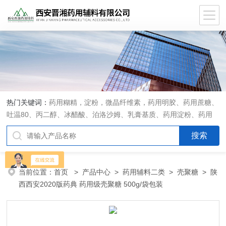
热门关键词：
药用糊精，淀粉，微晶纤维素，药用明胶、药用蔗糖、
吐温80、丙二醇、冰醋酸、泊洛沙姆、乳膏基质、药用淀粉、药用
糊精、硬脂酸镁、聚丙烯酸树脂系列、羧甲基淀粉钠、羧甲基纤维素
钠、可溶性淀粉、甘露醇、羟丙纤维素、羟丙基甲基纤维素、乳糖、
交联聚维酮、交联羧甲基纤维素钠、聚乙二醇（PEG）系列、二氧化
硅、聚乙烯吡咯烷酮、十八醇、十六醇、预交化淀粉、微晶纤维素、
当前位置：
首页
>
产品中心
>
药用辅料二类
>
壳聚糖
> 陕
甲基纤维素、乙基纤维素，三氯蔗糖，麝香草酚，药用蜂蜜，
西西安2020版药典 药用级壳聚糖 500g/袋包装