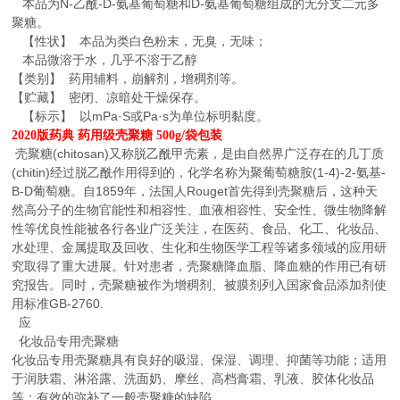
本品为N-乙酰-D-氨基葡萄糖和D-氨基葡萄糖组成的无分支二元多
聚糖。
【性状】 本品为类白色粉末，无臭，无味；
本品微溶于水，几乎不溶于乙醇
【类别】 药用辅料，崩解剂，增稠剂等。
【贮藏】 密闭、凉暗处干燥保存。
【标示】 以mPa·S或Pa·s为单位标明黏度。
2020版药典 药用级壳聚糖 500g/袋包装
壳聚糖(chitosan)又称脱乙酰甲壳素，是由自然界广泛存在的几丁质
(chitin)经过脱乙酰作用得到的，化学名称为聚葡萄糖胺(1-4)-2-氨基-
B-D葡萄糖。自1859年，法国人Rouget首先得到壳聚糖后，这种天
然高分子的生物官能性和相容性、血液相容性、安全性、微生物降解
性等优良性能被各行各业广泛关注，在医药、食品、化工、化妆品、
水处理、金属提取及回收、生化和生物医学工程等诸多领域的应用研
究取得了重大进展。针对患者，壳聚糖降血脂、降血糖的作用已有研
究报告。同时，壳聚糖被作为增稠剂、被膜剂列入国家食品添加剂使
用标准GB-2760.
应
化妆品专用壳聚糖
化妆品专用壳聚糖具有良好的吸湿、保湿、调理、抑菌等功能；适用
于润肤霜、淋浴露、洗面奶、摩丝、高档膏霜、乳液、胶体化妆品
等；有效的弥补了一般壳聚糖的缺陷。