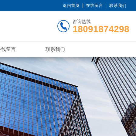
返回首页
在线留言
联系我们
咨询热线
18091874298
在线留言
联系我们