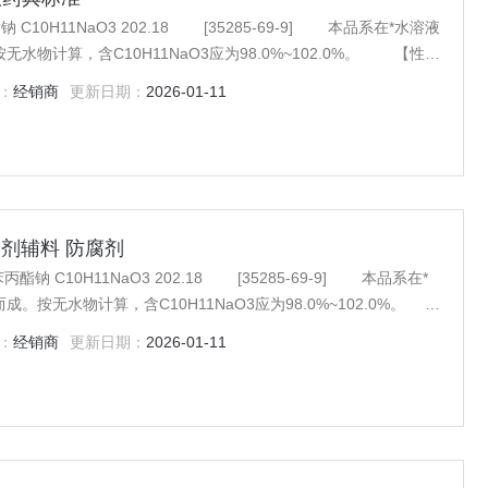
物计算，含C10H11NaO3应为98.0%~102.0%。 【性
：
经销商
更新日期：
2026-01-11
剂辅料 防腐剂
按无水物计算，含C10H11NaO3应为98.0%~102.0%。
：
经销商
更新日期：
2026-01-11