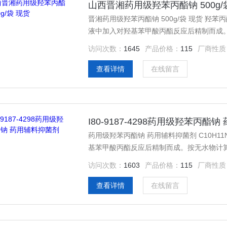
山西晋湘药用级羟苯丙酯钠 500g/
晋湘药用级羟苯丙酯钠 500g/袋 现货 羟苯丙酯钠 C10H11NaO3 202.18 
液中加入对羟基苯甲酸丙酯反应后精制而成。按无
状】本品为白色或类白色结晶性粉末。
访问次数：
1645
产品价格：
115
厂商性质
查看详情
在线留言
I80-9187-4298药用级羟苯丙酯
药用级羟苯丙酯钠 药用辅料抑菌剂 C10H11NaO3 202.18 [35285-69-9] 本品系在*水
基苯甲酸丙酯反应后精制而成。按无水物计算，含
色或类白色结晶性粉末。
访问次数：
1603
产品价格：
115
厂商性质
查看详情
在线留言