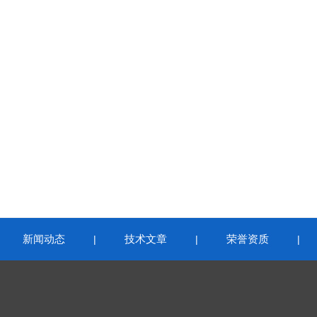
新闻动态
技术文章
荣誉资质
|
|
|
|