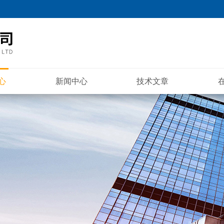
心
新闻中心
技术文章