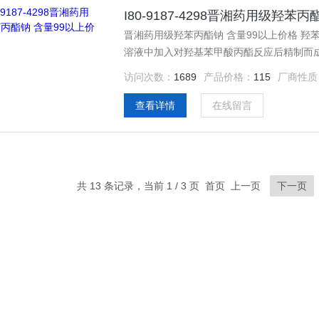
I80-9187-4298晋湘药用级羟苯
晋湘药用级羟苯丙酯钠 含量99以上价格 羟苯丙酯钠 C10H11NaO3 202.
溶液中加入对羟基苯甲酸丙酯反应后精制而成。按
【性状】本品为白色或类白色结晶性粉末。
访问次数：
1689
产品价格：
115
厂商性质
查看详情
在线留言
共 13 条记录，当前 1 / 3 页 首页 上一页
下一页