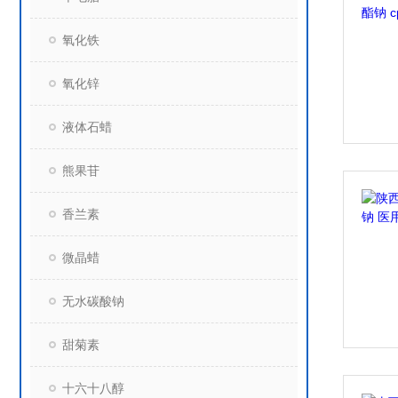
氧化铁
氧化锌
液体石蜡
熊果苷
香兰素
微晶蜡
无水碳酸钠
甜菊素
十六十八醇