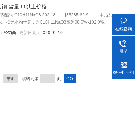
丙酯钠 含量99以上价格
18 [35285-69-9] 本品系在*水
无水物计算，含C10H11NaO3应为98.0%~102.0%。
在线咨询
：
经销商
更新日期：
2026-01-10
电话
微信扫一扫
末页
跳转到第
页