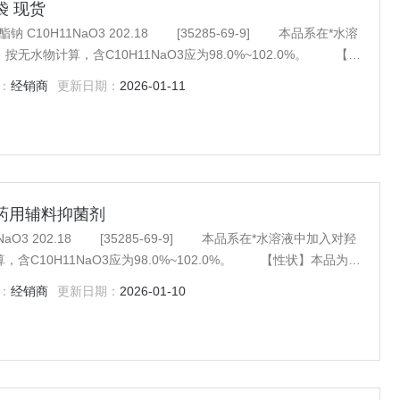
袋 现货
[35285-69-9] 本品系在*水溶
水物计算，含C10H11NaO3应为98.0%~102.0%。 【性
：
经销商
更新日期：
2026-01-11
钠 药用辅料抑菌剂
溶液中加入对羟
C10H11NaO3应为98.0%~102.0%。 【性状】本品为白
：
经销商
更新日期：
2026-01-10