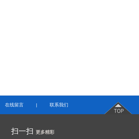
在线留言
联系我们
|
扫一扫
更多精彩