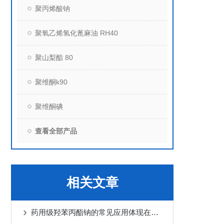
聚丙烯酸钠
聚氧乙烯氢化蓖麻油 RH40
聚山梨酯 80
聚维酮k90
聚维酮碘
查看全部产品
相关文章
药用级羟苯丙酯钠的常见应用体现在哪些方面？