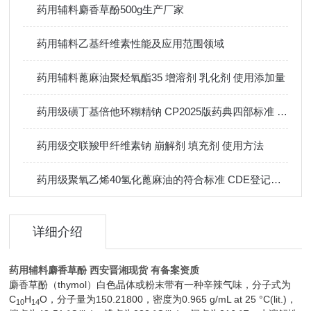
药用辅料麝香草酚500g生产厂家
药用辅料乙基纤维素性能及应用范围领域
药用辅料蓖麻油聚烃氧酯35 增溶剂 乳化剂 使用添加量
药用级磺丁基倍他环糊精钠 CP2025版药典四部标准 有登记号
药用级交联羧甲纤维素钠 崩解剂 填充剂 使用方法
药用级聚氧乙烯40氢化蓖麻油的符合标准 CDE登记状态
详细介绍
药用辅料麝香草酚 西安晋湘现货 有备案资质
麝香草酚（thymol）白色晶体或粉末带有一种辛辣气味，分子式为
C
H
O，分子量为150.21800，密度为0.965 g/mL at 25 °C(lit.)，
10
14