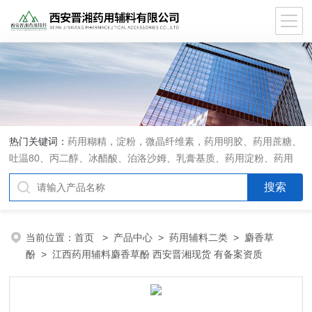
热门关键词：
药用糊精，淀粉，微晶纤维素，药用明胶、药用蔗糖、
吐温80、丙二醇、冰醋酸、泊洛沙姆、乳膏基质、药用淀粉、药用
糊精、硬脂酸镁、聚丙烯酸树脂系列、羧甲基淀粉钠、羧甲基纤维素
钠、可溶性淀粉、甘露醇、羟丙纤维素、羟丙基甲基纤维素、乳糖、
交联聚维酮、交联羧甲基纤维素钠、聚乙二醇（PEG）系列、二氧化
硅、聚乙烯吡咯烷酮、十八醇、十六醇、预交化淀粉、微晶纤维素、
当前位置：
首页
>
产品中心
>
药用辅料二类
>
麝香草
甲基纤维素、乙基纤维素，三氯蔗糖，麝香草酚，药用蜂蜜，
酚
> 江西药用辅料麝香草酚 西安晋湘现货 有备案资质