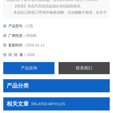
【性状】本品为无色结晶或白色结晶性粉末。
本品在乙醇或三l甲烷中极易溶解，在冰醋酸中易溶，在水中
微溶。
熔点 本品的熔点（通则0612）为48～52℃。
产品型号：
江西
厂商性质：
经销商
更新时间：
2026-01-11
访 问 量：
1608
产品咨询
联系我们
产品分类
相关文章
RELATED ARTICLES