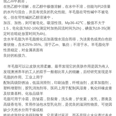
或乙m中易溶，
在热乙醇中溶解，在乙醇中极微溶解，在水中不溶，但能与约2倍量
的水均匀混合，并且有优良的乳化性能。羊毛脂在苛性碱中不被皂
化，但在苛性碱的乙醇溶液中，
加压、加热，则可被皂化。吸湿性强。Mp36-42℃，酸值不大于
1.5，皂化值为92-106(测定时加热回流时间为2h)，碘值为18-35(测
定时在暗处放置时间为4h)。
含水羊毛脂为羊毛脂熔化后加蒸馏水混合而得，为淡黄色或类白色软
膏状物，含水25%-35%。溶于乙m、氯仿；不溶于水。羊毛脂化学
性质稳定，对金属表面有
良好的粘接力。
羊毛脂可以让皮肤光滑柔嫩。最早发现它的美肤作用是因为有人
发现澳洲养羊的工人的双手一般都比常人的细嫩，后经研究发现是羊
毛脂的作用。工业上用于
配制高级防锈油，低温润滑剂，印刷油墨，纤维油剂，皮革加脂剂，
塑料增塑剂，胶乳消泡剂等。医药上用于配制风湿膏，氧化锌橡皮膏
及软膏基料。化妆品级羊
毛脂可用于冷霜，防皱霜，防裂膏，洗头膏，护发素，发乳，唇膏及
高级香皂等。常用作油包水型乳化剂，是优良的滋润性物质。可使因
缺少天然水分而干燥或粗
糙的皮肤软化并得到恢复。它是通过延迟，而不是阻止水分透过表皮