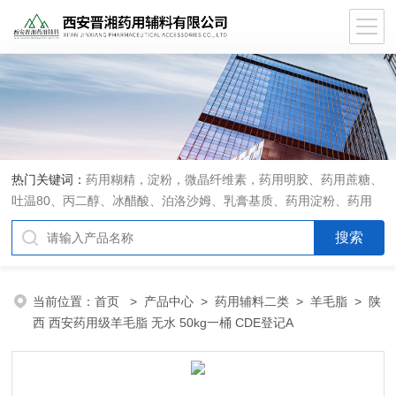
热门关键词：
药用糊精，淀粉，微晶纤维素，药用明胶、药用蔗糖、
吐温80、丙二醇、冰醋酸、泊洛沙姆、乳膏基质、药用淀粉、药用
糊精、硬脂酸镁、聚丙烯酸树脂系列、羧甲基淀粉钠、羧甲基纤维素
钠、可溶性淀粉、甘露醇、羟丙纤维素、羟丙基甲基纤维素、乳糖、
交联聚维酮、交联羧甲基纤维素钠、聚乙二醇（PEG）系列、二氧化
硅、聚乙烯吡咯烷酮、十八醇、十六醇、预交化淀粉、微晶纤维素、
当前位置：
首页
>
产品中心
>
药用辅料二类
>
羊毛脂
> 陕
甲基纤维素、乙基纤维素，三氯蔗糖，麝香草酚，药用蜂蜜，
西 西安药用级羊毛脂 无水 50kg一桶 CDE登记A