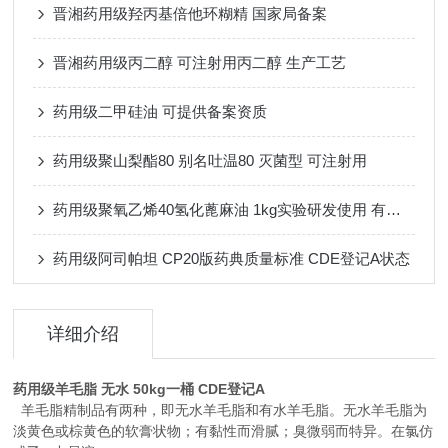
晋湘药用级羟丙基倍他环糊精 国家局备案
晋湘药用级丙二醇 可注射用丙二醇 生产工艺
药用级二甲硅油 可提供备案资质
药用级聚山梨酯80 别名吐温80 灭菌型 可注射用
药用级聚氧乙烯40氢化蓖麻油 1kg实验研发使用 有检测报告
药用级阿司帕坦 CP20版药典质量标准 CDE登记A状态
详细介绍
药用级羊毛脂 无水 50kg一桶 CDE登记A
羊毛脂精制品有两种，即无水羊毛脂和有水羊毛脂。无水羊毛脂为
淡黄色或棕黄色的软膏状物；有黏性而滑腻；臭微弱而特异。在氯仿