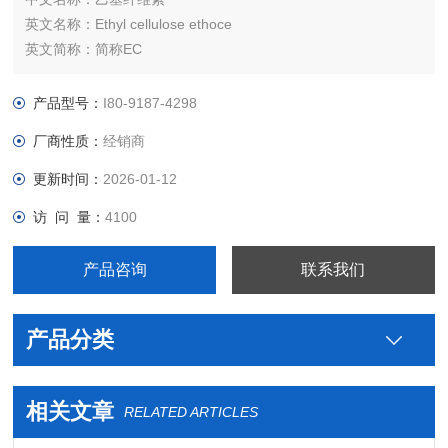
英文名称：Ethyl cellulose ethoce
英文简称：简称EC
乙基纤维素
乙基纤维素
产品型号：
I80-9187-4298
中文别名：纤维素乙m
厂商性质：
经销商
分子式：[C6H7O2（OC2H5）3]n
结构式：
更新时间：
2026-01-12
CAS No.： 9004-57-3
访 问 量：
4100
产品咨询
联系我们
产品分类
相关文章
RELATED ARTICLES