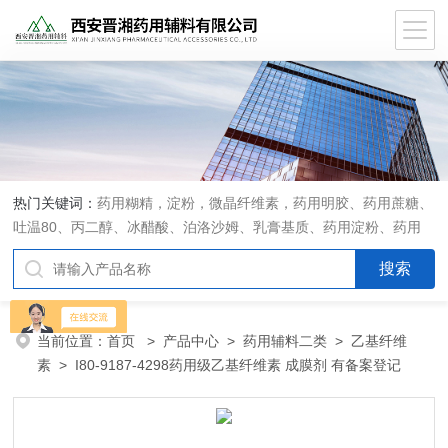
热门关键词：
药用糊精，淀粉，微晶纤维素，药用明胶、药用蔗糖、
吐温80、丙二醇、冰醋酸、泊洛沙姆、乳膏基质、药用淀粉、药用
糊精、硬脂酸镁、聚丙烯酸树脂系列、羧甲基淀粉钠、羧甲基纤维素
钠、可溶性淀粉、甘露醇、羟丙纤维素、羟丙基甲基纤维素、乳糖、
交联聚维酮、交联羧甲基纤维素钠、聚乙二醇（PEG）系列、二氧化
硅、聚乙烯吡咯烷酮、十八醇、十六醇、预交化淀粉、微晶纤维素、
当前位置：
首页
>
产品中心
>
药用辅料二类
>
乙基纤维
甲基纤维素、乙基纤维素，三氯蔗糖，麝香草酚，药用蜂蜜，
素
> I80-9187-4298药用级乙基纤维素 成膜剂 有备案登记