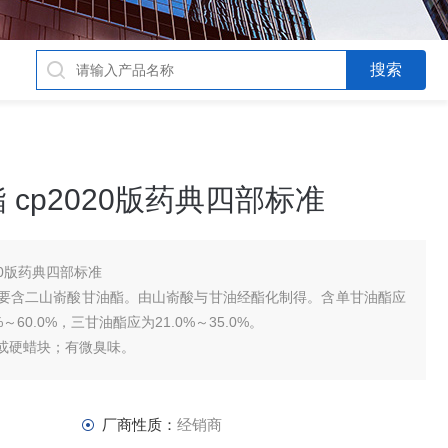
cp2020版药典四部标准
20版药典四部标准
要含二山嵛酸甘油酯。由山嵛酸与甘油经酯化制得。含单甘油酯应
%～60.0%，三甘油酯应为21.0%～35.0%。
硬蜡块；有微臭味。
中几乎不溶。
厂商性质：
经销商