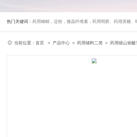
热门关键词：
药用糊精，淀粉，微晶纤维素，药用明胶、药用蔗糖、吐温80、丙二醇、冰醋酸、泊洛沙姆、乳膏基质、药用淀粉、药用糊精、硬脂酸镁、聚丙烯酸树脂系列、羧甲基淀粉钠、羧甲基纤维素钠、可溶性淀粉
当前位置：
首页
>
产品中心
>
药用辅料二类
>
药用级山嵛酸