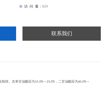
访 问 量：
624
联系我们
化制得。含单甘油酯应为
～
，二甘油酯应为
～
15.0%
23.0%
40.0%