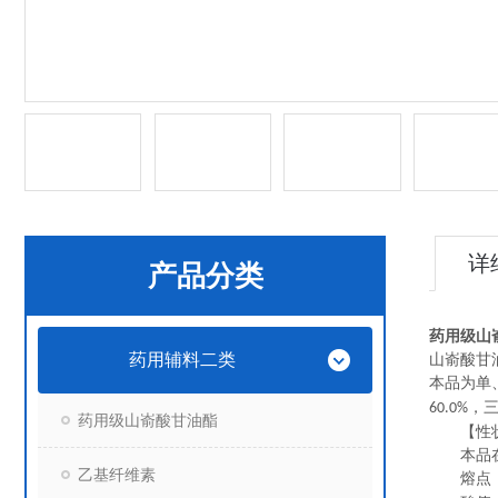
详
产品分类
药用级山嵛
药用辅料二类
山嵛酸甘
本品为单
，
60.0%
药用级山嵛酸甘油酯
【性状】
本品在三
乙基纤维素
熔点