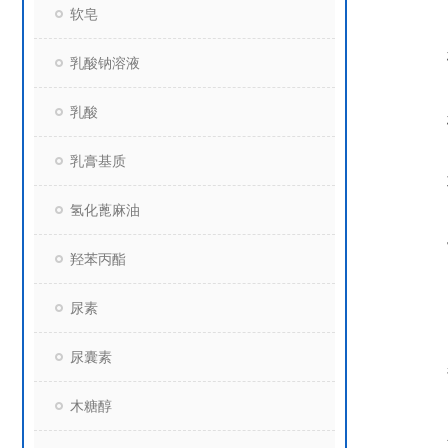
软皂
乳酸钠溶液
乳酸
乳膏基质
氢化蓖麻油
羟苯丙酯
尿素
尿囊素
木糖醇