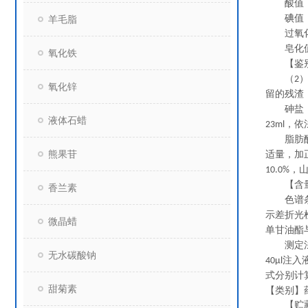
酸值
碘值
羊毛脂
过氧
皂化
氧化铁
【鉴别
（
2
氧化锌
留的残渣
砷盐
液体石蜡
，依
23ml
脂肪酸
熊果苷
适量，加
，
10.0%
【含量
香兰素
色谱条
示差折光
微晶蜡
单甘油酯
测定
无水碳酸钠
注入
40μl
式分别计
甜菊素
【类别】
【贮藏