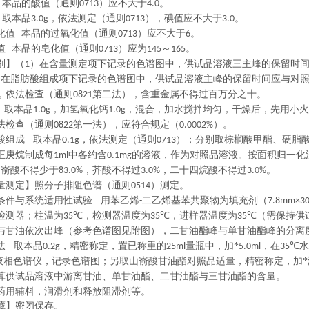
本品的酸值（通则
）应不大于
。
0713
4.0
取本品
，依法测定（通则
），碘值应不大于
。
3.0g
0713
3.0
化值
本品的过氧化值（通则
）应不大于
。
0713
6
值
本品的皂化值（通则
）应为
～
。
0713
145
165
】（
）在含量测定项下记录的色谱图中，供试品溶液三主峰的保留时
1
）在脂肪酸组成项下记录的色谱图中，供试品溶液主峰的保留时间应与对
，依法检查（通则
第二法），含重金属不得过百万分之十。
0821
取本品
，加氢氧化钙
，混合，加水搅拌均匀，干燥后，先用小火
1.0g
1.0g
法检查（通则
第一法），应符合规定（
）。
0822
0.0002%
组成
取本品
，依法测定（通则
）；分别取棕榈酸甲酯、硬脂
0.1g
0713
正庚烷制成每
中各约含
的溶液，作为对照品溶液。按面积归一化
1ml
0.1mg
山嵛酸不得少于
，芥酸不得过
，二十四烷酸不得过
。
83.0%
3.0%
3.0%
测定】照分子排阻色谱（通则
）测定。
0514
件与系统适用性试验
用苯乙烯
二乙烯基苯共聚物为填充剂（
-
7.8mm×3
检测器；柱温为
，检测器温度为
，进样器温度为
（需保持供
35℃
35℃
35℃
与甘油依次出峰（参考色谱图见附图），二甘油酯峰与单甘油酯峰的分离
法
取本品
，精密称定，置已称重的
量瓶中，加*
，在
水
0.2g
25ml
5.0ml
35℃
液相色谱仪，记录色谱图；另取山嵛酸甘油酯对照品适量，精密称定，加*
算供试品溶液中游离甘油、单甘油酯、二甘油酯与三甘油酯的含量。
药用辅料，润滑剂和释放阻滞剂等。
】密闭保存。