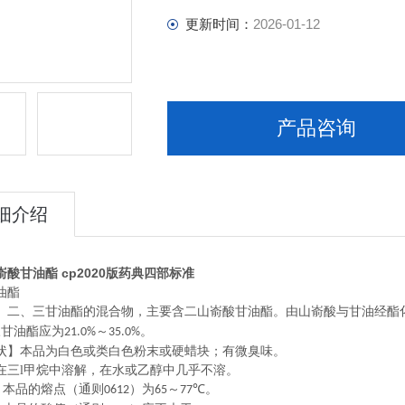
更新时间：
2026-01-12
产品咨询
细介绍
酸甘油酯 cp2020版药典四部标准
油酯
、二、三甘油酯的混合物，主要含二山嵛酸甘油酯。由山嵛酸与甘油经酯
三甘油酯应为
～
。
21.0%
35.0%
本品为白色或类白色粉末或硬蜡块；有微臭味。
l甲烷中溶解，在水或乙醇中几乎不溶。
本品的熔点（通则
）为
～
。
0612
65
77℃