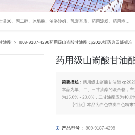
、甘露醇、羟丙纤维素、羟丙基甲基纤维素、乳糖、交联聚维酮、交联羧甲基纤维素钠、聚乙二醇（PEG）系列、二氧化硅、聚乙烯吡咯烷酮、十八醇、十六醇、预交化淀粉、微晶纤维素、甲基纤维素、乙基纤维素，三氯蔗糖，麝香草酚，药用蜂蜜，
甘油酯
> I809-9187-4298药用级山嵛酸甘油酯 cp2020版药典四部标准
药用级山嵛酸甘油酯 
简要描述：
药用级山嵛酸甘油酯 cp20
本品为单、二、三甘油酯的混合物，主
为15.0%～23.0%，二甘油酯应为40.0
【性状】本品为白色或类白色粉末或
本品在三l甲烷中溶解，在水或乙醇
产品型号：
I809-9187-4298