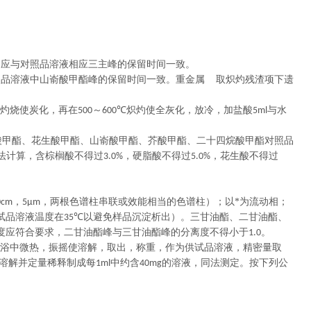
间应与对照品溶液相应三主峰的保留时间一致。
照品溶液中山嵛酸甲酯峰的保留时间一致。重金属 取炽灼残渣项下遗
灼烧使炭化，再在
～
炽灼使全灰化，放冷，加盐酸
与水
500
600℃
5ml
酸甲酯、花生酸甲酯、山嵛酸甲酯、芥酸甲酯、二十四烷酸甲酯对照品
法计算，含棕榈酸不得过
，硬脂酸不得过
，花生酸不得过
3.0%
5.0%
，
，两根色谱柱串联或效能相当的色谱柱）；以*为流动相；
0cm
5μm
试品溶液温度在
以避免样品沉淀析出）。三甘油酯、二甘油酯、
35℃
度应符合要求，二甘油酯峰与三甘油酯峰的分离度不得小于
。
1.0
浴中微热，振摇使溶解，取出，称重，作为供试品溶液，精密量取
溶解并定量稀释制成每
中约含
的溶液，同法测定。按下列公
1ml
40mg