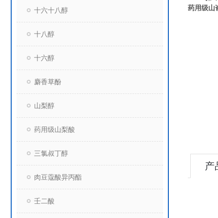
药用级山嵛
十六十八醇
十八醇
十六醇
麝香草酚
山梨醇
药用级山梨酸
三氯叔丁醇
产
肉豆蔻酸异丙酯
壬二酸