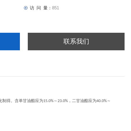
访 问 量：
851
联系我们
化制得。含单甘油酯应为
～
，二甘油酯应为
～
15.0%
23.0%
40.0%