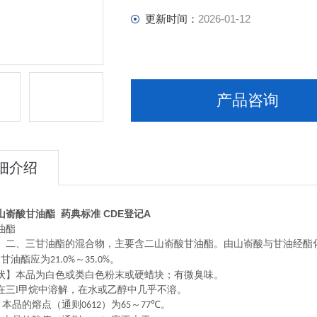
更新时间：
2026-01-12
产品咨询
细介绍
山嵛酸甘油酯 药典标准 CDE登记A
油酯
、二、三甘油酯的混合物，主要含二山嵛酸甘油酯。由山嵛酸与甘油经酯
三甘油酯应为
～
。
21.0%
35.0%
本品为白色或类白色粉末或硬蜡块；有微臭味。
l甲烷中溶解，在水或乙醇中几乎不溶。
本品的熔点（通则
）为
～
。
0612
65
77℃