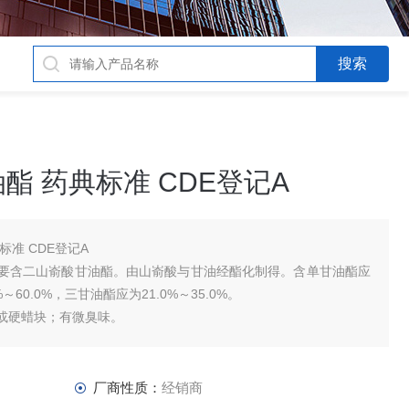
酯 药典标准 CDE登记A
准 CDE登记A
要含二山嵛酸甘油酯。由山嵛酸与甘油经酯化制得。含单甘油酯应
%～60.0%，三甘油酯应为21.0%～35.0%。
硬蜡块；有微臭味。
中几乎不溶。
厂商性质：
经销商