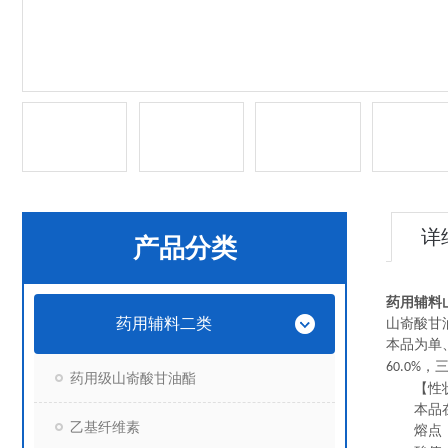
详
产品分类
药用辅料
药用辅料二类
山嵛酸甘
本品为单
，
60.0%
药用级山嵛酸甘油酯
【性状】
本品在三
乙基纤维素
熔点