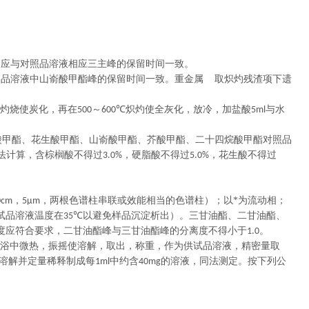
间应与对照品溶液相应三主峰的保留时间一致。
照品溶液中山嵛酸甲酯峰的保留时间一致。重金属 取炽灼残渣项下遗
灼烧使炭化，再在
～
炽灼使全灰化，放冷，加盐酸
与水
500
600℃
5ml
酸甲酯、花生酸甲酯、山嵛酸甲酯、芥酸甲酯、二十四烷酸甲酯对照品
法计算，含棕榈酸不得过
，硬脂酸不得过
，花生酸不得过
3.0%
5.0%
，
，两根色谱柱串联或效能相当的色谱柱）；以*为流动相；
0cm
5μm
试品溶液温度在
以避免样品沉淀析出）。三甘油酯、二甘油酯、
35℃
度应符合要求，二甘油酯峰与三甘油酯峰的分离度不得小于
。
1.0
浴中微热，振摇使溶解，取出，称重，作为供试品溶液，精密量取
溶解并定量稀释制成每
中约含
的溶液，同法测定。按下列公
1ml
40mg