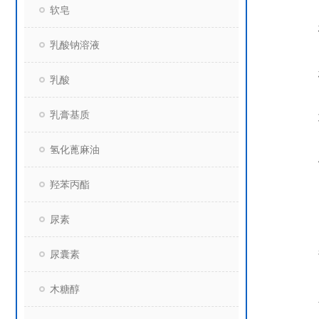
软皂
乳酸钠溶液
乳酸
乳膏基质
氢化蓖麻油
羟苯丙酯
尿素
尿囊素
木糖醇