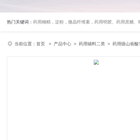
热门关键词：
药用糊精，淀粉，微晶纤维素，药用明胶、药用蔗糖、吐温80、丙二醇、冰醋酸、泊洛沙姆、乳膏基质、药用淀粉、药用糊精、硬脂酸镁、聚丙烯酸树脂系列、羧甲基淀粉钠、羧甲基纤维素钠、可溶性淀粉
当前位置：
首页
>
产品中心
>
药用辅料二类
>
药用级山嵛酸