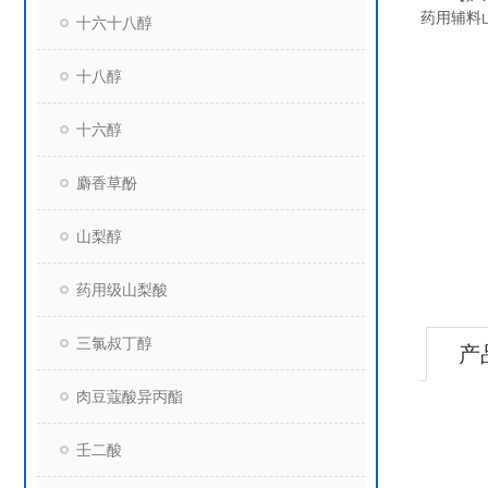
药用辅料
十六十八醇
十八醇
十六醇
麝香草酚
山梨醇
药用级山梨酸
三氯叔丁醇
产
肉豆蔻酸异丙酯
壬二酸