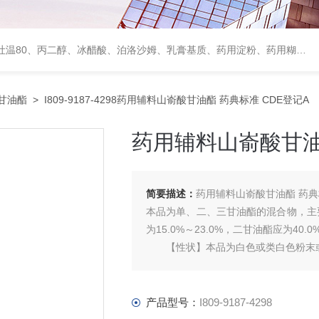
、甘露醇、羟丙纤维素、羟丙基甲基纤维素、乳糖、交联聚维酮、交联羧甲基纤维素钠、聚乙二醇（PEG）系列、二氧化硅、聚乙烯吡咯烷酮、十八醇、十六醇、预交化淀粉、微晶纤维素、甲基纤维素、乙基纤维素，三氯蔗糖，麝香草酚，药用蜂蜜，
甘油酯
> I809-9187-4298药用辅料山嵛酸甘油酯 药典标准 CDE登记A
药用辅料山嵛酸甘油
简要描述：
药用辅料山嵛酸甘油酯 药典标
本品为单、二、三甘油酯的混合物，主
为15.0%～23.0%，二甘油酯应为40.0
【性状】本品为白色或类白色粉末或
本品在三l甲烷中溶解，在水或乙醇
产品型号：
I809-9187-4298