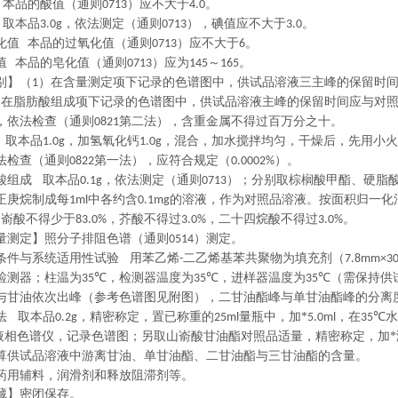
本品的酸值（通则
）应不大于
。
0713
4.0
取本品
，依法测定（通则
），碘值应不大于
。
3.0g
0713
3.0
化值
本品的过氧化值（通则
）应不大于
。
0713
6
值
本品的皂化值（通则
）应为
～
。
0713
145
165
】（
）在含量测定项下记录的色谱图中，供试品溶液三主峰的保留时
1
）在脂肪酸组成项下记录的色谱图中，供试品溶液主峰的保留时间应与对
，依法检查（通则
第二法），含重金属不得过百万分之十。
0821
取本品
，加氢氧化钙
，混合，加水搅拌均匀，干燥后，先用小火
1.0g
1.0g
法检查（通则
第一法），应符合规定（
）。
0822
0.0002%
组成
取本品
，依法测定（通则
）；分别取棕榈酸甲酯、硬脂
0.1g
0713
正庚烷制成每
中各约含
的溶液，作为对照品溶液。按面积归一化
1ml
0.1mg
山嵛酸不得少于
，芥酸不得过
，二十四烷酸不得过
。
83.0%
3.0%
3.0%
测定】照分子排阻色谱（通则
）测定。
0514
件与系统适用性试验
用苯乙烯
二乙烯基苯共聚物为填充剂（
-
7.8mm×3
检测器；柱温为
，检测器温度为
，进样器温度为
（需保持供
35℃
35℃
35℃
与甘油依次出峰（参考色谱图见附图），二甘油酯峰与单甘油酯峰的分离
法
取本品
，精密称定，置已称重的
量瓶中，加*
，在
水
0.2g
25ml
5.0ml
35℃
液相色谱仪，记录色谱图；另取山嵛酸甘油酯对照品适量，精密称定，加*
算供试品溶液中游离甘油、单甘油酯、二甘油酯与三甘油酯的含量。
药用辅料，润滑剂和释放阻滞剂等。
】密闭保存。