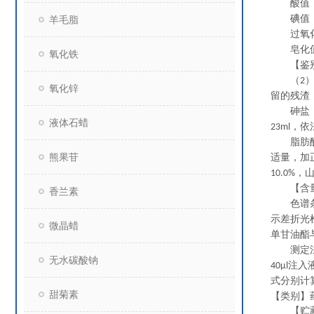
酸值
碘值
羊毛脂
过氧
皂化
氧化铁
【鉴别
（
2
氧化锌
留的残渣
砷盐
液体石蜡
，依
23ml
脂肪酸
熊果苷
适量，加
，
10.0%
【含量
香兰素
色谱条
示差折光
微晶蜡
单甘油酯
测定
无水碳酸钠
注入
40μl
式分别计
甜菊素
【类别】
【贮藏