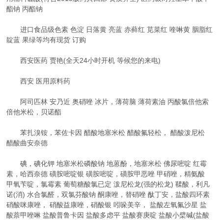
酯钠 丙酯钠
进口食品级色素 色淀 日落黄 亮蓝 赤藓红 苋菜红 喹啉黄 胭脂红
靛蓝 果绿等均有现货 订购
西安医药 贾艳(全天24小时开机 等候您的来电)
西安 医用原料药
阿司匹林 安乃近 奥硝唑 冰片，薄荷脑 薄荷素油 丙酸氯倍他索
倍他米松，贝诺酯
苯扎溴铵，苯佐卡因 醋酸地塞米松 醋酸氟轻松， 醋酸泼尼松
醋酸曲安奈德
碘，碘化钾 地塞米松磷酸钠 地蒽酚，地塞米松 佛尿嘧啶 红霉
素，哈西奈德 磺胺嘧啶银 磺胺嘧啶，磺胺甲恶唑 甲硝唑，精氨酸
甲氧苄啶，氯霉素 葡萄糖酸氯已定 泼尼松龙(强的松龙) 鞣酸，利凡
诺(消) 水合氯醛，双氯芬酸钠 酮康唑，替硝唑 酞丁安，盐酸四环素
硝酸咪康唑， 硝酸益康唑，硝酸银 吲哚美辛， 盐酸左氧氟沙星 盐
酸萘甲唑啉 盐酸普鲁卡因 盐酸多虑平 盐酸赛庚啶 盐酸小檗碱(盐酸