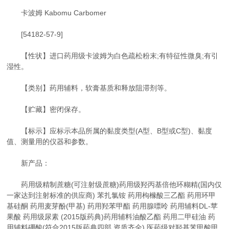
卡波姆 Kabomu Carbomer
[54182-57-9]
【性状】进口药用级卡波姆为白色疏松粉末;有特征性微臭;有引
湿性。
【类别】药用辅料，软膏基质和释放阻滞剂等。
【贮藏】密闭保存。
【标示】应标示本品所属的黏度类型(A型、B型或C型)、黏度
值、测量用的仪器和参数。
新产品：
药用级精制蔗糖(可注射级蔗糖)药用级羟丙基倍他环糊精(国内仅
一家达到注射标准的供应商) 苯扎氯铵 药用枸橼酸三乙酯 药用环甲
基硅酮 药用麦芽酚(甲基) 药用羟苯甲酯 药用腺嘌呤 药用辅料DL-苹
果酸 药用级尿素 (2015版药典)药用辅料油酸乙酯 药用二甲硅油 药
用辅料硼酸(符合2015版药典四部 资质齐全) 医药级对羟基苯甲酸甲