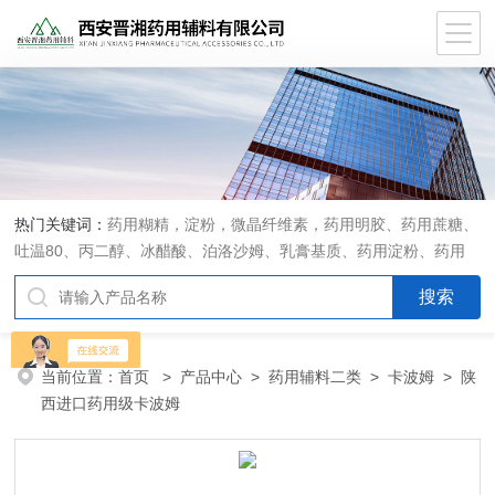
热门关键词：
药用糊精，淀粉，微晶纤维素，药用明胶、药用蔗糖、
吐温80、丙二醇、冰醋酸、泊洛沙姆、乳膏基质、药用淀粉、药用
糊精、硬脂酸镁、聚丙烯酸树脂系列、羧甲基淀粉钠、羧甲基纤维素
钠、可溶性淀粉、甘露醇、羟丙纤维素、羟丙基甲基纤维素、乳糖、
交联聚维酮、交联羧甲基纤维素钠、聚乙二醇（PEG）系列、二氧化
硅、聚乙烯吡咯烷酮、十八醇、十六醇、预交化淀粉、微晶纤维素、
当前位置：
首页
>
产品中心
>
药用辅料二类
>
卡波姆
> 陕
甲基纤维素、乙基纤维素，三氯蔗糖，麝香草酚，药用蜂蜜，
西进口药用级卡波姆