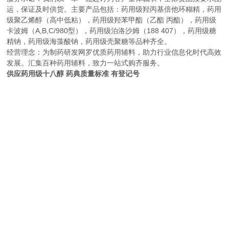
运，保证及时供货。主要产品包括：药用级羟丙基倍他环糊精，药用
级聚乙烯醇（高中低粘），药用级羟苯甲酯（乙酯 丙酯），药用级
卡波姆（A,B,C/980型），药用级泊洛沙姆（188 407），药用级糖
精钠，药用级海藻酸钠，药用级壳聚糖等品种齐全。
经营理念：为制药研发网罗优质药用辅料，助力行业信息化时代高效
发展。汇集百种药用辅料，致力一站式购齐服务。
供应药用级十八醇 药典质量标准 有登记号