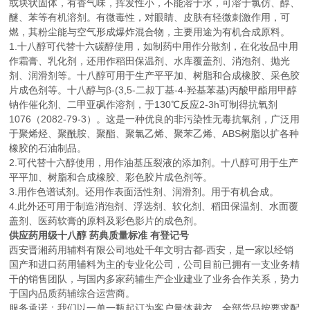
或块状固体，有香气味，挥发性小，不能溶于水，可溶于氯仿、醇、
醚、苯等有机溶剂。有微毒性，对眼睛、皮肤有轻微刺激作用，可
燃，其粉尘能与空气形成爆炸混合物，主要用途为有机合成原料。
1.十八醇可代替十六碳醇使用，如制药中用作分散剂，在化妆品中用
作霜膏、乳化剂，还用作稻田保温剂、水库覆盖剂、消泡剂、抛光
剂、润滑剂等。十八醇可用于生产平平加、树脂和合成橡胶、采色胶
片成色剂等。十八醇与β-(3,5-二叔丁基-4-羟基苯基)丙酸甲酯用甲醇
钠作催化剂、二甲亚砜作溶剂，于130℃反应2-3h可制得抗氧剂
1076（2082-79-3）。这是一种优良的非污染性无毒抗氧剂，广泛用
于聚烯烃、聚酰胺、聚酯、聚氯乙烯、聚苯乙烯、ABS树脂以扩各种
橡胶的石油制品。
2.可代替十六醇使用，用作油基压裂液的添加剂。十八醇可用于生产
平平加、树脂和合成橡胶、彩色胶片成色剂等。
3.用作色谱试剂。还用作表面活性剂、润滑剂。用于有机合成。
4.此外还可用于制造消泡剂、浮选剂、软化剂、稻田保温剂、水面覆
盖剂、医药软膏的原料及彩色影片的成色剂。
供应药用级十八醇 药典质量标准 有登记号
西安晋湘药用辅料有限公司地处千年文明古都-西安，是一家以经销
国产和进口药用辅料为主的专业化公司，公司目前已拥有一支业务精
干的销售团队，与国内多家药辅生产企业建业了业务合作关系，势力
于国内品质药辅综合运营商。
服务承诺：我们以一单一瓶起订为客户量体裁衣，全部货品按要求配