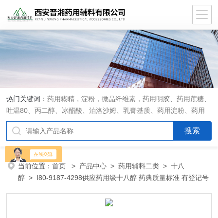
热门关键词：
药用糊精，淀粉，微晶纤维素，药用明胶、药用蔗糖、
吐温80、丙二醇、冰醋酸、泊洛沙姆、乳膏基质、药用淀粉、药用
糊精、硬脂酸镁、聚丙烯酸树脂系列、羧甲基淀粉钠、羧甲基纤维素
钠、可溶性淀粉、甘露醇、羟丙纤维素、羟丙基甲基纤维素、乳糖、
交联聚维酮、交联羧甲基纤维素钠、聚乙二醇（PEG）系列、二氧化
硅、聚乙烯吡咯烷酮、十八醇、十六醇、预交化淀粉、微晶纤维素、
当前位置：
首页
>
产品中心
>
药用辅料二类
>
十八
甲基纤维素、乙基纤维素，三氯蔗糖，麝香草酚，药用蜂蜜，
醇
> I80-9187-4298供应药用级十八醇 药典质量标准 有登记号