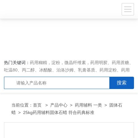
热门关键词：
药用糊精，淀粉，微晶纤维素，药用明胶、药用蔗糖、
吐温80、丙二醇、冰醋酸、泊洛沙姆、乳膏基质、药用淀粉、药用
糊精、硬脂酸镁、聚丙烯酸树脂系列、羧甲基淀粉钠、羧甲基纤维素
钠、可溶性淀粉、甘露醇、羟丙纤维素、羟丙基甲基纤维素、乳糖、
交联聚维酮、交联羧甲基纤维素钠、聚乙二醇（PEG）系列、二氧化
硅、聚乙烯吡咯烷酮、十八醇、十六醇、预交化淀粉、微晶纤维素、
当前位置：
首页
>
产品中心
>
药用辅料 一类
>
固体石
甲基纤维素、乙基纤维素，三氯蔗糖，麝香草酚，药用蜂蜜，
蜡
> 25kg药用辅料固体石蜡 符合药典标准