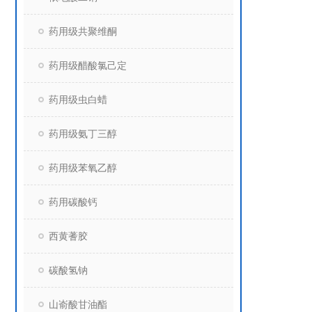
药用级共聚维酮
药用级醋酸氯己定
药用级虫白蜡
药用级氨丁三醇
药用级苯氧乙醇
药用碳酸钙
西黄蓍胶
碳酸氢钠
山嵛酸甘油酯