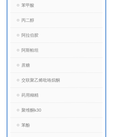
苯甲酸
丙二醇
阿拉伯胶
阿斯帕坦
蔗糖
交联聚乙烯吡咯烷酮
药用糊精
聚维酮k30
苯酚