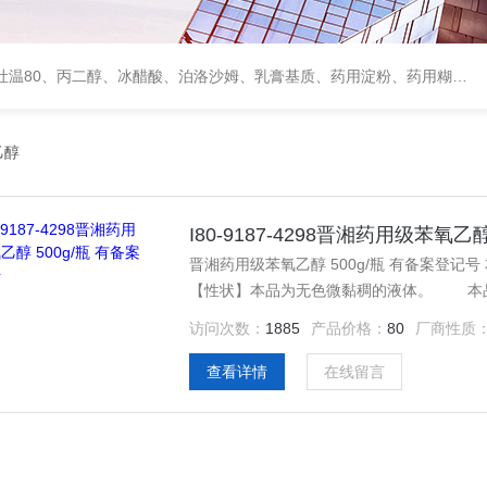
、甘露醇、羟丙纤维素、羟丙基甲基纤维素、乳糖、交联聚维酮、交联羧甲基纤维素钠、聚乙二醇（PEG）系列、二氧化硅、聚乙烯吡咯烷酮、十八醇、十六醇、预交化淀粉、微晶纤维素、甲基纤维素、乙基纤维素，三氯蔗糖，麝香草酚，药用蜂蜜，
乙醇
I80-9187-4298晋湘药用级苯氧乙
晋湘药用级苯氧乙醇 500g/瓶 有备案登记号 本品为2-苯氧基乙醇。含C8H10O2应为98.0%～102.0%。
【性状】本品为无色微黏稠的液体。 本
访问次数：
1885
产品价格：
80
厂商性质
查看详情
在线留言