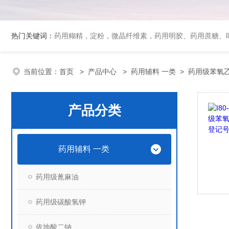
热门关键词：
药用糊精，淀粉，微晶纤维素，药用明胶、药用蔗糖、吐温80、丙二醇、冰醋酸、泊洛沙姆、乳膏基质、药用淀粉、药用糊精、硬脂酸镁、聚丙烯酸树脂系列、羧甲基淀粉钠、羧甲基纤维素钠、可溶性淀粉
当前位置：
首页
>
产品中心
>
药用辅料 一类
>
药用级苯氧
产品分类
药用辅料 一类
药用级蓖麻油
药用级碳酸氢钾
依地酸二钠