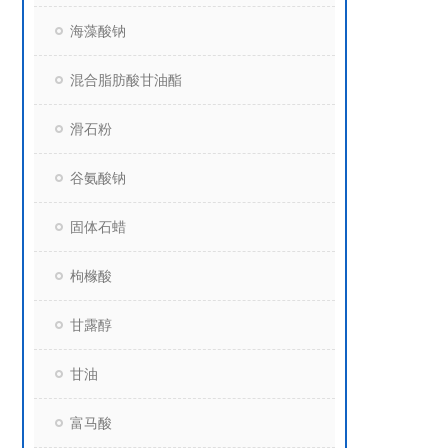
海藻酸钠
混合脂肪酸甘油酯
滑石粉
谷氨酸钠
固体石蜡
枸橼酸
甘露醇
甘油
富马酸