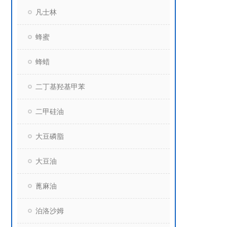
凡士林
蜂蜜
蜂蜡
二丁基羟基甲苯
二甲硅油
大豆磷脂
大豆油
蓖麻油
泊洛沙姆