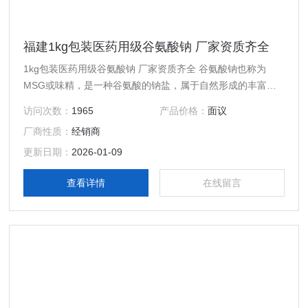
福建1kg包装医药用级谷氨酸钠 厂家资质齐全
1kg包装医药用级谷氨酸钠 厂家资质齐全 谷氨酸钠也称为
MSG或味精，是一种谷氨酸的钠盐，属于自然形成的丰富的
非必需氨基酸之一 中文名称 谷氨酸钠 外观 ：白色结晶 CAS
访问次数：
1965
产品价格：
面议
登录号：142-47-2 缩写：MS 化学式 ：C5H8NNaO4
厂商性质：
经销商
更新日期：
2026-01-09
查看详情
在线留言