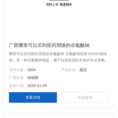
广西哪里可以买到医药用级的谷氨酸钠
哪里可以买到医药用级的谷氨酸钠 谷氨酸钠也称为MSG或味
精，是一种谷氨酸的钠盐，属于自然形成的丰富的非必需氨基
酸之一 中文名称 谷氨酸钠 外观 ：白色结晶 CAS登录号：
访问次数：
1604
产品价格：
面议
142-47-2 缩写：MS 化学式 ：C5H8NNaO4
厂商性质：
经销商
更新日期：
2026-01-09
查看详情
在线留言