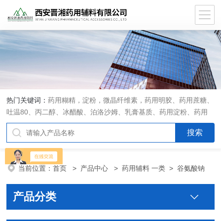
热门关键词：
药用糊精，淀粉，微晶纤维素，药用明胶、药用蔗糖、
吐温80、丙二醇、冰醋酸、泊洛沙姆、乳膏基质、药用淀粉、药用
糊精、硬脂酸镁、聚丙烯酸树脂系列、羧甲基淀粉钠、羧甲基纤维素
钠、可溶性淀粉、甘露醇、羟丙纤维素、羟丙基甲基纤维素、乳糖、
交联聚维酮、交联羧甲基纤维素钠、聚乙二醇（PEG）系列、二氧化
硅、聚乙烯吡咯烷酮、十八醇、十六醇、预交化淀粉、微晶纤维素、
当前位置：
首页
>
产品中心
>
药用辅料 一类
>
谷氨酸钠
甲基纤维素、乙基纤维素，三氯蔗糖，麝香草酚，药用蜂蜜，
产品分类