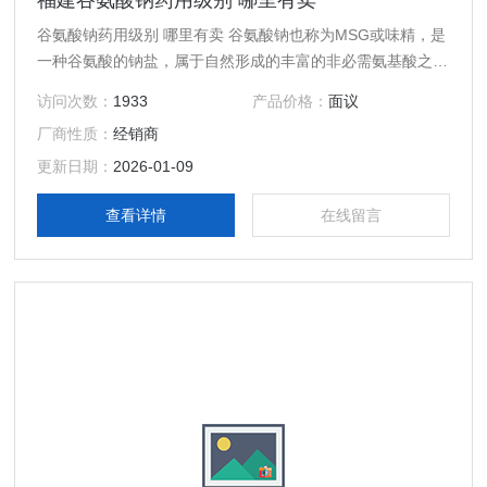
福建谷氨酸钠药用级别 哪里有卖
谷氨酸钠药用级别 哪里有卖 谷氨酸钠也称为MSG或味精，是
一种谷氨酸的钠盐，属于自然形成的丰富的非必需氨基酸之一
中文名称 谷氨酸钠 外观 ：白色结晶 CAS登录号：142-47-2
访问次数：
1933
产品价格：
面议
缩写：MS 化学式 ：C5H8NNaO4
厂商性质：
经销商
更新日期：
2026-01-09
查看详情
在线留言