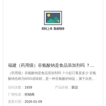
福建（药用级）谷氨酸钠是食品添加剂吗 ？小起订量是多少
（药用级）谷氨酸钠是食品添加剂吗 ？小起订量是多少 谷氨
酸钠也称为MSG或味精，是一种谷氨酸的钠盐，属于自然形
成的丰富的非必需氨基酸之一 中文名称 谷氨酸钠 外观 ：白
访问次数：
1839
产品价格：
面议
色结晶 CAS登录号：142-47-2 缩写：MS 化学式 ：
厂商性质：
经销商
C5H8NNaO4
更新日期：
2026-01-09