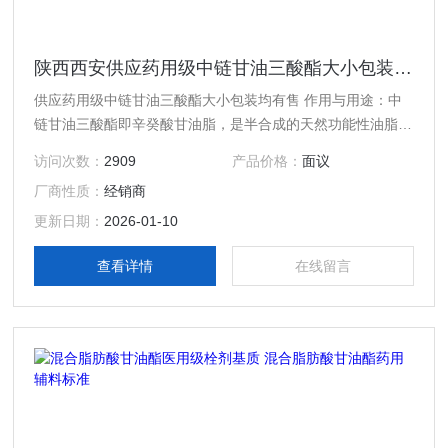
陕西西安供应药用级中链甘油三酸酯大小包装均有售
供应药用级中链甘油三酸酯大小包装均有售 作用与用途：中
链甘油三酸酯即辛癸酸甘油脂，是半合成的天然功能性油脂，
具国内外多年来应用安全可靠，具有很广阔的应用领域和使用
访问次数：
2909
产品价格：
面议
价值，欧美国家简称为MCT。该产品可广泛应用于药品、食
厂商性质：
经销商
品、保健品及化妆品等方面。
更新日期：
2026-01-10
查看详情
在线留言