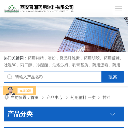
热门关键词：
药用糊精，淀粉，微晶纤维素，药用明胶、药用蔗糖、
吐温80、丙二醇、冰醋酸、泊洛沙姆、乳膏基质、药用淀粉、药用
糊精、硬脂酸镁、聚丙烯酸树脂系列、羧甲基淀粉钠、羧甲基纤维素
钠、可溶性淀粉、甘露醇、羟丙纤维素、羟丙基甲基纤维素、乳糖、
交联聚维酮、交联羧甲基纤维素钠、聚乙二醇（PEG）系列、二氧化
硅、聚乙烯吡咯烷酮、十八醇、十六醇、预交化淀粉、微晶纤维素、
当前位置：
首页
>
产品中心
>
药用辅料 一类
>
甘油
甲基纤维素、乙基纤维素，三氯蔗糖，麝香草酚，药用蜂蜜，
产品分类