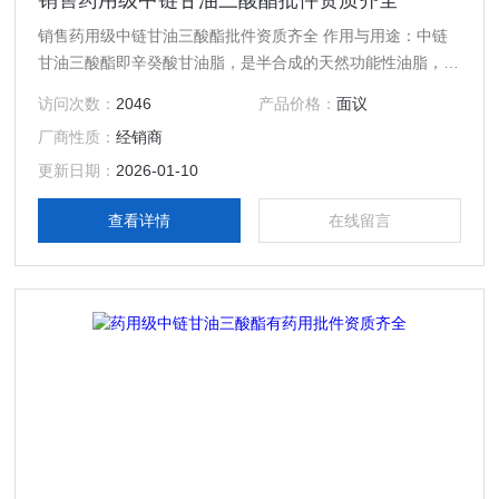
销售药用级中链甘油三酸酯批件资质齐全
销售药用级中链甘油三酸酯批件资质齐全 作用与用途：中链
甘油三酸酯即辛癸酸甘油脂，是半合成的天然功能性油脂，具
国内外多年来应用安全可靠，具有很广阔的应用领域和使用价
访问次数：
2046
产品价格：
面议
值，欧美国家简称为MCT。该产品可广泛应用于药品、食
厂商性质：
经销商
品、保健品及化妆品等方面。
更新日期：
2026-01-10
查看详情
在线留言