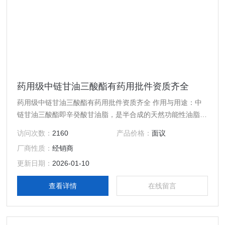
药用级中链甘油三酸酯有药用批件资质齐全
药用级中链甘油三酸酯有药用批件资质齐全 作用与用途：中
链甘油三酸酯即辛癸酸甘油脂，是半合成的天然功能性油脂，
具国内外多年来应用安全可靠，具有很广阔的应用领域和使用
访问次数：
2160
产品价格：
面议
价值，欧美国家简称为MCT。该产品可广泛应用于药品、食
厂商性质：
经销商
品、保健品及化妆品等方面。
更新日期：
2026-01-10
查看详情
在线留言