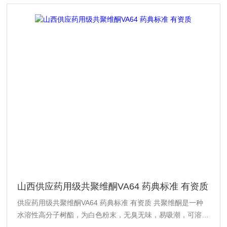
山西供应药用级共聚维酮VA64 药典标准 有资质
供应药用级共聚维酮VA64 药典标准 有资质 共聚维酮是一种
水溶性高分子树酯，为白色粉末，无臭无味，易吸潮，可溶于