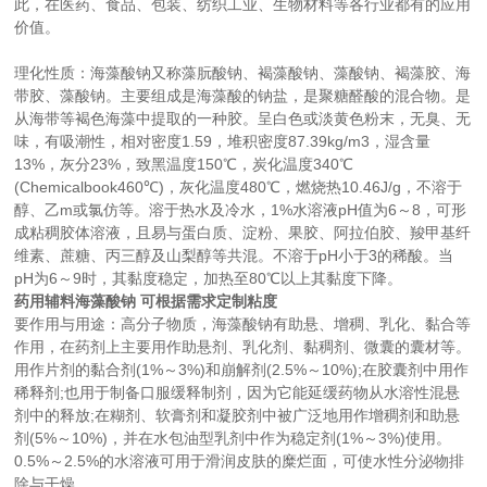
此，在医药、食品、包装、纺织工业、生物材料等各行业都有的应用
价值。
理化性质：海藻酸钠又称藻朊酸钠、褐藻酸钠、藻酸钠、褐藻胶、海
带胶、藻酸钠。主要组成是海藻酸的钠盐，是聚糖醛酸的混合物。是
从海带等褐色海藻中提取的一种胶。呈白色或淡黄色粉末，无臭、无
味，有吸潮性，相对密度1.59，堆积密度87.39kg/m3，湿含量
13%，灰分23%，致黑温度150℃，炭化温度340℃
(Chemicalbook460℃)，灰化温度480℃，燃烧热10.46J/g，不溶于
醇、乙m或氯仿等。溶于热水及冷水，1%水溶液pH值为6～8，可形
成粘稠胶体溶液，且易与蛋白质、淀粉、果胶、阿拉伯胶、羧甲基纤
维素、蔗糖、丙三醇及山梨醇等共混。不溶于pH小于3的稀酸。当
pH为6～9时，其黏度稳定，加热至80℃以上其黏度下降。
药用辅料海藻酸钠 可根据需求定制粘度
要作用与用途：高分子物质，海藻酸钠有助悬、增稠、乳化、黏合等
作用，在药剂上主要用作助悬剂、乳化剂、黏稠剂、微囊的囊材等。
用作片剂的黏合剂(1%～3%)和崩解剂(2.5%～10%);在胶囊剂中用作
稀释剂;也用于制备口服缓释制剂，因为它能延缓药物从水溶性混悬
剂中的释放;在糊剂、软膏剂和凝胶剂中被广泛地用作增稠剂和助悬
剂(5%～10%)，并在水包油型乳剂中作为稳定剂(1%～3%)使用。
0.5%～2.5%的水溶液可用于滑润皮肤的糜烂面，可使水性分泌物排
除与干燥。