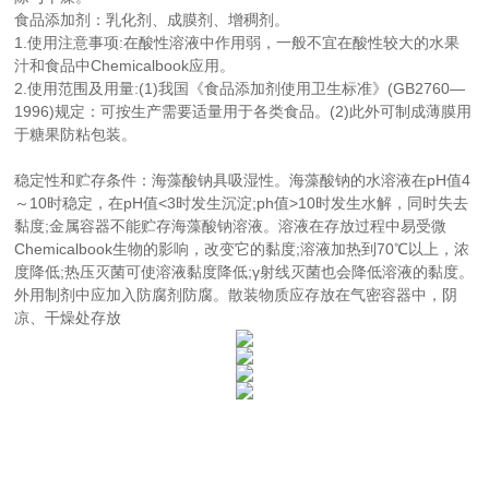
食品添加剂：乳化剂、成膜剂、增稠剂。
1.使用注意事项:在酸性溶液中作用弱，一般不宜在酸性较大的水果
汁和食品中Chemicalbook应用。
2.使用范围及用量:(1)我国《食品添加剂使用卫生标准》(GB2760—
1996)规定：可按生产需要适量用于各类食品。(2)此外可制成薄膜用
于糖果防粘包装。
稳定性和贮存条件：海藻酸钠具吸湿性。海藻酸钠的水溶液在pH值4
～10时稳定，在pH值<3时发生沉淀;ph值>10时发生水解，同时失去
黏度;金属容器不能贮存海藻酸钠溶液。溶液在存放过程中易受微
Chemicalbook生物的影响，改变它的黏度;溶液加热到70℃以上，浓
度降低;热压灭菌可使溶液黏度降低;γ射线灭菌也会降低溶液的黏度。
外用制剂中应加入防腐剂防腐。散装物质应存放在气密容器中，阴
凉、干燥处存放