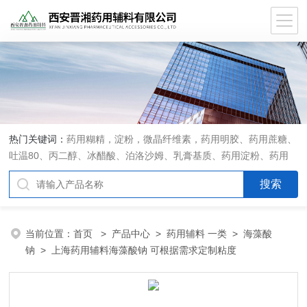
热门关键词：
药用糊精，淀粉，微晶纤维素，药用明胶、药用蔗糖、
吐温80、丙二醇、冰醋酸、泊洛沙姆、乳膏基质、药用淀粉、药用
糊精、硬脂酸镁、聚丙烯酸树脂系列、羧甲基淀粉钠、羧甲基纤维素
钠、可溶性淀粉、甘露醇、羟丙纤维素、羟丙基甲基纤维素、乳糖、
交联聚维酮、交联羧甲基纤维素钠、聚乙二醇（PEG）系列、二氧化
硅、聚乙烯吡咯烷酮、十八醇、十六醇、预交化淀粉、微晶纤维素、
当前位置：
首页
>
产品中心
>
药用辅料 一类
>
海藻酸
甲基纤维素、乙基纤维素，三氯蔗糖，麝香草酚，药用蜂蜜，
钠
> 上海药用辅料海藻酸钠 可根据需求定制粘度