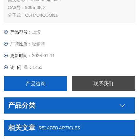
CAS号：9005-38-3
分子式：C5H7O4COONa
类别：药用辅料，助悬剂和阻滞剂等。
贮藏：密封保存。
产品型号：
上海
厂商性质：
经销商
更新时间：
2026-01-11
访 问 量：
1453
产品咨询
联系我们
产品分类
相关文章
RELATED ARTICLES