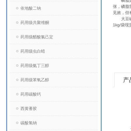
磷脂是人
张，磷脂
依地酸二钠
见效，但
大豆磷脂
药用级共聚维酮
1kg/袋
药用级醋酸氯己定
药用级虫白蜡
药用级氨丁三醇
产
药用级苯氧乙醇
药用碳酸钙
西黄蓍胶
碳酸氢钠