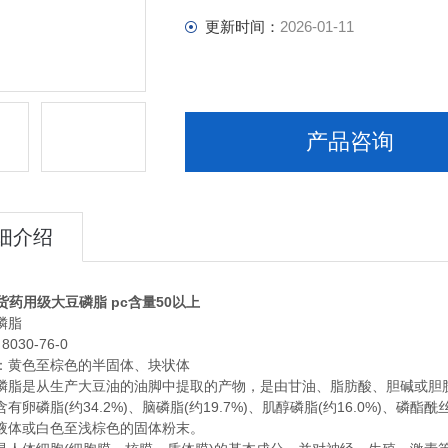
更新时间：
2026-01-11
产品咨询
细介绍
现货药用级大豆磷脂 pc含量50以上
磷脂
30-76-0
黄色至棕色的半固体、块状体
是从生产大豆油的油脚中提取的产物，是由甘油、脂肪酸、胆碱或胆胺
有卵磷脂(约34.2%)、脑磷脂(约19.7%)、肌醇磷脂(约16.0%)、磷酯酰丝
液体或白色至浅棕色的固体粉末。