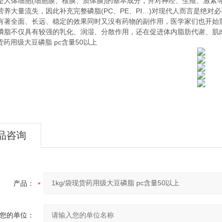
体细胞(细胞膜、核膜、质体膜)的基本成分，并对神经、生殖、激素等
营养大量流失，因此补充完整磷脂(PC、PE、PI…)对现代人而言是绝
有著全面、长远、稳定的效果同时又没有药物的副作用，医学家们也开始
不仅具有较强的乳化、润湿、分散作用，还在促进体内脂肪代谢、肌肉
现货药用级大豆磷脂 pc含量50以上
品咨询
产品：
您的单位：