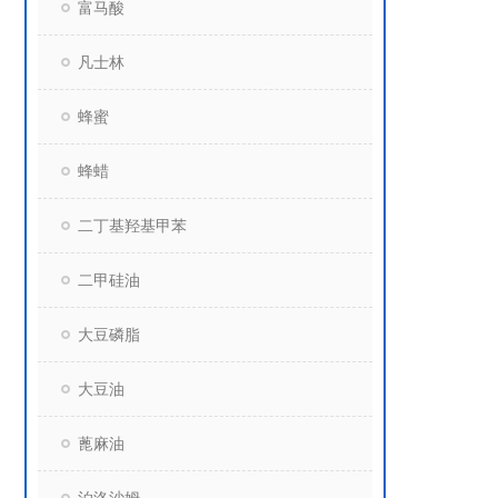
富马酸
凡士林
蜂蜜
蜂蜡
二丁基羟基甲苯
二甲硅油
大豆磷脂
大豆油
蓖麻油