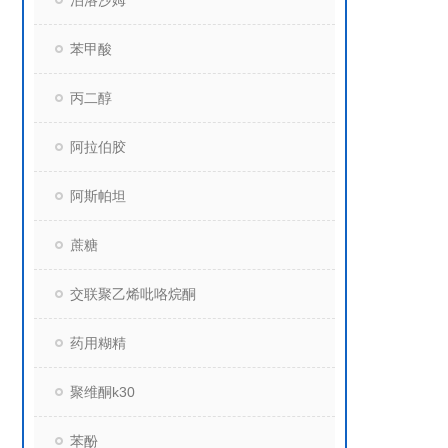
泊洛沙姆
苯甲酸
丙二醇
阿拉伯胶
阿斯帕坦
蔗糖
交联聚乙烯吡咯烷酮
药用糊精
聚维酮k30
苯酚