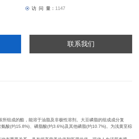
访 问 量：
1147
联系我们
所组成的酯，能溶于油脂及非极性溶剂。大豆磷脂的组成成分复
氨酸(约15.8%)、磷脂酸(约3.6%)及其他磷脂(约10.7%)。为浅黄至棕