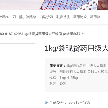
、甘露醇、羟丙纤维素、羟丙基甲基纤维素、乳糖、交联聚维酮、交联羧甲基纤维素钠、聚乙二醇（PEG）系列、二氧化硅、聚乙烯吡咯烷酮、十八醇、十六醇、预交化淀粉、微晶纤维素、甲基纤维素、乙基纤维素，三氯蔗糖，麝香草酚，药用蜂蜜，
I80-9187-42981kg/袋现货药用级大豆磷脂 pc含量50以上
1kg/袋现货药用级
简要描述：
1kg/袋现货药用级大豆磷脂 
型号：药用辅料大豆磷脂 口服大豆磷脂
规格：1kg/袋 25kg
包装：袋装
质量标准：cp2015版
作用：口服用药用辅料，乳化剂，增溶
产品型号：
I80-9187-4298