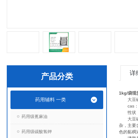
详
产品分类
1kg/袋
药用辅料 一类
大豆
cas：80
性状：
药用级蓖麻油
大豆磷脂
杂，主要含
药用级碳酸氢钾
色的黏稠