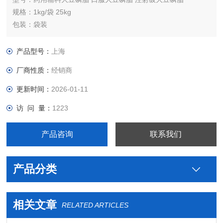
规格：1kg/袋 25kg
包装：袋装
质量标准：cp2015版
作用：口服用药用辅料，乳化剂，增溶剂
产品型号：
上海
厂商性质：
经销商
更新时间：
2026-01-11
访 问 量：
1223
产品咨询
联系我们
产品分类
相关文章
RELATED ARTICLES