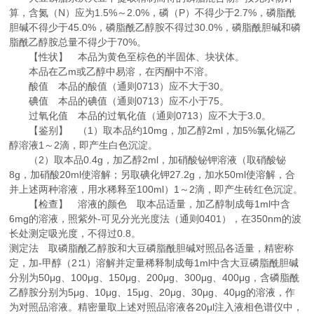
算，含氮（N）应为1.5%～2.0%，磷（P）不得少于2.7%，磷脂酰
胆碱不得少于45.0%，磷脂酰乙醇胺不得过30.0%，磷脂酰胆碱和磷
脂酰乙醇胺总量不得少于70%。
【性状】 本品为黄色至棕色的半固体、块状体。
本品在乙m或乙醇中易溶，在丙酮中不溶。
酸值 本品的酸值（通则0713）应不大于30。
碘值 本品的碘值（通则0713）应不小于75。
过氧化值 本品的过氧化值（通则0713）应不大于3.0。
【鉴别】 （1）取本品约10mg，加乙醇2ml，加5%氯化镉乙
醇溶液1～2滴，即产生白色沉淀。
（2）取本品0.4g，加乙醇2ml，加硝酸铋钾溶液（取硝酸铋
8g，加硝酸20ml使溶解；另取碘化钾27.2g，加水50ml使溶解，合
并上述两种溶液，用水稀释至100ml）1～2滴，即产生砖红色沉淀。
【检查】 溶液的颜色 取本品适量，加乙醇制成每1ml中含
6mg的溶液，照紫外-可见分光光度法（通则0401），在350nm的波
长处测定吸光度，不得过0.8。
测定法 取磷脂酰乙醇胺和大豆磷脂酰胆碱对照品各适量，精密称
定，加-甲醇（2∶1）溶解并定量稀释制成每1ml中含大豆磷脂酰胆碱
分别为50μg、100μg、150μg、200μg、300μg、400μg，含磷脂酰
乙醇胺分别为5μg、10μg、15μg、20μg、30μg、40μg的溶液，作
为对照品溶液。精密量取上述对照品溶液各20μl注入液相色谱仪中，