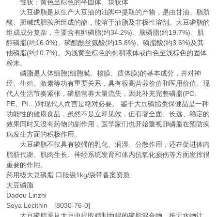
性状：黄色至棕色的半固体、块状体
大豆磷脂是从生产大豆油的油脚中提取的产物，是由甘油、脂肪
酸、胆碱或胆胺所组成的酯，能溶于油脂及非极性溶剂。大豆磷脂的
组成成分复杂，主要含有卵磷脂(约34.2%)、脑磷脂(约19.7%)、肌
醇磷脂(约16.0%)、磷酯酰丝氨酸(约15.8%)、磷脂酸(约3.6%)及其
他磷脂(约10.7%)。为浅黄至棕色的黏稠液体或白色至浅棕色的固体
粉末。
磷脂是人体细胞(细胞膜、核膜、质体膜)的基本成分，并对神
经、生殖、激素等功有重要关系，具有很高营养价值和医用价值。现
代人生活节奏紧张，磷脂营养大量流失，因此补充完整磷脂(PC、
PE、PI…)对现代人而言是绝对必要。 鉴于大豆磷脂类保健品是一种
功能性的健康食品，虽然不是立即见效，但有著全面、长远、稳定的
效果同时又没有药物的副作用，医学家们也开始重视卵磷脂在预防疾
病发生方面的积极作用。
大豆磷脂不仅具有较强的乳化、润湿、分散作用，还在促进体内
脂肪代谢、肌肉生长、神经系统发育和体内抗氧化损伤等方面发挥很
重要的作用。
药用级大豆磷脂 口服级1kg/袋带备案资质
大豆磷脂
Dadou Linzhi
Soya Lecithin [8030-76-0]
大豆磷脂系从大豆中提取精制而得的磷脂混合物。按无水物计