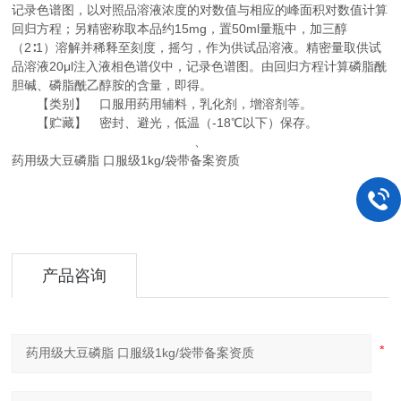
记录色谱图，以对照品溶液浓度的对数值与相应的峰面积对数值计算
回归方程；另精密称取本品约15mg，置50ml量瓶中，加三醇
（2∶1）溶解并稀释至刻度，摇匀，作为供试品溶液。精密量取供试
品溶液20μl注入液相色谱仪中，记录色谱图。由回归方程计算磷脂酰
胆碱、磷脂酰乙醇胺的含量，即得。
【类别】 口服用药用辅料，乳化剂，增溶剂等。
【贮藏】 密封、避光，低温（-18℃以下）保存。
、
药用级大豆磷脂 口服级1kg/袋带备案资质
产品咨询