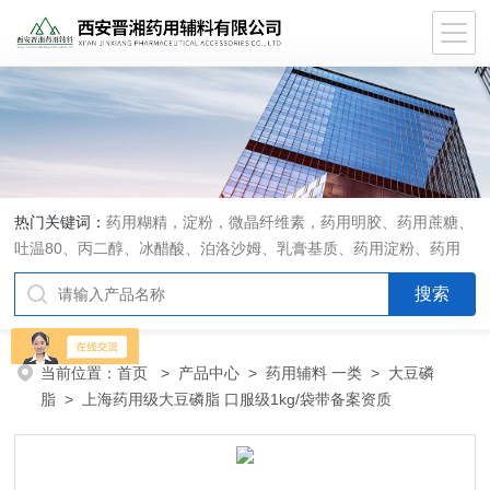
热门关键词：
药用糊精，淀粉，微晶纤维素，药用明胶、药用蔗糖、
吐温80、丙二醇、冰醋酸、泊洛沙姆、乳膏基质、药用淀粉、药用
糊精、硬脂酸镁、聚丙烯酸树脂系列、羧甲基淀粉钠、羧甲基纤维素
钠、可溶性淀粉、甘露醇、羟丙纤维素、羟丙基甲基纤维素、乳糖、
交联聚维酮、交联羧甲基纤维素钠、聚乙二醇（PEG）系列、二氧化
硅、聚乙烯吡咯烷酮、十八醇、十六醇、预交化淀粉、微晶纤维素、
当前位置：
首页
>
产品中心
>
药用辅料 一类
>
大豆磷
甲基纤维素、乙基纤维素，三氯蔗糖，麝香草酚，药用蜂蜜，
脂
> 上海药用级大豆磷脂 口服级1kg/袋带备案资质