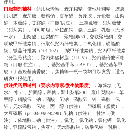
使用。
口服制剂辅料
：
药用级蜂蜜，麦芽糊精，倍他环糊精，胶囊
用明胶，麦芽糖，糖精钠，香草醛，黄原胶，壳聚糖，山梨
醇，木糖醇，甘露醇（口服
/供注），三氯蔗糖，甜菊糖苷
（甜菊素），阿司帕坦，环拉酸钠，氨丁三醇，乳糖（无水
一水），山梨酸，山梨酸钾，聚维酮k30，交联聚维酮，交
联羧甲纤维素钠，低取代羟丙纤维素，二氧化硅，硬脂酸
镁，微晶纤维素（101 102），羧甲纤维素钠，羟丙甲纤维素
（分型号粘度），聚丙烯酸树脂（I II IV）,
羟丙基倍他环糊
精（口服
供注），二丁基羟基甲苯（
BHT）,丁基羟基苯甲
醚（丁基羟基茴香醚），焦糖等
一瓶一袋均可以发货，适合
研发申报使用。
供注类药用辅料（要求内毒素
/微生物限度）
：
海藻糖（无
水
/二水），胆固醇，蔗糖，聚山梨酯80II，聚山梨酯20，苯
甲醇，磷酸氢二钠，磷酸二氢钠，磷酸氢二钾，磷酸二氢
钾，无水磷酸二氢钠，丙二醇（供注），卵磷脂（蛋黄），
大豆磷脂（pc50/80/90/95/98）乳糖（供注），甘油（供
注），依地酸二钠（供注），氯化j，氯化钠，氯化钙，氯化
镁，亚硫酸氢钠，焦亚*，无水醋酸钠，碳酸氢钠，乳酸，