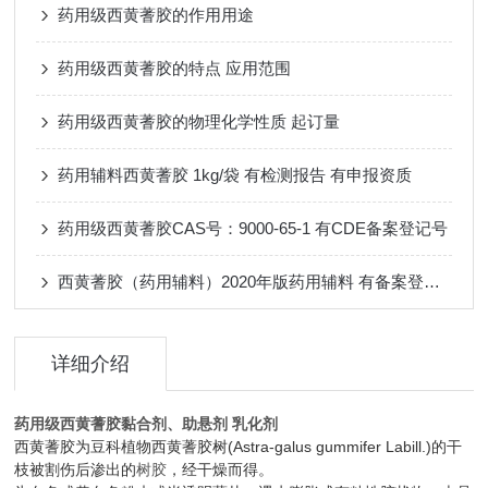
药用级西黄蓍胶的作用用途
药用级西黄蓍胶的特点 应用范围
药用级西黄蓍胶的物理化学性质 起订量
药用辅料西黄蓍胶 1kg/袋 有检测报告 有申报资质
药用级西黄蓍胶CAS号：9000-65-1 有CDE备案登记号
西黄蓍胶（药用辅料）2020年版药用辅料 有备案登记号
详细介绍
药用级西黄蓍胶黏合剂、助悬剂 乳化剂
西黄蓍胶为豆科植物西黄蓍胶树(Astra-galus gummifer Labill.)的干
枝被割伤后渗出的
树胶
，经干燥而得。