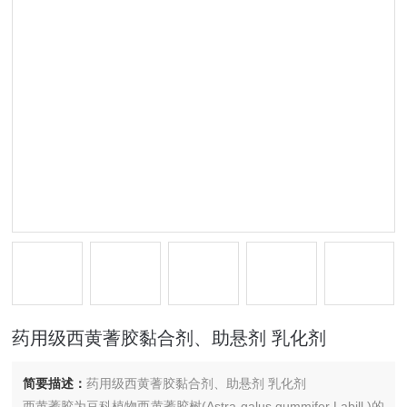
药用级西黄蓍胶黏合剂、助悬剂 乳化剂
简要描述：
药用级西黄蓍胶黏合剂、助悬剂 乳化剂
西黄蓍胶为豆科植物西黄蓍胶树(Astra-galus gummifer Labill.)的