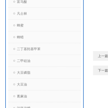
富马酸
凡士林
蜂蜜
蜂蜡
二丁基羟基甲苯
上一篇
二甲硅油
下一篇
大豆磷脂
大豆油
蓖麻油