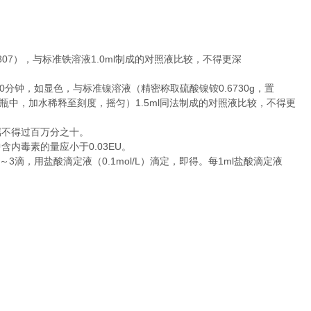
07），与标准铁溶液1.0ml制成的对照液比较，不得更深
10分钟，如显色，与标准镍溶液（精密称取硫酸镍铵0.6730g，置
l量瓶中，加水稀释至刻度，摇匀）1.5ml同法制成的对照液比较，不得更
属不得过百万分之十。
内毒素的量应小于0.03EU。
滴，用盐酸滴定液（0.1mol/L）滴定，即得。每1ml盐酸滴定液