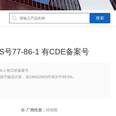
号77-86-1 有CDE备案号
6-1 有CDE备案号
。按干燥品计算，含C4H11NO3不得少于99.0%。
为168～172℃。
厂商性质：
经销商