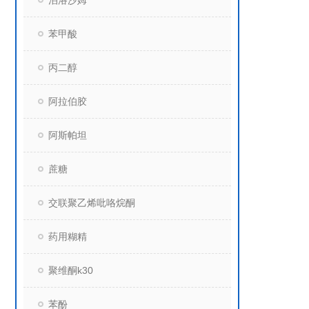
泊洛沙姆
苯甲酸
丙二醇
阿拉伯胶
阿斯帕坦
蔗糖
交联聚乙烯吡咯烷酮
药用糊精
聚维酮k30
苯酚