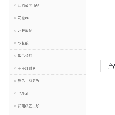
山嵛酸甘油酯
司盘80
水杨酸钠
水杨酸
聚乙烯醇
产
甲基纤维素
聚乙二醇系列
花生油
药用级乙二胺