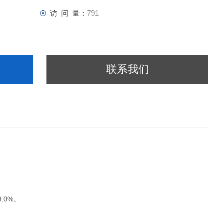
访 问 量：
791
联系我们
.0%。