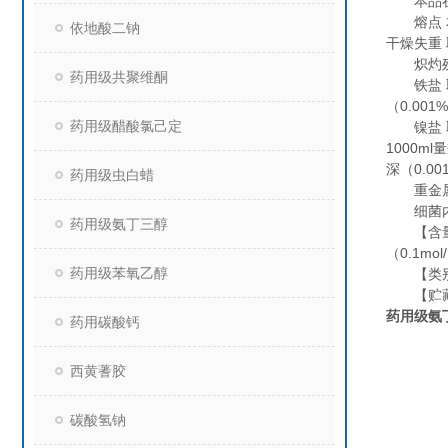
本品在
熔点 本
依地酸二钠
干燥失重 
炽灼残渣
药用级共聚维酮
铁盐 取
（0.001
药用级醋酸氯己定
镍盐 取本
1000m
深（0.00
药用级虫白蜡
重金属 
细菌内毒
药用级氨丁三醇
【含量测定
（0.1mo
药用级苯氧乙醇
【类别
【贮藏
药用级氨丁
药用碳酸钙
西黄蓍胶
碳酸氢钠