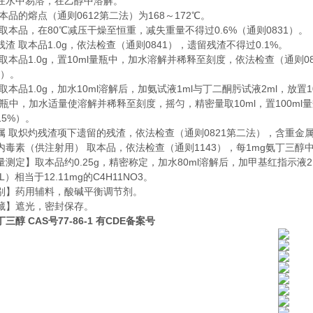
水中易溶，在乙醇中溶解。
品的熔点（通则0612第二法）为168～172℃。
取本品，在80℃减压干燥至恒重，减失重量不得过0.6%（通则0831）。
 取本品1.0g，依法检查（通则0841），遗留残渣不得过0.1%。
本品1.0g，置10ml量瓶中，加水溶解并稀释至刻度，依法检查（通则08
%）。
品1.0g，加水10ml溶解后，加氨试液1ml与丁二酮肟试液2ml，放置
l量瓶中，加水适量使溶解并稀释至刻度，摇匀，精密量取10ml，置100m
15%）。
取炽灼残渣项下遗留的残渣，依法检查（通则0821第二法），含重金
素（供注射用） 取本品，依法检查（通则1143），每1mg氨丁三醇中含
】取本品约0.25g，精密称定，加水80ml溶解后，加甲基红指示液2～3
l/L）相当于12.11mg的C4H11NO3。
】药用辅料，酸碱平衡调节剂。
】遮光，密封保存。
三醇 CAS号77-86-1 有CDE备案号