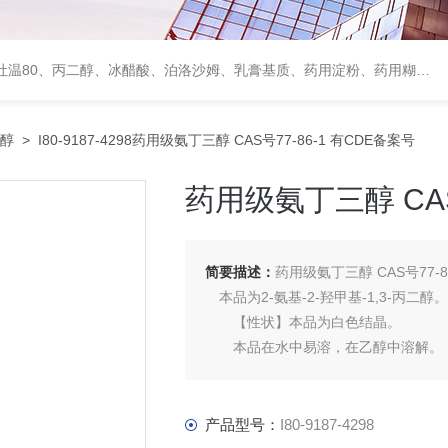
、甘露醇、羟丙纤维素、羟丙基甲基纤维素、乳糖、交联聚维酮、交联羧甲基纤维素钠、聚乙二醇（PEG）系列、二氧化硅、聚乙烯吡咯烷酮、十八醇、十六醇、预交化淀粉、微晶纤维素、甲基纤维素、乙基纤维素，三氯蔗糖，麝香草酚，药用蜂蜜，
醇
> I80-9187-4298药用级氨丁三醇 CAS号77-86-1 有CDE备案号
药用级氨丁三醇 CAS
简要描述：
药用级氨丁三醇 CAS号77-8
本品为2-氨基-2-羟甲基-1,3-丙二醇
【性状】本品为白色结晶。
本品在水中易溶，在乙醇中溶解。
熔点 本品的熔点（通则0612第二法）
产品型号：
I80-9187-4298