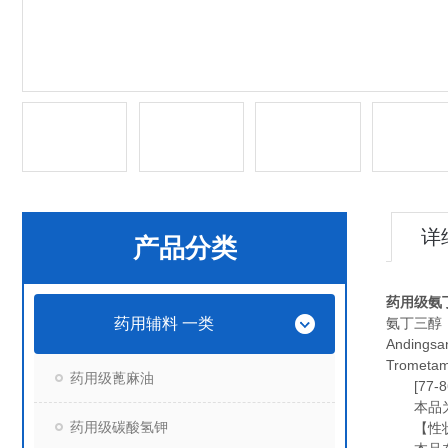
详
产品分类
药用级氨丁
药用辅料 一类
氨丁三醇
Andingsa
Trometa
药用级蓖麻油
[77-86
本品为2-
药用级碳酸氢钾
【性状