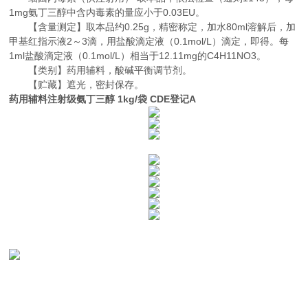
1mg氨丁三醇中含内毒素的量应小于0.03EU。
【含量测定】取本品约0.25g，精密称定，加水80ml溶解后，加
甲基红指示液2～3滴，用盐酸滴定液（0.1mol/L）滴定，即得。每
1ml盐酸滴定液（0.1mol/L）相当于12.11mg的C4H11NO3。
【类别】药用辅料，酸碱平衡调节剂。
【贮藏】遮光，密封保存。
药用辅料注射级氨丁三醇 1kg/袋 CDE登记A