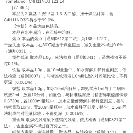
Trometamol C4H11NO3 121.14
[77-86-1]
本品为2-氨基-2-羟甲基-1,3-丙二醇。按干燥品计算，含
C4H11NO3不得少于99.0%。
【性状】本品为白色结晶。
本品在水中易溶，在乙醇中溶解。
熔点 本品的熔点（通则0612第二法）为168～172℃。
干燥失重 取本品，在80℃减压干燥至恒重，减失重量不得过0.6%
（通则0831）。
炽灼残渣 取本品1.0g，依法检查（通则0841），遗留残渣不得
过0.1%。
铁盐 取本品1.0g，置10ml量瓶中，加水溶解并稀释至刻度，依
法检查（通则0807），与标准铁溶液1.0ml制成的对照液比较，不得
更深（0.001%）。
镍盐 取本品1.0g，加水10ml溶解后，加氨试液1ml与丁二酮肟
试液2ml，放置10分钟，如显色，与标准镍溶液（精密称取硫酸镍铵
0.6730g，置1000ml量瓶中，加水适量使溶解并稀释至刻度，摇匀，
精密量取10ml，置100ml量瓶中，加水稀释至刻度，摇匀）1.5ml同
法制成的对照液比较，不得更深（0.0015%）。
重金属 取炽灼残渣项下遗留的残渣，依法检查（通则0821第二
法），含重金属不得过百万分之十。
细菌内毒素（供注射用） 取本品，依法检查（通则1143），每