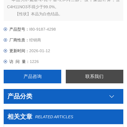
C4H11NO3不得少于99.0%。
【性状】本品为白色结晶。
本品在水中易溶，在乙醇中溶解。
熔点 本品的熔点（通则0612第二法）为168～172℃。
产品型号：
I80-9187-4298
厂商性质：
经销商
更新时间：
2026-01-12
访 问 量：
1226
产品咨询
联系我们
产品分类
相关文章
RELATED ARTICLES