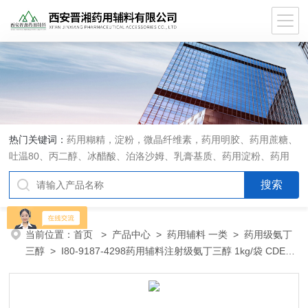
热门关键词：
药用糊精，淀粉，微晶纤维素，药用明胶、药用蔗糖、
吐温80、丙二醇、冰醋酸、泊洛沙姆、乳膏基质、药用淀粉、药用
糊精、硬脂酸镁、聚丙烯酸树脂系列、羧甲基淀粉钠、羧甲基纤维素
钠、可溶性淀粉、甘露醇、羟丙纤维素、羟丙基甲基纤维素、乳糖、
交联聚维酮、交联羧甲基纤维素钠、聚乙二醇（PEG）系列、二氧化
硅、聚乙烯吡咯烷酮、十八醇、十六醇、预交化淀粉、微晶纤维素、
当前位置：
首页
>
产品中心
>
药用辅料 一类
>
药用级氨丁
甲基纤维素、乙基纤维素，三氯蔗糖，麝香草酚，药用蜂蜜，
三醇
> I80-9187-4298药用辅料注射级氨丁三醇 1kg/袋 CDE登
记A