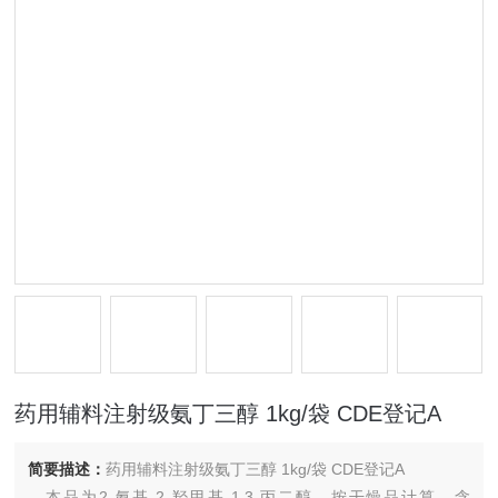
药用辅料注射级氨丁三醇 1kg/袋 CDE登记A
简要描述：
药用辅料注射级氨丁三醇 1kg/袋 CDE登记A
本品为2-氨基-2-羟甲基-1,3-丙二醇。按干燥品计算，含