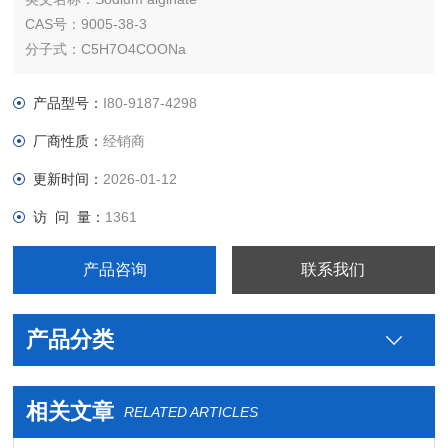
CAS号：9005-38-3
分子式：C5H7O4COONa
类别：药用辅料，助悬剂和阻滞剂等。
贮藏：密封保存。
产品型号：
I80-9187-4298
厂商性质：
经销商
更新时间：
2026-01-12
访 问 量：
1361
产品咨询
联系我们
产品分类
相关文章
RELATED ARTICLES