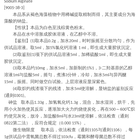
Sodium Alginate
[9005-38-3]
本品系从褐色海藻植物中用稀碱提取精制而得，其主要成分为海
藻酸的钠盐。
【性状】本品为白色至浅棕黄色粉末。
本品在水中溶胀成胶体溶液，在乙醇中不溶。
【鉴别】
取本品
，加水
，时时振摇至分散均匀，作为
(1)
0.2g
20ml
供试品溶液。取
，加
氯化钙溶液
，即生成大量胶状沉淀。
5ml
5%
1 ml
取鉴别
项下的供试品溶液
，加稀硫酸
，即生成大量
(2)
(1)
5ml
1ml
胶状沉淀。
取本品约
，加水
，加新制的
，
二羟基萘的乙醇
(3)
10mg
5ml
1%1
3-
溶液
与盐酸
，摇匀，煮沸
分钟，冷却，加水
与异丙醚
1ml
5ml
3
5ml
，振摇。同时做空白试验。上层溶液应显深紫色。
15ml
取炽灼残渣项下的残渣，加水
使溶解，显钠盐的鉴别反应
(4)
5ml
通则
。
(
0301)
砷盐
取本品
，加氢氧化钙
，混合，加水湿润，烘干，先
1.33g
1.3g
用小火加热使其反应，逐渐加大火力灼烧使炭化，再在
～
℃炽
500
600
灼使完灰化，放冷，加盐酸
与水
使溶解，依法检查（通则
8ml
23ml
第二法），应符合规定（
）。
0822
0.000 15%
微生物限度
取本品，依法检查（通则
与通则
），每
1105
1106
供试品中需氧菌总数不得过
，霉菌和酵母菌总数不得过
1g
103cfu