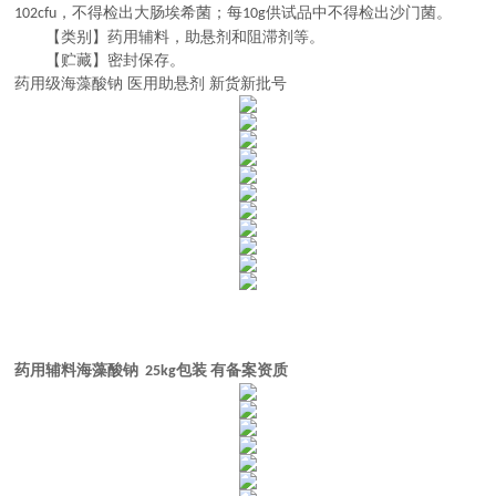
，不得检出大肠埃希菌；每
供试品中不得检出沙门菌。
102cfu
10g
【类别】药用辅料，助悬剂和阻滞剂等。
【贮藏】密封保存。
药用级海藻酸钠 医用助悬剂 新货新批号
药用辅料海藻酸钠 25kg包装 有备案资质