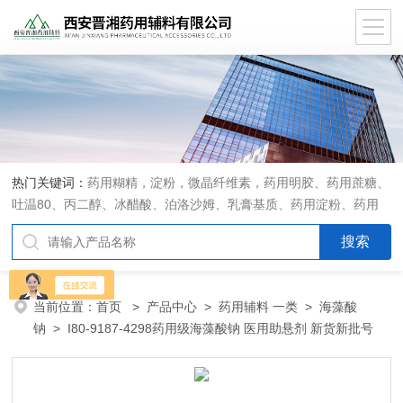
热门关键词：
药用糊精，淀粉，微晶纤维素，药用明胶、药用蔗糖、
吐温80、丙二醇、冰醋酸、泊洛沙姆、乳膏基质、药用淀粉、药用
糊精、硬脂酸镁、聚丙烯酸树脂系列、羧甲基淀粉钠、羧甲基纤维素
钠、可溶性淀粉、甘露醇、羟丙纤维素、羟丙基甲基纤维素、乳糖、
交联聚维酮、交联羧甲基纤维素钠、聚乙二醇（PEG）系列、二氧化
硅、聚乙烯吡咯烷酮、十八醇、十六醇、预交化淀粉、微晶纤维素、
当前位置：
首页
>
产品中心
>
药用辅料 一类
>
海藻酸
甲基纤维素、乙基纤维素，三氯蔗糖，麝香草酚，药用蜂蜜，
钠
> I80-9187-4298药用级海藻酸钠 医用助悬剂 新货新批号